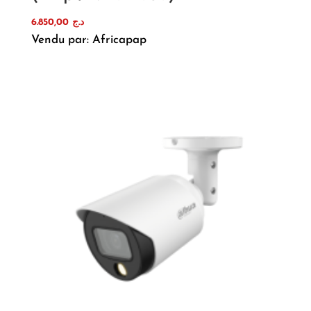
6.850,00
د.ج
Vendu par: Africapap