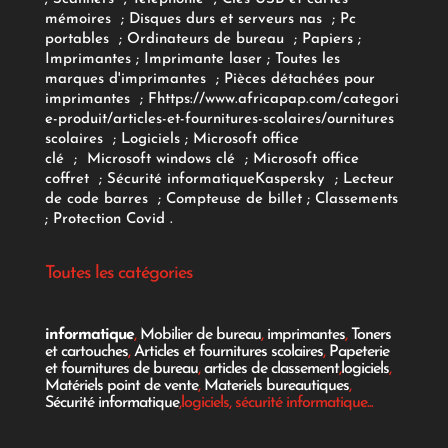
mémoires
;
Disques durs et serveurs nas
;
Pc
portables
;
Ordinateurs
de bureau
;
Papiers
;
Imprimantes
;
Imprimante laser
;
Toutes les
marques d'imprimantes
;
Pièces détachées pour
imprimantes
;
F
https://www.africapap.com/categori
e-produit/articles-et-fournitures-scolaires/
ournitures
scolaires
;
Logiciels
; Microsoft office
clé
;
Microsoft windows clé
;
Microsoft office
coffret
;
Sécurité informatique
Kaspersky
;
Lecteur
de code barres
;
Compteuse de billet
;
Classements
;
Protection Covid
.
Toutes les catégories
informatique
,
Mobilier de bureau
,
imprimantes
,
Toners
et cartouches
,
Articles et fournitures scolaires
,
Papeterie
et fournitures de bureau
,
articles de classement
,
logiciels
,
Matériels point de vente
,
Materiels bureautiques
,
Sécurité informatique
,logiciels, sécurité informatique...