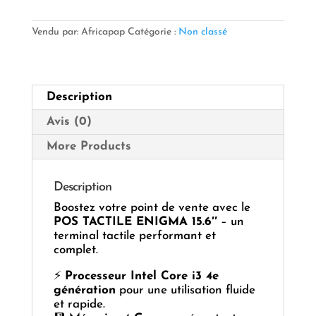
POS
TACTILE
ENIGMA
Vendu par: Africapap
Catégorie :
Non classé
15.6"
–
Intel
Core
Description
i3
4e
Avis (0)
génération
4
More Products
Go
RAM
128
Description
Go
Boostez votre point de vente avec le
SSD
POS TACTILE ENIGMA 15.6″
– un
Imprimante
terminal tactile performant et
58
complet.
mm
⚡
Processeur Intel Core i3 4e
génération
pour une utilisation fluide
et rapide.