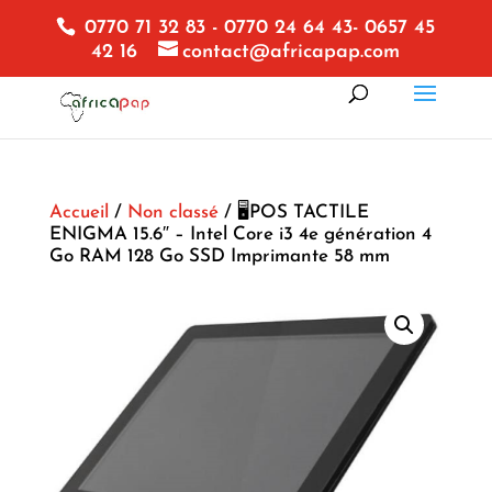
0770 71 32 83 - 0770 24 64 43- 0657 45
42 16
contact@africapap.com
Accueil
/
Non classé
/ 🖥POS TACTILE
ENIGMA 15.6″ – Intel Core i3 4e génération 4
Go RAM 128 Go SSD Imprimante 58 mm