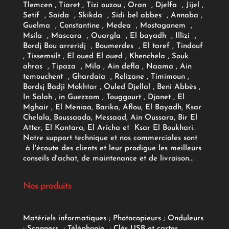
Tlemcen , Tiaret , Tizi ouzou , Oran , Djelfa , Jijel ,
Setif , Saida , Skikda , Sidi bel abbes , Annaba ,
Guelma , Constantine , Medea , Mostaganem ,
Msila , Mascara , Ouargla , El bayadh , Illizi ,
Bordj Bou arreridj , Boumerdes , El taref , Tindouf
, Tissemsilt , El oued El oued , Khenchela , Souk
ahras , Tipaza , Mila , Ain defla , Naama , Ain
temouchent , Ghardaia , Relizane , Timimoun ,
Bordsj Badji Mokhtar , Ouled Djellal , Beni Abbès ,
In Salah , in Guezzam , Touggourt , Djanet , El
Mghair , El Meniaa, Barika, Aflou, El Bayadh, Ksar
Chelala, Boussaada, Messaad, Ain Oussara, Bir El
Atter, El Kantara, El Aricha et Ksar El Boukhari.
Notre support technique et nos commerciales sont
à l'écoute des clients et leur prodigue les meilleurs
conseils d'achat, de maintenance et de livraison...
Nos produits
Matériels informatiques
;
Photocopieurs
;
Onduleurs
;
Scanners
;
Téléphonie
;
Clés USB et cartes