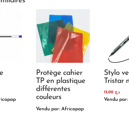
imilaires
le
Protège cahier
Stylo ve
TP en plastique
Tristar 
différentes
15,00
د.ج
couleurs
ricapap
Vendu par:
Vendu par: Africapap