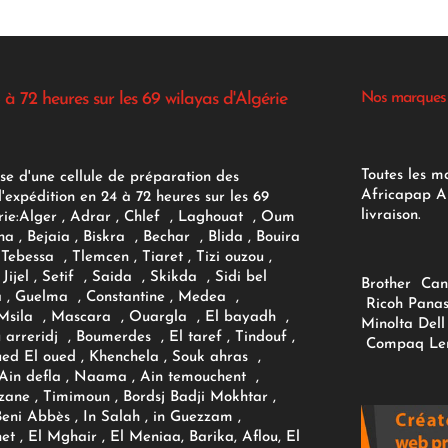
 à 72 heures sur les 69 wilayas d'Algérie
Nos marques
Toutes les m
se d'une cellule de préparation des
Africapap Al
expédition en 24 à 72 heures sur les 69
livraison.
ie:
Alger
, Adrar
, Chlef , Laghouat , Oum
na , Bejaia , Biskra , Bechar , Blida , Bouira
Tebessa , Tlemcen , Tiaret , Tizi ouzou ,
Jijel , Setif , Saida , Skikda , Sidi bel
Brother
Can
 , Guelma , Constantine , Medea ,
Ricoh
Panas
sila , Mascara , Ouargla , El bayadh ,
Minolta
Dell
ou arreridj , Boumerdes , El taref , Tindouf ,
Compaq
Le
oued El oued , Khenchela , Souk ahras ,
 Ain defla , Naama , Ain temouchent ,
zane , Timimoun , Bordsj Badji Mokhtar ,
Beni Abbès , In Salah , in Guezzam ,
et , El Mghair , El Meniaa, Barika, Aflou, El