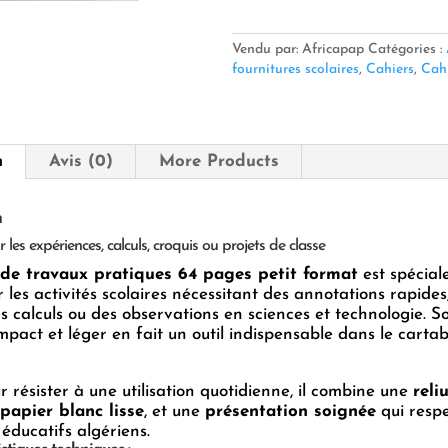
Cahier
Travaux
Pratiques
Vendu par: Africapap
Catégories :
–
fournitures scolaires
,
Cahiers
,
Cahi
Petit
Modèle
–
64
n
Avis (0)
More Products
Pages
✏️
n
 les expériences, calculs, croquis ou projets de classe
 de travaux pratiques 64 pages petit format
est spécia
 les activités scolaires nécessitant des annotations rapides
es calculs ou des observations en sciences et technologie. S
pact et léger en fait un outil indispensable dans le cartab
 résister à une utilisation quotidienne, il combine une
reli
papier blanc lisse
, et une
présentation soignée
qui respe
éducatifs algériens.