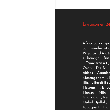
Livraison en 24
Africapap dispo
commandes et d'
Wiyalas d'Algér
el bouaghi , Bat
, Tamanrasset , 
Oran , Djelfa , 
abbes , Annaba
Mostaganem , M
Illizi , Bordj B
Tissemsilt , El 
Tipaza , Mila ,
Ghardaia , Reli
Ouled Djellal , 
Touggourt , Djan