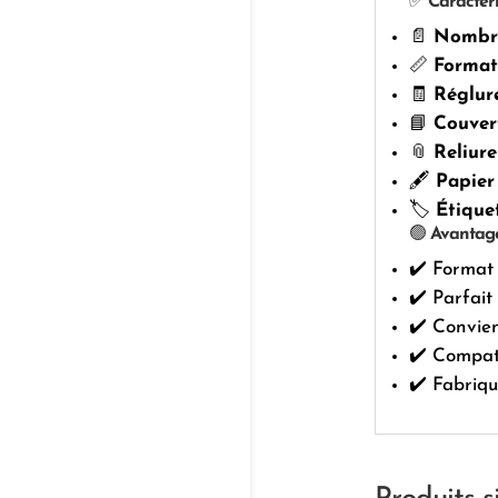
✅
Caractéri
📄
Nombr
📏
Format
🧾
Réglur
📘
Couver
📎
Reliure
🖋️
Papier
🏷️
Étiquet
🟢
Avantage
✔️ Format 
✔️ Parfait
✔️ Convien
✔️ Compati
✔️ Fabriqu