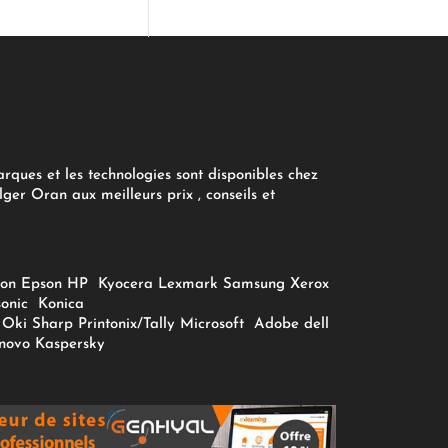
arques et les technologies sont disponibles chez
ger Oran aux meilleurs prix , conseils et
on
Epson
HP
Kyocera
Lexmark
Samsung
Xerox
onic
Konica
Oki
Sharp
Printonix/Tally
Microsoft
Adobe
dell
novo
Kaspersky