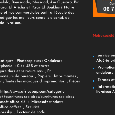
elala, Boussaada, Messaad, Ain Oussara, Bir
tara, El Aricha et Ksar El Boukhari. Notre
ue et nos commerciales sont à l'écoute des
rodigue les meilleurs conseils d'achat, de
e livraison...
Notre société
service env
Algérie pr
matiques
;
Photocopieurs
;
Onduleurs
éphonie
;
Clés USB et cartes
Promotions
ques durs et serveurs nas
;
Pc
onduleurs
inateurs
de bureau
;
Papiers
; Imprimantes
;
Termes et 
r
;
Toutes les marques d'imprimantes
;
Pièces
Informatiq
F
https://www.africapap.com/categorie-
livraison A
et-fournitures-scolaires/
ournitures scolaires
osoft office clé
;
Microsoft windows
office coffret
;
Sécurité
spersky
;
Lecteur de code