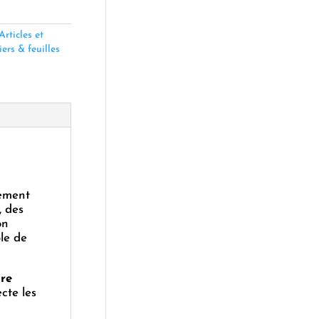
Articles et
ers & feuilles
lement
, des
on
le de
ure
cte les