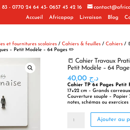
 83 - 0770 24 64 43- 0657 45 42 16
contact@afric
Accueil
Africapap
Livraison
Blog
Co
les et fournitures scolaires
/
Cahiers & feuilles
/
Cahiers
/ 
ques – Petit Modèle – 64 Pages ✏️
📒 Cahier Travaux Prat
Petit Modèle – 64 Page
40,00
د.ج
Cahier TP 64 Pages Petit
17×22 cm – Grands carreaux
Couverture souple – Papier 
notes, schémas ou exercices 
quantité
Ajouter au p
de
📒