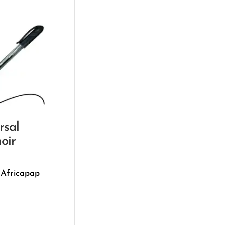
rsal
noir
 Africapap