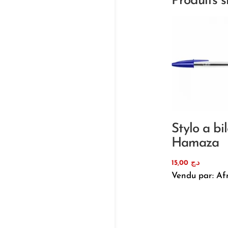
Produits s
Stylo a bi
Hamaza
15,00
د.ج
Vendu par: Af