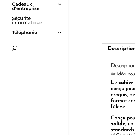
Cadeaux
d’entreprise
Sécurité
informatique
Téléphonie
Descriptio
Descriptio
✏️ Idéal pour
Le
cahier
conçu pour
croquis, d
format com
l’élève.
Conçu pour
solide
, un
standards 