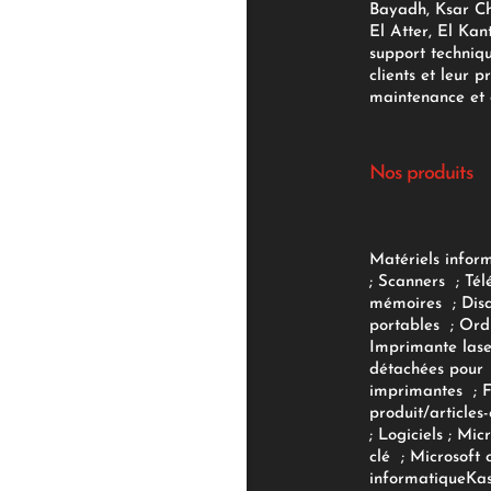
Bayadh, Ksar Ch
El Atter, El Kan
support techniq
clients et leur p
maintenance et d
Nos produits
Matériels infor
;
Scanners
;
Tél
mémoires
;
Dis
portables
;
Ord
Imprimante lase
détachées pour
imprimantes
;
produit/articles-
;
Logiciels
; Micr
clé
;
Microsoft 
informatique
Ka