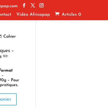
apap.com
ntact
Vidéo Africapap
Articles 0
 Cahier
iques –
s ✏️
 Format
 –
70g – Pour
pratiques.
anier