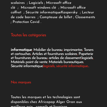
scolaires
;
Logiciels
; Microsoft office
clé
;
Microsoft windows clé
;
Microsoft office
coffret
;
Sécurité informatique
Kaspersky
;
Lecteur
de code barres
;
Compteuse de billet
;
Classements
;
Protection Covid
.
Toutes les catégories
informatique
,
Mobilier de bureau
,
imprimantes
,
Toners
et cartouches
,
Articles et fournitures scolaires
,
Papeterie
et fournitures de bureau
,
articles de classement
,
logiciels
,
Matériels point de vente
,
Materiels bureautiques
,
Sécurité informatique
,logiciels, sécurité informatique...
Nos marques
Toutes les marques et les technologies sont
disponibles chez Africapap Alger Oran aux
meilleurs prix , conseils et livraison.