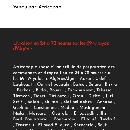
Vendu par: Africapap
Livraison en 24 à 72 heures sur les 69 wilayas
d'Algérie
Africapap dispose d'une cellule de préparation des
commandes et d'expédition en 24 à 72 heures sur
les 69 Wiyalas d'Algérie:
Alger
, Adrar
, Chlef ,
Laghouat , Oum el bouaghi , Batna , Bejaia , Biskra
, Bechar , Blida , Bouira , Tamanrasset , Tebessa ,
Tlemcen , Tiaret , Tizi ouzou , Oran , Djelfa , Jijel ,
Setif , Saida , Skikda , Sidi bel abbes , Annaba ,
Guelma , Constantine , Medea , Mostaganem ,
Msila , Mascara , Ouargla , El bayadh , Illizi ,
Bordj Bou arreridj , Boumerdes , El taref , Tindouf
, Tissemsilt , El oued El oued , Khenchela , Souk