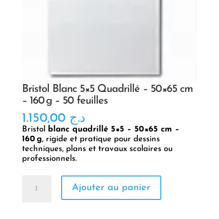
Bristol Blanc 5×5 Quadrillé – 50×65 cm
– 160 g – 50 feuilles
1.150,00
د.ج
Bristol
blanc quadrillé 5×5 – 50×65 cm –
160 g
, rigide et pratique pour dessins
techniques, plans et travaux scolaires ou
professionnels.
quantité
Ajouter au panier
de
Bristol
Blanc
5x5