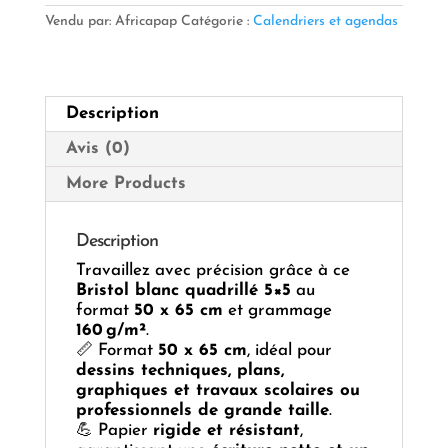
Quadrillé
Vendu par: Africapap
Catégorie :
Calendriers et agendas
–
50x65
cm
–
Description
160 g
–
Avis (0)
50
feuilles
More Products
Description
Travaillez avec précision grâce à ce
Bristol blanc quadrillé 5×5
au
format
50 x 65 cm
et grammage
160 g/m²
.
📏 Format
50 x 65 cm
, idéal pour
dessins techniques, plans,
graphiques et travaux scolaires ou
professionnels de grande taille
.
💪 Papier
rigide et résistant
,