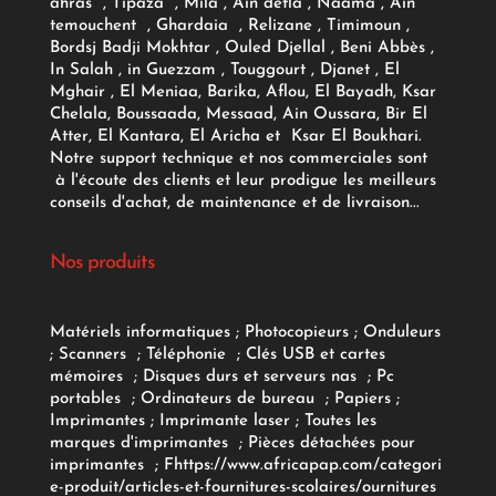
ahras , Tipaza , Mila , Ain defla , Naama , Ain
temouchent , Ghardaia , Relizane , Timimoun ,
Bordsj Badji Mokhtar , Ouled Djellal , Beni Abbès ,
In Salah , in Guezzam , Touggourt , Djanet , El
Mghair , El Meniaa, Barika, Aflou, El Bayadh, Ksar
Chelala, Boussaada, Messaad, Ain Oussara, Bir El
Atter, El Kantara, El Aricha et Ksar El Boukhari.
Notre support technique et nos commerciales sont
à l'écoute des clients et leur prodigue les meilleurs
conseils d'achat, de maintenance et de livraison...
Nos produits
Matériels informatiques
;
Photocopieurs
;
Onduleurs
;
Scanners
;
Téléphonie
;
Clés USB et cartes
mémoires
;
Disques durs et serveurs nas
;
Pc
portables
;
Ordinateurs
de bureau
;
Papiers
;
Imprimantes
;
Imprimante laser
;
Toutes les
marques d'imprimantes
;
Pièces détachées pour
imprimantes
;
F
https://www.africapap.com/categori
e-produit/articles-et-fournitures-scolaires/
ournitures