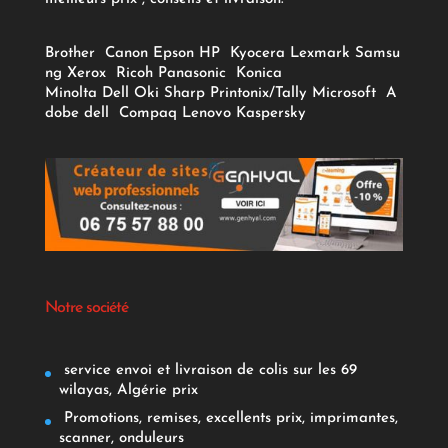
Brother
Canon
Epson
HP
Kyocera
Lexmark
Samsu
ng
Xerox
Ricoh
Panasonic
Konica
Minolta
Dell
Oki
Sharp
Printonix/Tally
Microsoft
A
dobe
dell
Compaq
Lenovo
Kaspersky
Notre société
service envoi et livraison de colis sur les 69
wilayas, Algérie prix
Promotions, remises, excellents prix, imprimantes,
scanner, onduleurs