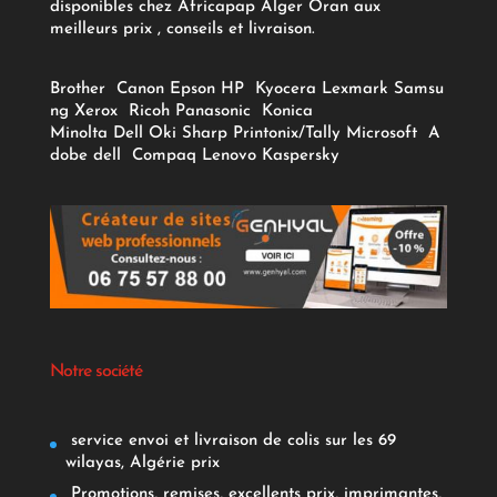
disponibles chez Africapap Alger Oran aux
meilleurs prix , conseils et livraison.
Brother
Canon
Epson
HP
Kyocera
Lexmark
Samsu
ng
Xerox
Ricoh
Panasonic
Konica
Minolta
Dell
Oki
Sharp
Printonix/Tally
Microsoft
A
dobe
dell
Compaq
Lenovo
Kaspersky
Notre société
service envoi et livraison de colis sur les 69
wilayas, Algérie prix
Promotions, remises, excellents prix, imprimantes,