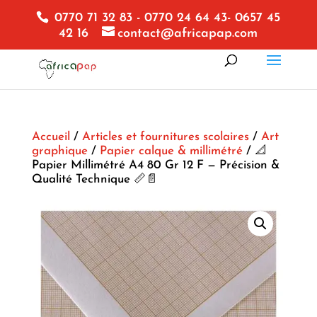
0770 71 32 83 - 0770 24 64 43- 0657 45
42 16
contact@africapap.com
Accueil
/
Articles et fournitures scolaires
/
Art
graphique
/
Papier calque & millimétré
/ 📐
Papier Millimétré A4 80 Gr 12 F — Précision &
Qualité Technique 📏📄