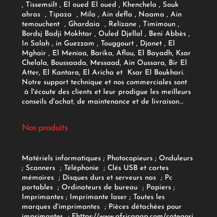
, Tissemsilt , El oued El oued , Khenchela , Souk
ahras , Tipaza , Mila , Ain defla , Naama , Ain
temouchent , Ghardaia , Relizane , Timimoun ,
Bordsj Badji Mokhtar , Ouled Djellal , Beni Abbès ,
In Salah , in Guezzam , Touggourt , Djanet , El
Mghair , El Meniaa, Barika, Aflou, El Bayadh, Ksar
Chelala, Boussaada, Messaad, Ain Oussara, Bir El
Atter, El Kantara, El Aricha et Ksar El Boukhari.
Notre support technique et nos commerciales sont
à l'écoute des clients et leur prodigue les meilleurs
conseils d'achat, de maintenance et de livraison...
Nos produits
Matériels informatiques
;
Photocopieurs
;
Onduleurs
;
Scanners
;
Téléphonie
;
Clés USB et cartes
mémoires
;
Disques durs et serveurs nas
;
Pc
portables
;
Ordinateurs
de bureau
;
Papiers
;
Imprimantes
;
Imprimante laser
;
Toutes les
marques d'imprimantes
;
Pièces détachées pour
imprimantes
;
F
https://www.africapap.com/categori