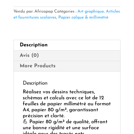
Millimétré
A4
Vendu par: Africapap
Catégories :
Art graphique
,
Articles
80
et fournitures scolaires
,
Papier calque & millimétré
Gr
12
F
—
Description
Précision
&
Avis (0)
Qualité
Technique
More Products
📏
📄
Description
Réalisez vos dessins techniques,
schémas et calculs avec ce lot de 12
feuilles de papier millimétré au format
A4, papier 80 g/m², garantissant
précision et clarté.
💪 Papier 80 g/m² de qualité, offrant
une bonne rigidité et une surface
idéale pour des tracés nets.