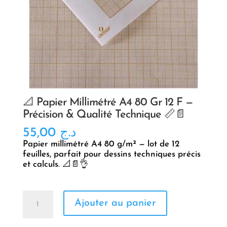
📐 Papier Millimétré A4 80 Gr 12 F —
Précision & Qualité Technique 📏📄
55,00
د.ج
Papier millimétré A4 80 g/m² — lot de 12
feuilles, parfait pour dessins techniques précis
et calculs. 📐📄👌
quantité
Ajouter au panier
de
📐
Papier