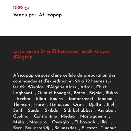
15,00
د.ج
Vendu par: Africapap
Livraison en 24 à 72 heures sur les 69 wilayas
d'Algérie
Africapap dispose d'une cellule de préparation des
commandes et d'expédition en 24 à 72 heures sur
les 69 Wiyalas d'Algérie:
Alger
, Adrar
, Chlef ,
Laghouat , Oum el bouaghi , Batna , Bejaia , Biskra
, Bechar , Blida , Bouira , Tamanrasset , Tebessa ,
Tlemcen , Tiaret , Tizi ouzou , Oran , Djelfa , Jijel ,
Setif , Saida , Skikda , Sidi bel abbes , Annaba ,
Guelma , Constantine , Medea , Mostaganem ,
Msila , Mascara , Ouargla , El bayadh , Illizi ,
Bordj Bou arreridj , Boumerdes , El taref , Tindouf