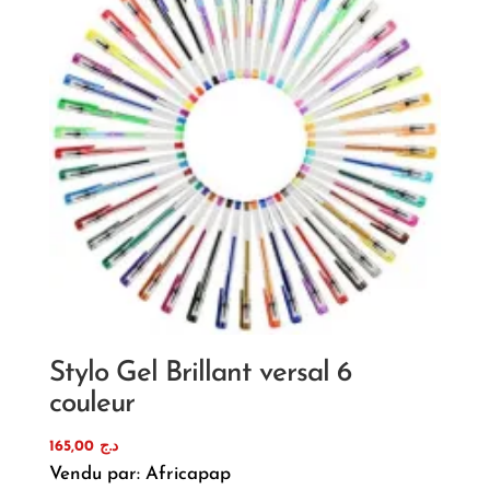
Stylo Gel Brillant versal 6
couleur
165,00
د.ج
Vendu par: Africapap