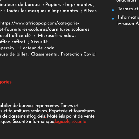
onduleurs
inateurs
de bureau
;
Papiers
; Imprimantes
;
Termes et 
r
;
Toutes les marques d'imprimantes
;
Pièces
Informatiq
F
https://www.africapap.com/categorie-
livraison A
et-fournitures-scolaires/
ournitures scolaires
osoft office clé
;
Microsoft windows
office coffret
;
Sécurité
spersky
;
Lecteur de code
use de billet
;
Classements
;
Protection Covid
gories
bilier de bureau
,
imprimantes
,
Toners et
es et fournitures scolaires
,
Papeterie et fournitures
es de classement
,
logiciels
,
Matériels point de vente
,
tiques
,
Sécurité informatique
,logiciels, sécurité