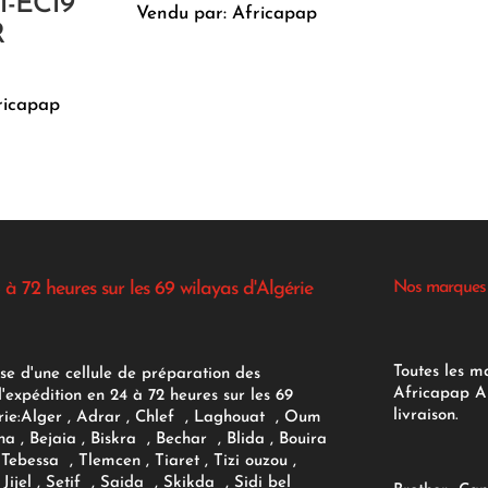
-EC19
Vendu par: Africapap
R
ricapap
 à 72 heures sur les 69 wilayas d'Algérie
Nos marques
Toutes les m
se d'une cellule de préparation des
Africapap Al
expédition en 24 à 72 heures sur les 69
livraison.
ie:
Alger
, Adrar
, Chlef , Laghouat , Oum
na , Bejaia , Biskra , Bechar , Blida , Bouira
Tebessa , Tlemcen , Tiaret , Tizi ouzou ,
Jijel , Setif , Saida , Skikda , Sidi bel