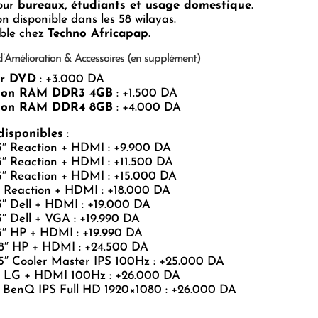
pour
bureaux, étudiants et usage domestique
.
on disponible dans les 58 wilayas.
ible chez
Techno Africapap
.
’Amélioration & Accessoires (en supplément)
ur DVD
: +3.000 DA
sion RAM DDR3 4GB
: +1.500 DA
sion RAM DDR4 8GB
: +4.000 DA
disponibles
:
.5″ Reaction + HDMI : +9.900 DA
.5″ Reaction + HDMI : +11.500 DA
.5″ Reaction + HDMI : +15.000 DA
″ Reaction + HDMI : +18.000 DA
.5″ Dell + HDMI : +19.000 DA
.5″ Dell + VGA : +19.990 DA
.5″ HP + HDMI : +19.990 DA
3.8″ HP + HDMI : +24.500 DA
.5″ Cooler Master IPS 100Hz : +25.000 DA
4″ LG + HDMI 100Hz : +26.000 DA
7″ BenQ IPS Full HD 1920×1080 : +26.000 DA