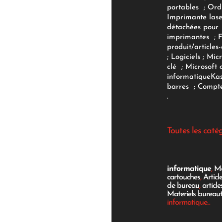
portables
;
Ord
Imprimante lase
détachées pour
imprimantes
;
produit/articles-
;
Logiciels
; Micr
clé
;
Microsoft 
informatique
Ka
barres
;
Compte
.
Toutes les caté
informatique
,
Mo
cartouches
,
Articl
de bureau
,
articl
Materiels bureau
informatique...