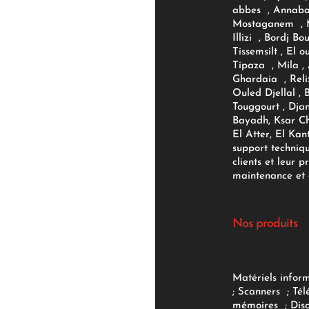
abbes , Annaba
Mostaganem , M
Illizi , Bordj B
Tissemsilt , El 
Tipaza , Mila ,
Ghardaia , Reli
Ouled Djellal , 
Touggourt , Djan
Bayadh, Ksar Ch
El Atter, El Kan
support techniq
clients et leur p
maintenance et d
Nos produits
Matériels infor
;
Scanners
;
Tél
mémoires
;
Dis