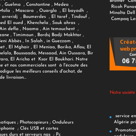
Brother
Can
 , Guelma , Constantine , Medea ,
Ricoh
Panas
sila , Mascara , Ouargla , El bayadh ,
Minolta
Dell
ou arreridj , Boumerdes , El taref , Tindouf ,
Compaq
Le
oued El oued , Khenchela , Souk ahras ,
 Ain defla , Naama , Ain temouchent ,
zane , Timimoun , Bordsj Badji Mokhtar ,
Beni Abbès , In Salah , in Guezzam ,
et , El Mghair , El Meniaa, Barika, Aflou, El
elala, Boussaada, Messaad, Ain Oussara, Bir
tara, El Aricha et Ksar El Boukhari. Notre
ue et nos commerciales sont à l'écoute des
rodigue les meilleurs conseils d'achat, de
e livraison...
Notre société
service env
Algérie pr
matiques
;
Photocopieurs
;
Onduleurs
éphonie
;
Clés USB et cartes
Promotions
ques durs et serveurs nas
;
Pc