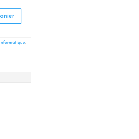
anier
Informatique
,