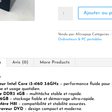
quantité
Ajouter au p
de
Unité
centrale
Techno
H81
Vendu par: Africapap
Catégories :
–
Ordinateurs & PC portables
Processeur
Intel
Core
i3-
n
Avis (0)
More Products
4160
3.6GHz,
4GB
n
DDR3
eur Intel Core i3-4160 3.6GHz
et
– performance fluide pour
e et usage quotidien.
SSD
e DDR3 4GB
– multitâche stable et rapide.
256GB.
56GB
– stockage fiable et démarrage ultra-rapide.
Mère H81
– compatibilité et stabilité assurées.
raveur DVD
– design compact et moderne.