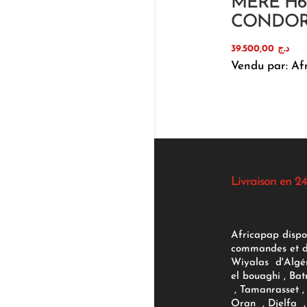
MERE H61
CONDO
39.500,00
د.ج
Vendu par: Af
Livraison en 24
Africapap dispo
commandes et d'
Wiyalas d'Algér
el bouaghi , Bat
, Tamanrasset , 
Oran , Djelfa , 