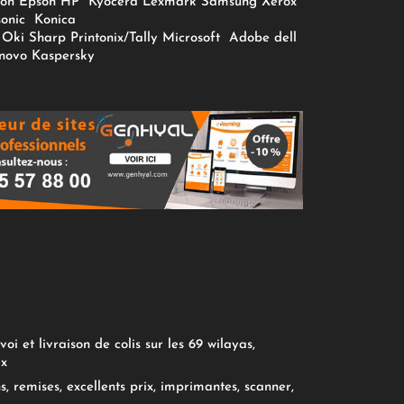
on
Epson
HP
Kyocera
Lexmark
Samsung
Xerox
onic
Konica
Oki
Sharp
Printonix/Tally
Microsoft
Adobe
dell
novo
Kaspersky
oi et livraison de colis sur les 69 wilayas,
ix
, remises, excellents prix, imprimantes, scanner,