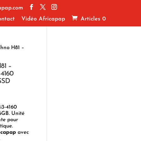
apap.com
ntact
Vidéo Africapap
Articles 0
chno H81 –
81 –
-4160
SSD
i3-4160
GB. Unité
nte pour
tique.
icapap
avec
.