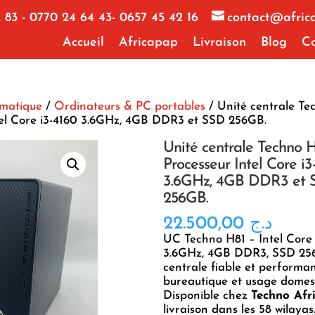
 83 - 0770 24 64 43- 0657 45 42 16
contact@afric
Accueil
Africapap
Livraison
Blog
Co
rmatique
/
Ordinateurs & PC portables
/ Unité centrale Te
tel Core i3-4160 3.6GHz, 4GB DDR3 et SSD 256GB.
Unité centrale Techno H
Processeur Intel Core i3
3.6GHz, 4GB DDR3 et 
256GB.
22.500,00
د.ج
UC Techno H81 – Intel Core 
3.6GHz, 4GB DDR3, SSD 256
centrale fiable et performa
bureautique et usage domes
Disponible chez
Techno Afr
livraison dans les 58 wilayas