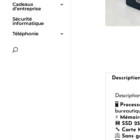
Cadeaux
d’entreprise
Sécurité
informatique
Téléphonie
Descriptio
Descriptio
🖥️
Process
bureautiqu
⚡
Mémoir
💾
SSD 2
🔧
Carte 
📀
Sans g