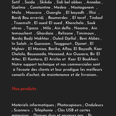
Setif , Saida , Skikda , Sidi bel abbes , Annaba ,
Guelma , Constantine , Medea , Mostaganem ,
Msila , Mascara , Ouargla , El bayadh , Illizi ,
Bordj Bou arreridj , Boumerdes , El taref , Tindouf
, Tissemsilt , El oued El oued , Khenchela , Souk
ahras , Tipaza , Mila , Ain defla , Naama , Ain
temouchent , Ghardaia , Relizane , Timimoun ,
Bordsj Badji Mokhtar , Ouled Djellal , Beni Abbès ,
In Salah , in Guezzam , Touggourt , Djanet , El
Mghair , El Meniaa, Barika, Aflou, El Bayadh, Ksar
Chelala, Boussaada, Messaad, Ain Oussara, Bir El
Atter, El Kantara, El Aricha et Ksar El Boukhari.
Notre support technique et nos commerciales sont
à l'écoute des clients et leur prodigue les meilleurs
conseils d'achat, de maintenance et de livraison...
Nos produits
Matériels informatiques
;
Photocopieurs
;
Onduleurs
;
Scanners
;
Téléphonie
;
Clés USB et cartes
mémoires
;
Disques durs et serveurs nas
;
Pc