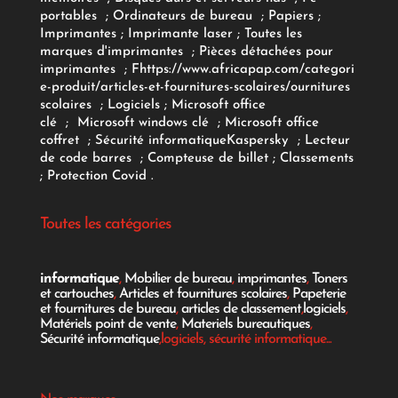
portables
;
Ordinateurs
de bureau
;
Papiers
;
Imprimantes
;
Imprimante laser
;
Toutes les
marques d'imprimantes
;
Pièces détachées pour
imprimantes
;
F
https://www.africapap.com/categori
e-produit/articles-et-fournitures-scolaires/
ournitures
scolaires
;
Logiciels
; Microsoft office
clé
;
Microsoft windows clé
;
Microsoft office
coffret
;
Sécurité informatique
Kaspersky
;
Lecteur
de code barres
;
Compteuse de billet
;
Classements
;
Protection Covid
.
Toutes les catégories
informatique
,
Mobilier de bureau
,
imprimantes
,
Toners
et cartouches
,
Articles et fournitures scolaires
,
Papeterie
et fournitures de bureau
,
articles de classement
,
logiciels
,
Matériels point de vente
,
Materiels bureautiques
,
Sécurité informatique
,logiciels, sécurité informatique...