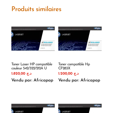
Produits similaires
Toner Laser HP compatible
Toner compatible Hp
couleur 542/322/212A U
CF283X
1.820,00
د.ج
1.200,00
د.ج
Vendu par: Africapap
Vendu par: Africapap