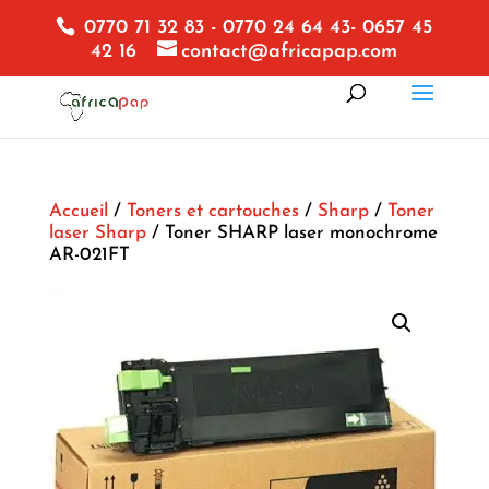
0770 71 32 83 - 0770 24 64 43- 0657 45
42 16
contact@africapap.com
Accueil
/
Toners et cartouches
/
Sharp
/
Toner
laser Sharp
/ Toner SHARP laser monochrome
AR-021FT