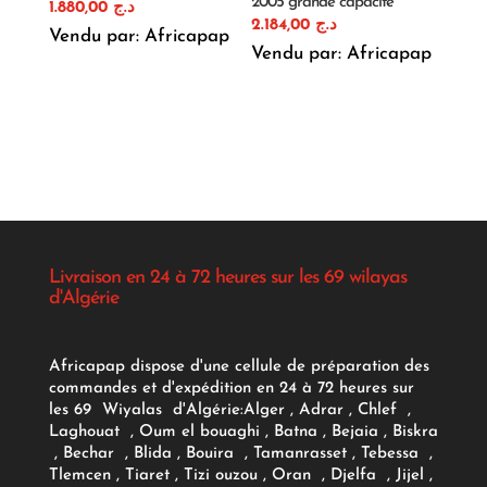
2005 grande capacité
1.880,00
د.ج
2.184,00
د.ج
Vendu par: Africapap
Vendu par: Africapap
Livraison en 24 à 72 heures sur les 69 wilayas
d'Algérie
Africapap dispose d'une cellule de préparation des
commandes et d'expédition en 24 à 72 heures sur
les 69 Wiyalas d'Algérie:
Alger
, Adrar
, Chlef ,
Laghouat , Oum el bouaghi , Batna , Bejaia , Biskra
, Bechar , Blida , Bouira , Tamanrasset , Tebessa ,
Tlemcen , Tiaret , Tizi ouzou , Oran , Djelfa , Jijel ,