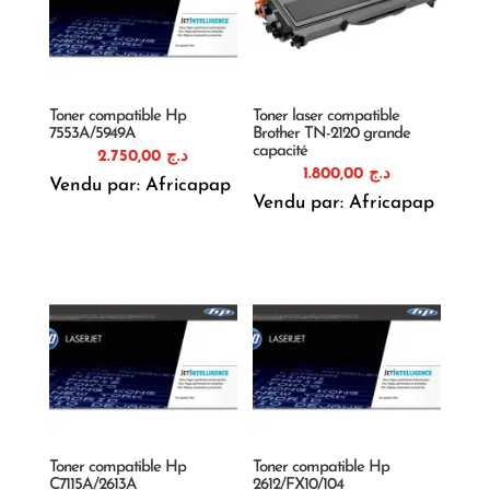
Toner compatible Hp
Toner laser compatible
7553A/5949A
Brother TN-2120 grande
capacité
2.750,00
د.ج
1.800,00
د.ج
Vendu par: Africapap
Vendu par: Africapap
Toner compatible Hp
Toner compatible Hp
C7115A/2613A
2612/FX10/104