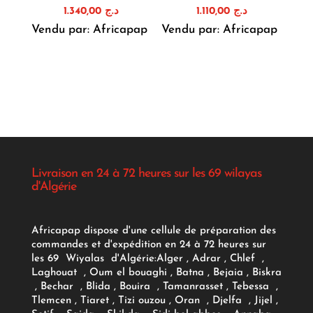
1.340,00
د.ج
1.110,00
د.ج
Vendu par: Africapap
Vendu par: Africapap
Livraison en 24 à 72 heures sur les 69 wilayas
d'Algérie
Africapap dispose d'une cellule de préparation des
commandes et d'expédition en 24 à 72 heures sur
les 69 Wiyalas d'Algérie:
Alger
, Adrar
, Chlef ,
Laghouat , Oum el bouaghi , Batna , Bejaia , Biskra
, Bechar , Blida , Bouira , Tamanrasset , Tebessa ,
Tlemcen , Tiaret , Tizi ouzou , Oran , Djelfa , Jijel ,