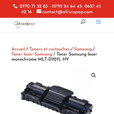
0770 71 32 83 - 0770 24 64 43- 0657 45
42 16
contact@africapap.com
Accueil
/
Toners et cartouches
/
Samsung
/
Toner laser Samsung
/ Toner Samsung laser
monochrome MLT-D707L HY