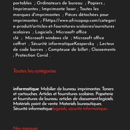
portables
;
Ordinateurs
de bureau
;
Papiers
;
Imprimantes
;
Imprimante laser
;
Toutes les
marques d'imprimantes
;
Pièces détachées pour
imprimantes
;
F
https://www.africapap.com/categori
e-produit/articles-et-fournitures-scolaires/
ournitures
scolaires
;
Logiciels
; Microsoft office
clé
;
Microsoft windows clé
;
Microsoft office
coffret
;
Sécurité informatique
Kaspersky
;
Lecteur
de code barres
;
Compteuse de billet
;
Classements
;
Protection Covid
.
Toutes les catégories
informatique
,
Mobilier de bureau
,
imprimantes
,
Toners
et cartouches
,
Articles et fournitures scolaires
,
Papeterie
et fournitures de bureau
,
articles de classement
,
logiciels
,
Matériels point de vente
,
Materiels bureautiques
,
Sécurité informatique
,logiciels, sécurité informatique...
Nos marques