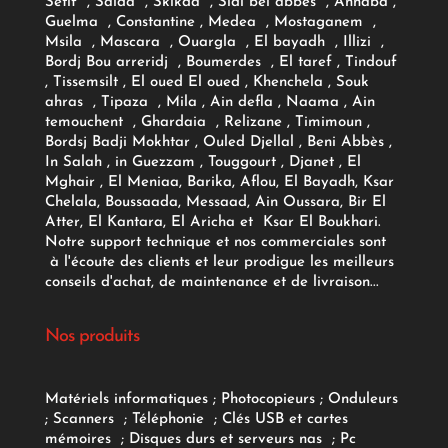
Setif , Saida , Skikda , Sidi bel abbes , Annaba ,
Guelma , Constantine , Medea , Mostaganem ,
Msila , Mascara , Ouargla , El bayadh , Illizi ,
Bordj Bou arreridj , Boumerdes , El taref , Tindouf
, Tissemsilt , El oued El oued , Khenchela , Souk
ahras , Tipaza , Mila , Ain defla , Naama , Ain
temouchent , Ghardaia , Relizane , Timimoun ,
Bordsj Badji Mokhtar , Ouled Djellal , Beni Abbès ,
In Salah , in Guezzam , Touggourt , Djanet , El
Mghair , El Meniaa, Barika, Aflou, El Bayadh, Ksar
Chelala, Boussaada, Messaad, Ain Oussara, Bir El
Atter, El Kantara, El Aricha et Ksar El Boukhari.
Notre support technique et nos commerciales sont
à l'écoute des clients et leur prodigue les meilleurs
conseils d'achat, de maintenance et de livraison...
Nos produits
Matériels informatiques
;
Photocopieurs
;
Onduleurs
;
Scanners
;
Téléphonie
;
Clés USB et cartes
mémoires
;
Disques durs et serveurs nas
;
Pc