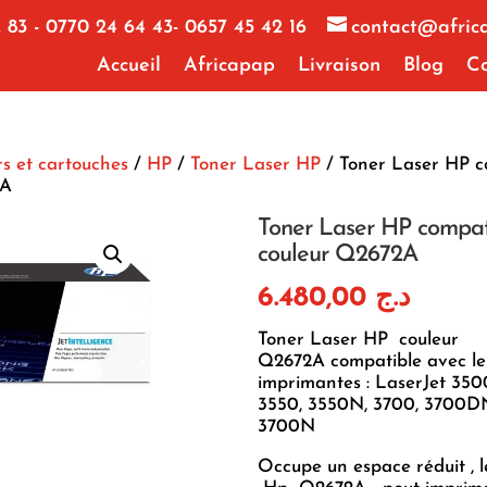
 83 - 0770 24 64 43- 0657 45 42 16
contact@afric
Accueil
Africapap
Livraison
Blog
Co
s et cartouches
/
HP
/
Toner Laser HP
/ Toner Laser HP c
2A
Toner Laser HP compat
couleur Q2672A
6.480,00
د.ج
Toner Laser HP couleur
Q2672A compatible avec le
imprimantes : LaserJet 350
3550, 3550N, 3700, 3700D
3700N
Occupe un espace réduit , l