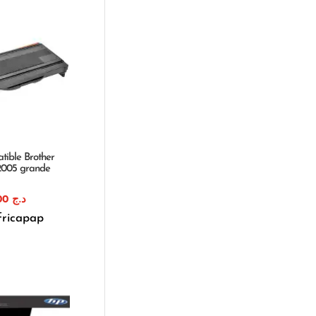
tible Brother
2005 grande
2.184,00
د.ج
fricapap