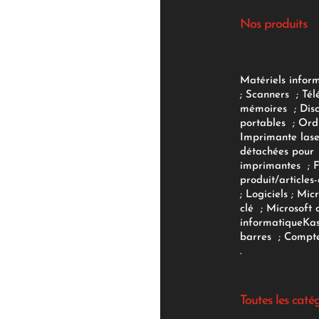
Nos produits
Matériels infor
;
Scanners
;
Tél
mémoires
;
Dis
portables
;
Ord
Imprimante lase
détachées pour
imprimantes
;
produit/articles-
;
Logiciels
; Micr
clé
;
Microsoft 
informatique
Ka
barres
;
Compte
.
Toutes les caté