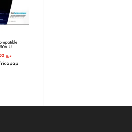
ompatible
/210A U
2.750,00
د.ج
fricapap