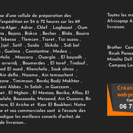
Toutes les m
se d'une cellule de préparation des
Africapap Al
expédition en 24 à 72 heures sur les 69
livraison.
ie:
Alger
, Adrar
, Chlef , Laghouat , Oum
na , Bejaia , Biskra , Bechar , Blida , Bouira
Tebessa , Tlemcen , Tiaret , Tizi ouzou ,
Jijel , Setif , Saida , Skikda , Sidi bel
Brother
Can
 , Guelma , Constantine , Medea ,
Ricoh
Panas
sila , Mascara , Ouargla , El bayadh ,
Minolta
Dell
ou arreridj , Boumerdes , El taref , Tindouf ,
Compaq
Le
oued El oued , Khenchela , Souk ahras ,
 Ain defla , Naama , Ain temouchent ,
zane , Timimoun , Bordsj Badji Mokhtar ,
Beni Abbès , In Salah , in Guezzam ,
et , El Mghair , El Meniaa, Barika, Aflou, El
elala, Boussaada, Messaad, Ain Oussara, Bir
tara, El Aricha et Ksar El Boukhari. Notre
ue et nos commerciales sont à l'écoute des
rodigue les meilleurs conseils d'achat, de
e livraison...