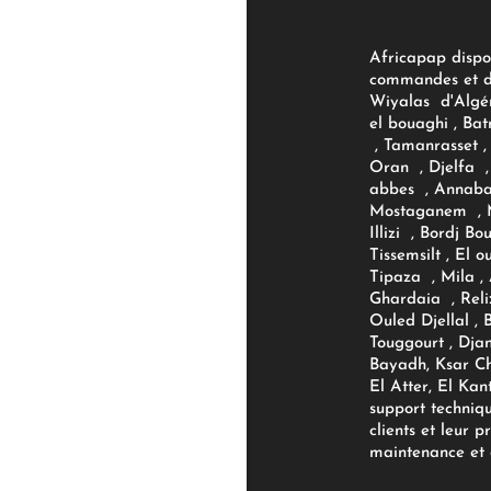
Africapap dispo
commandes et d'
Wiyalas d'Algér
el bouaghi , Bat
, Tamanrasset , 
Oran , Djelfa , 
abbes , Annaba
Mostaganem , M
Illizi , Bordj B
Tissemsilt , El 
Tipaza , Mila ,
Ghardaia , Reli
Ouled Djellal , 
Touggourt , Djan
Bayadh, Ksar Ch
El Atter, El Kan
support techniq
clients et leur p
maintenance et d