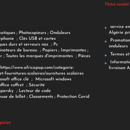
Notre société
service env
Algérie pr
matiques
;
Photocopieurs
;
Onduleurs
éphonie
;
Clés USB et cartes
Promotions
ques durs et serveurs nas
;
Pc
onduleurs
inateurs
de bureau
;
Papiers
; Imprimantes
;
Termes et 
r
;
Toutes les marques d'imprimantes
;
Pièces
Informatiq
F
https://www.africapap.com/categorie-
livraison A
et-fournitures-scolaires/
ournitures scolaires
osoft office clé
;
Microsoft windows
office coffret
;
Sécurité
spersky
;
Lecteur de code
use de billet
;
Classements
;
Protection Covid
gories