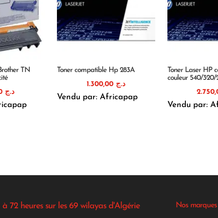
Brother TN
Toner compatible Hp 283A
Toner Laser HP c
ité
couleur 540/320
1.300,00
د.ج
1.400,00
د.ج
Vendu par: Africapap
ricapap
Vendu par: A
 à 72 heures sur les 69 wilayas d'Algérie
Nos marques