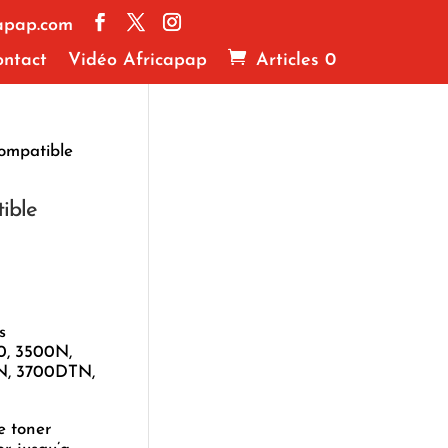
apap.com
ntact
Vidéo Africapap
Articles 0
ompatible
ible
s
0, 3500N,
N, 3700DTN,
e toner