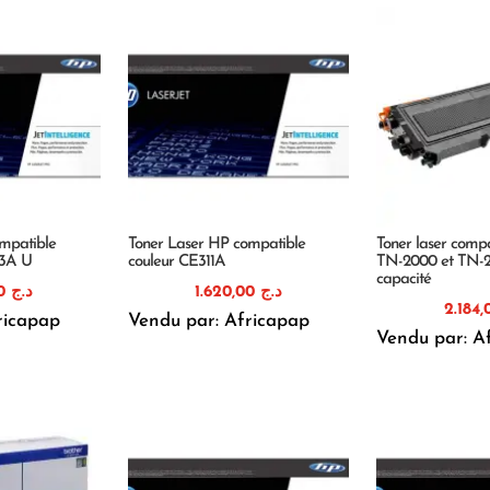
mpatible
Toner Laser HP compatible
Toner laser compa
13A U
couleur CE311A
TN-2000 et TN-
capacité
1.820,00
د.ج
1.620,00
د.ج
ricapap
Vendu par: Africapap
Vendu par: A