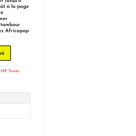
 jusqu’a
oût à la page
té
oner
 tambour
ez Africapap
us
:
HP
,
Toner