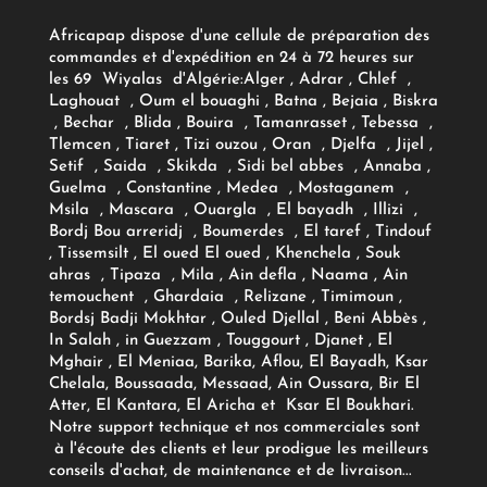
Africapap dispose d'une cellule de préparation des
commandes et d'expédition en 24 à 72 heures sur
les 69 Wiyalas d'Algérie:
Alger
, Adrar
, Chlef ,
Laghouat , Oum el bouaghi , Batna , Bejaia , Biskra
, Bechar , Blida , Bouira , Tamanrasset , Tebessa ,
Tlemcen , Tiaret , Tizi ouzou , Oran , Djelfa , Jijel ,
Setif , Saida , Skikda , Sidi bel abbes , Annaba ,
Guelma , Constantine , Medea , Mostaganem ,
Msila , Mascara , Ouargla , El bayadh , Illizi ,
Bordj Bou arreridj , Boumerdes , El taref , Tindouf
, Tissemsilt , El oued El oued , Khenchela , Souk
ahras , Tipaza , Mila , Ain defla , Naama , Ain
temouchent , Ghardaia , Relizane , Timimoun ,
Bordsj Badji Mokhtar , Ouled Djellal , Beni Abbès ,
In Salah , in Guezzam , Touggourt , Djanet , El
Mghair , El Meniaa, Barika, Aflou, El Bayadh, Ksar
Chelala, Boussaada, Messaad, Ain Oussara, Bir El
Atter, El Kantara, El Aricha et Ksar El Boukhari.
Notre support technique et nos commerciales sont
à l'écoute des clients et leur prodigue les meilleurs
conseils d'achat, de maintenance et de livraison...