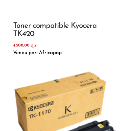
Toner compatible Kyocera
TK420
4.500,00
د.ج
Vendu par: Africapap