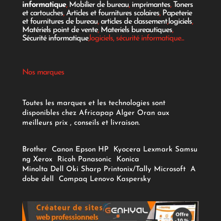
informatique
,
Mobilier de bureau
,
imprimantes
,
Toners
et cartouches
,
Articles et fournitures scolaires
,
Papeterie
et fournitures de bureau
,
articles de classement
,
logiciels
,
Matériels point de vente
,
Materiels bureautiques
,
Sécurité informatique
,logiciels, sécurité informatique...
Nos marques
Toutes les marques et les technologies sont
disponibles chez Africapap Alger Oran aux
meilleurs prix , conseils et livraison.
Brother
Canon
Epson
HP
Kyocera
Lexmark
Samsu
ng
Xerox
Ricoh
Panasonic
Konica
Minolta
Dell
Oki
Sharp
Printonix/Tally
Microsoft
A
dobe
dell
Compaq
Lenovo
Kaspersky