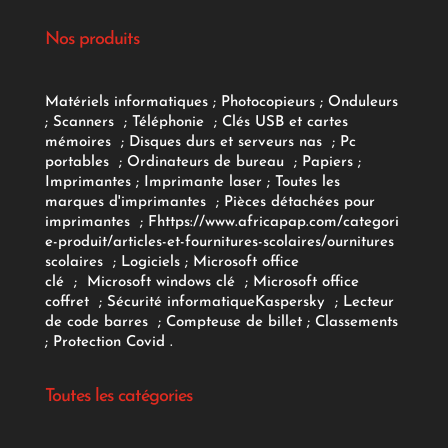
Nos produits
Matériels informatiques
;
Photocopieurs
;
Onduleurs
;
Scanners
;
Téléphonie
;
Clés USB et cartes
mémoires
;
Disques durs et serveurs nas
;
Pc
portables
;
Ordinateurs
de bureau
;
Papiers
;
Imprimantes
;
Imprimante laser
;
Toutes les
marques d'imprimantes
;
Pièces détachées pour
imprimantes
;
F
https://www.africapap.com/categori
e-produit/articles-et-fournitures-scolaires/
ournitures
scolaires
;
Logiciels
; Microsoft office
clé
;
Microsoft windows clé
;
Microsoft office
coffret
;
Sécurité informatique
Kaspersky
;
Lecteur
de code barres
;
Compteuse de billet
;
Classements
;
Protection Covid
.
Toutes les catégories