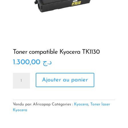
Toner compatible Kyocera TK1130
1.300,00
د.ج
quantité
Ajouter au panier
de
Toner
compatible
Kyocera
TK1130
Vendu par: Africapap
Catégories :
Kyocera
,
Toner laser
Kyocera