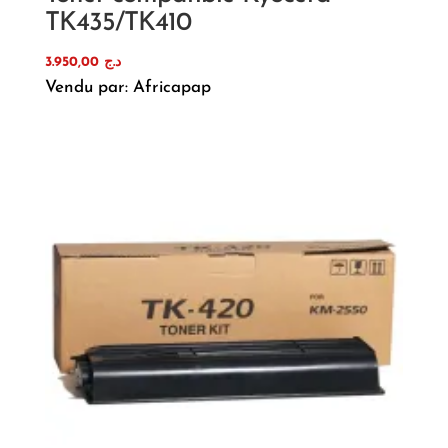
TK435/TK410
3.950,00
د.ج
Vendu par: Africapap