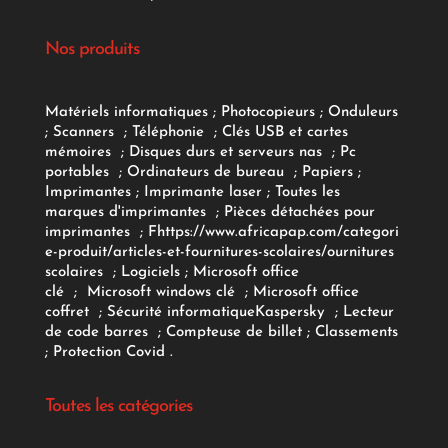
Nos produits
Matériels informatiques
;
Photocopieurs
;
Onduleurs
;
Scanners
;
Téléphonie
;
Clés USB et cartes
mémoires
;
Disques durs et serveurs nas
;
Pc
portables
;
Ordinateurs
de bureau
;
Papiers
;
Imprimantes
;
Imprimante laser
;
Toutes les
marques d'imprimantes
;
Pièces détachées pour
imprimantes
;
F
https://www.africapap.com/categori
e-produit/articles-et-fournitures-scolaires/
ournitures
scolaires
;
Logiciels
; Microsoft office
clé
;
Microsoft windows clé
;
Microsoft office
coffret
;
Sécurité informatique
Kaspersky
;
Lecteur
de code barres
;
Compteuse de billet
;
Classements
;
Protection Covid
.
Toutes les catégories