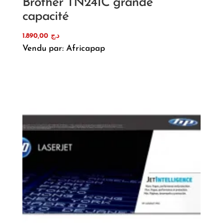
Brother TN241C grande
capacité
1.890,00
د.ج
Vendu par: Africapap