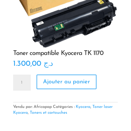
Toner compatible Kyocera TK 1170
1.300,00
د.ج
quantité
Ajouter au panier
de
Toner
compatible
Kyocera
TK
Vendu par: Africapap
Catégories :
Kyocera
,
Toner laser
1170
Kyocera
,
Toners et cartouches