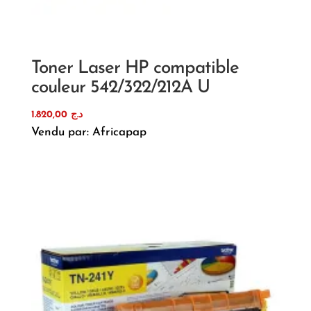
Toner Laser HP compatible
couleur 542/322/212A U
1.820,00
د.ج
Vendu par: Africapap