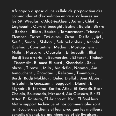
Africapap dispose d'une cellule de préparation des
commandes et d'expédition en 24 à 72 heures sur
les 69 Wiyalas d'Algérie:
Alger
, Adrar
, Chlef ,
Laghouat , Oum el bouaghi , Batna , Bejaia , Biskra
, Bechar , Blida , Bouira , Tamanrasset , Tebessa ,
Tlemcen , Tiaret , Tizi ouzou , Oran , Djelfa , Jijel ,
Setif , Saida , Skikda , Sidi bel abbes , Annaba ,
Guelma , Constantine , Medea , Mostaganem ,
Msila , Mascara , Ouargla , El bayadh , Illizi ,
Bordj Bou arreridj , Boumerdes , El taref , Tindouf
, Tissemsilt , El oued El oued , Khenchela , Souk
ahras , Tipaza , Mila , Ain defla , Naama , Ain
temouchent , Ghardaia , Relizane , Timimoun ,
Bordsj Badji Mokhtar , Ouled Djellal , Beni Abbès ,
In Salah , in Guezzam , Touggourt , Djanet , El
Mghair , El Meniaa, Barika, Aflou, El Bayadh, Ksar
Chelala, Boussaada, Messaad, Ain Oussara, Bir El
Atter, El Kantara, El Aricha et Ksar El Boukhari.
Notre support technique et nos commerciales sont
à l'écoute des clients et leur prodigue les meilleurs
conseils d'achat, de maintenance et de livraison...