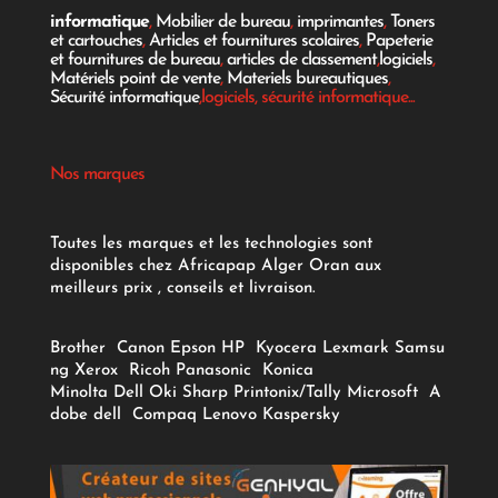
informatique
,
Mobilier de bureau
,
imprimantes
,
Toners
et cartouches
,
Articles et fournitures scolaires
,
Papeterie
et fournitures de bureau
,
articles de classement
,
logiciels
,
Matériels point de vente
,
Materiels bureautiques
,
Sécurité informatique
,logiciels, sécurité informatique...
Nos marques
Toutes les marques et les technologies sont
disponibles chez Africapap Alger Oran aux
meilleurs prix , conseils et livraison.
Brother
Canon
Epson
HP
Kyocera
Lexmark
Samsu
ng
Xerox
Ricoh
Panasonic
Konica
Minolta
Dell
Oki
Sharp
Printonix/Tally
Microsoft
A
dobe
dell
Compaq
Lenovo
Kaspersky