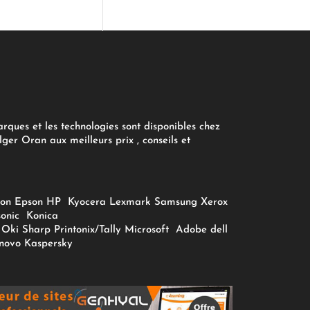
arques et les technologies sont disponibles chez
ger Oran aux meilleurs prix , conseils et
on
Epson
HP
Kyocera
Lexmark
Samsung
Xerox
onic
Konica
Oki
Sharp
Printonix/Tally
Microsoft
Adobe
dell
novo
Kaspersky