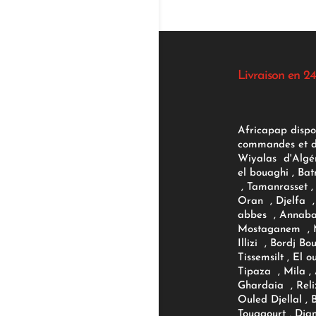
Livraison en 24
Africapap dispo
commandes et d'
Wiyalas d'Algér
el bouaghi , Bat
, Tamanrasset , 
Oran , Djelfa , 
abbes , Annaba
Mostaganem , M
Illizi , Bordj B
Tissemsilt , El 
Tipaza , Mila ,
Ghardaia , Reli
Ouled Djellal , 
Touggourt , Djan