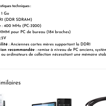
stiques techniques :
 1 Go
R1 (DDR SDRAM)
e
: 400 MHz (PC-3200)
DIMM pour PC de bureau (184 broches)
2.5V
lité
: Anciennes cartes mères supportant la DDR1
ation recommandée
: remise à niveau de PC anciens, systè
s, ou ordinateurs de collection nécessitant une mémoire stab
imilaires