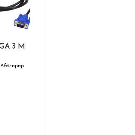
VGA 3 M
 Africapap