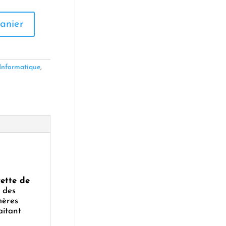
anier
Informatique
,
ette de
é des
mères
aitant