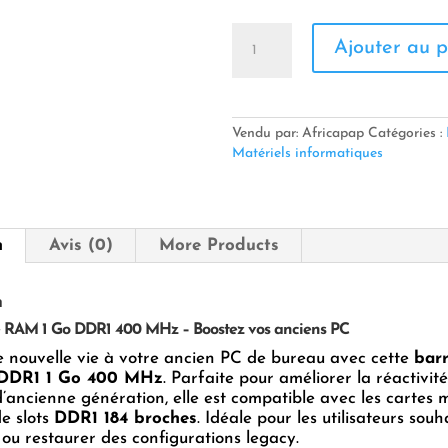
quantité
Ajouter au p
de
RAM
1
Go
DDR1
Vendu par: Africapap
Catégories :
Matériels informatiques
n
Avis (0)
More Products
n
RAM 1 Go DDR1 400 MHz – Boostez vos anciens PC
 nouvelle vie à votre ancien PC de bureau avec cette
barr
DDR1 1 Go 400 MHz
. Parfaite pour améliorer la réactivit
’ancienne génération, elle est compatible avec les cartes 
e slots
DDR1 184 broches
. Idéale pour les utilisateurs souh
 ou restaurer des configurations legacy.