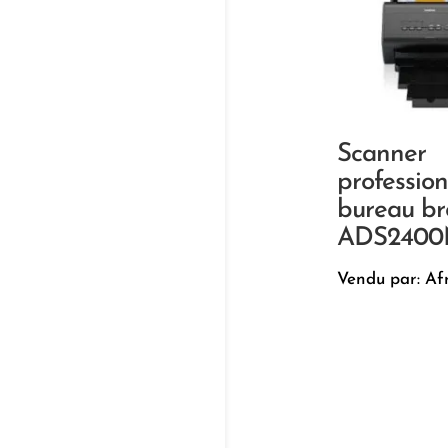
Scanner
professio
bureau br
ADS240
Vendu par: Af