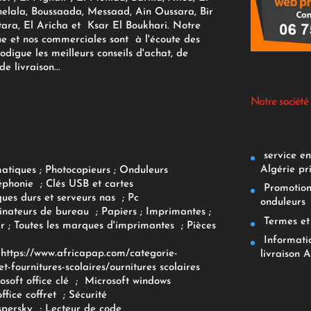
elala, Boussaada, Messaad, Ain Oussara, Bir
tara, El Aricha et Ksar El Boukhari. Notre
ue et nos commerciales sont à l'écoute des
rodigue les meilleurs conseils d'achat, de
e livraison...
Notre société
service env
Algérie pr
matiques
;
Photocopieurs
;
Onduleurs
éphonie
;
Clés USB et cartes
Promotions
ques durs et serveurs nas
;
Pc
onduleurs
inateurs
de bureau
;
Papiers
; Imprimantes
;
Termes et 
r
;
Toutes les marques d'imprimantes
;
Pièces
Informatiq
F
https://www.africapap.com/categorie-
livraison A
et-fournitures-scolaires/
ournitures scolaires
osoft office clé
;
Microsoft windows
office coffret
;
Sécurité
spersky
;
Lecteur de code