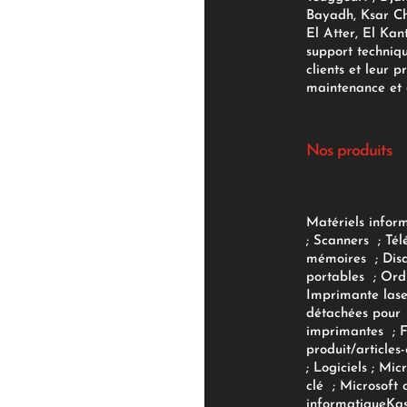
Bayadh, Ksar Ch
El Atter, El Kan
support techniq
clients et leur p
maintenance et d
Nos produits
Matériels infor
;
Scanners
;
Tél
mémoires
;
Dis
portables
;
Ord
Imprimante lase
détachées pour
imprimantes
;
produit/articles-
;
Logiciels
; Micr
clé
;
Microsoft 
informatique
Ka