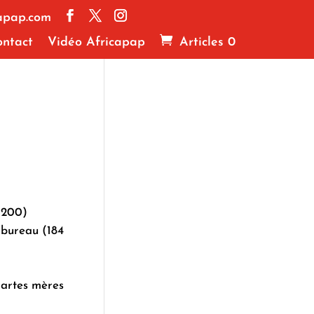
apap.com
ntact
Vidéo Africapap
Articles 0
3200)
bureau (184
cartes mères