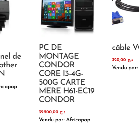
PC DE
câble 
nnel de
MONTAGE
320,00
د.ج
other
CONDOR
Vendu par:
0N
CORE I3-4G-
500G CARTE
ricapap
MERE H61-EC19
CONDOR
39.500,00
د.ج
Vendu par: Africapap