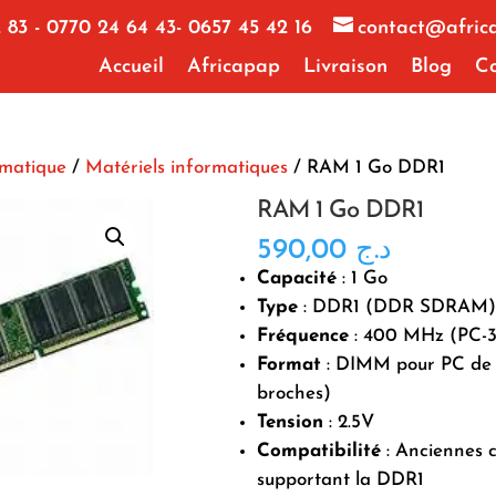
 83 - 0770 24 64 43- 0657 45 42 16
contact@afric
Accueil
Africapap
Livraison
Blog
Co
rmatique
/
Matériels informatiques
/ RAM 1 Go DDR1
RAM 1 Go DDR1
590,00
د.ج
Capacité
: 1 Go
Type
: DDR1 (DDR SDRAM)
Fréquence
: 400 MHz (PC-
Format
: DIMM pour PC de 
broches)
Tension
: 2.5V
Compatibilité
: Anciennes 
supportant la DDR1