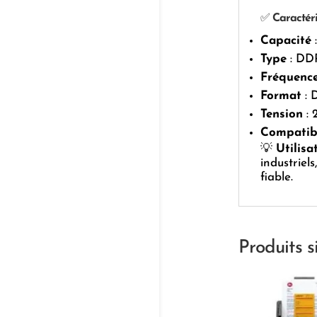
✅
Caractéri
Capacité
:
Type
: DD
Fréquenc
Format
: 
Tension
: 
Compatibi
💡
Utilis
industriel
fiable.
Produits s