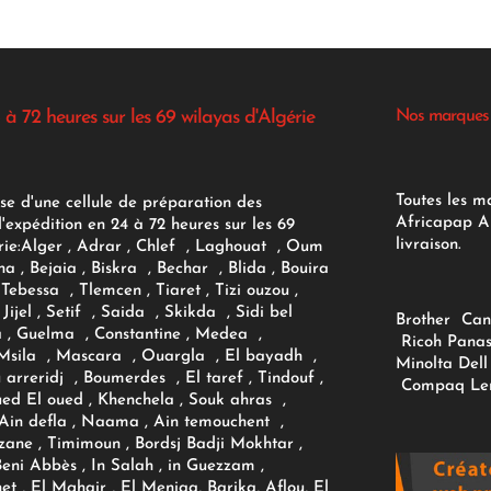
 à 72 heures sur les 69 wilayas d'Algérie
Nos marques
Toutes les m
se d'une cellule de préparation des
Africapap Al
expédition en 24 à 72 heures sur les 69
livraison.
ie:
Alger
, Adrar
, Chlef , Laghouat , Oum
na , Bejaia , Biskra , Bechar , Blida , Bouira
Tebessa , Tlemcen , Tiaret , Tizi ouzou ,
Jijel , Setif , Saida , Skikda , Sidi bel
Brother
Can
 , Guelma , Constantine , Medea ,
Ricoh
Panas
sila , Mascara , Ouargla , El bayadh ,
Minolta
Dell
ou arreridj , Boumerdes , El taref , Tindouf ,
Compaq
Le
oued El oued , Khenchela , Souk ahras ,
 Ain defla , Naama , Ain temouchent ,
zane , Timimoun , Bordsj Badji Mokhtar ,
Beni Abbès , In Salah , in Guezzam ,
et , El Mghair , El Meniaa, Barika, Aflou, El