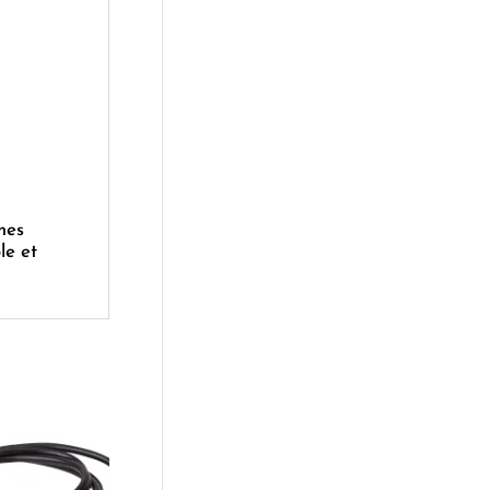
mes
le et