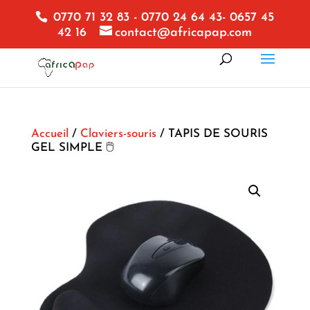
0770 71 32 83 - 0770 24 64 43- 0657 45
42 16
contact@africapap.com
Accueil
/
Claviers-souris
/ TAPIS DE SOURIS
GEL SIMPLE 🖱️