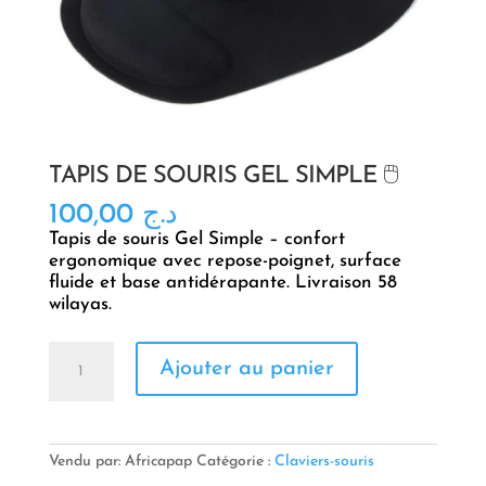
TAPIS DE SOURIS GEL SIMPLE 🖱️
100,00
د.ج
Tapis de souris Gel Simple – confort
ergonomique avec repose-poignet, surface
fluide et base antidérapante. Livraison 58
wilayas.
quantité
Ajouter au panier
de
TAPIS
DE
SOURIS
GEL
Vendu par: Africapap
Catégorie :
Claviers-souris
SIMPLE