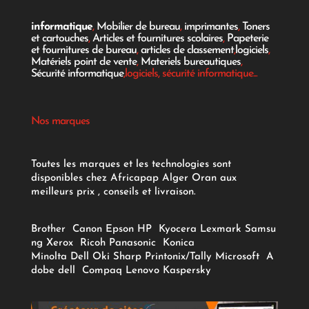
informatique
,
Mobilier de bureau
,
imprimantes
,
Toners
et cartouches
,
Articles et fournitures scolaires
,
Papeterie
et fournitures de bureau
,
articles de classement
,
logiciels
,
Matériels point de vente
,
Materiels bureautiques
,
Sécurité informatique
,logiciels, sécurité informatique...
Nos marques
Toutes les marques et les technologies sont
disponibles chez Africapap Alger Oran aux
meilleurs prix , conseils et livraison.
Brother
Canon
Epson
HP
Kyocera
Lexmark
Samsu
ng
Xerox
Ricoh
Panasonic
Konica
Minolta
Dell
Oki
Sharp
Printonix/Tally
Microsoft
A
dobe
dell
Compaq
Lenovo
Kaspersky