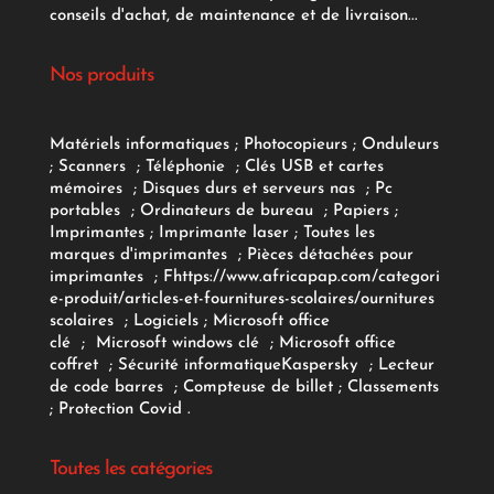
conseils d'achat, de maintenance et de livraison...
Nos produits
Matériels informatiques
;
Photocopieurs
;
Onduleurs
;
Scanners
;
Téléphonie
;
Clés USB et cartes
mémoires
;
Disques durs et serveurs nas
;
Pc
portables
;
Ordinateurs
de bureau
;
Papiers
;
Imprimantes
;
Imprimante laser
;
Toutes les
marques d'imprimantes
;
Pièces détachées pour
imprimantes
;
F
https://www.africapap.com/categori
e-produit/articles-et-fournitures-scolaires/
ournitures
scolaires
;
Logiciels
; Microsoft office
clé
;
Microsoft windows clé
;
Microsoft office
coffret
;
Sécurité informatique
Kaspersky
;
Lecteur
de code barres
;
Compteuse de billet
;
Classements
;
Protection Covid
.
Toutes les catégories