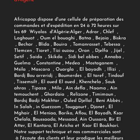
Africapap dispose d'une cellule de préparation des
commandes et d'expédition en 24 à 72 heures sur
les 69 Wiyalas d'Algérie:
Alger
, Adrar
, Chlef ,
Laghouat , Oum el bouaghi , Batna , Bejaia , Biskra
, Bechar , Blida , Bouira , Tamanrasset , Tebessa ,
Tlemcen , Tiaret , Tizi ouzou , Oran , Djelfa , Jijel ,
Setif , Saida , Skikda , Sidi bel abbes , Annaba ,
Guelma , Constantine , Medea , Mostaganem ,
Msila , Mascara , Ouargla , El bayadh , Illizi ,
Bordj Bou arreridj , Boumerdes , El taref , Tindouf
, Tissemsilt , El oued El oued , Khenchela , Souk
ahras , Tipaza , Mila , Ain defla , Naama , Ain
temouchent , Ghardaia , Relizane , Timimoun ,
Bordsj Badji Mokhtar , Ouled Djellal , Beni Abbès ,
In Salah , in Guezzam , Touggourt , Djanet , El
Mghair , El Meniaa, Barika, Aflou, El Bayadh, Ksar
Chelala, Boussaada, Messaad, Ain Oussara, Bir El
Atter, El Kantara, El Aricha et Ksar El Boukhari.
Notre support technique et nos commerciales sont
à l'écoute des clients et leur prodigue les meilleurs