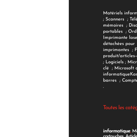
Matériels infor
;
Scanners
;
Tél
mémoires
;
Dis
portables
;
Ord
Imprimante lase
détachées pour
imprimantes
;
produit/articles-
;
Logiciels
; Micr
clé
;
Microsoft 
informatique
Ka
barres
;
Compte
.
Toutes les caté
informatique
,
Mo
cartouches
,
Articl