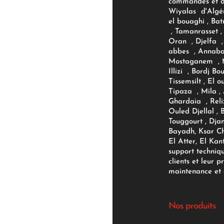
commandes et d'
Wiyalas d'Algér
el bouaghi , Bat
, Tamanrasset , 
Oran , Djelfa , 
abbes , Annaba
Mostaganem , M
Illizi , Bordj B
Tissemsilt , El 
Tipaza , Mila ,
Ghardaia , Reli
Ouled Djellal , 
Touggourt , Djan
Bayadh, Ksar Ch
El Atter, El Kan
support techniq
clients et leur p
maintenance et d
Nos produits