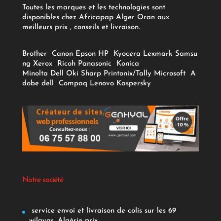
Toutes les marques et les technologies sont
disponibles chez Africapap Alger Oran aux
meilleurs prix , conseils et livraison.
Brother
Canon
Epson
HP
Kyocera
Lexmark
Samsu
ng
Xerox
Ricoh
Panasonic
Konica
Minolta
Dell
Oki
Sharp
Printonix/Tally
Microsoft
A
dobe
dell
Compaq
Lenovo
Kaspersky
Notre société
service envoi et livraison de colis sur les 69
wilayas, Algérie prix