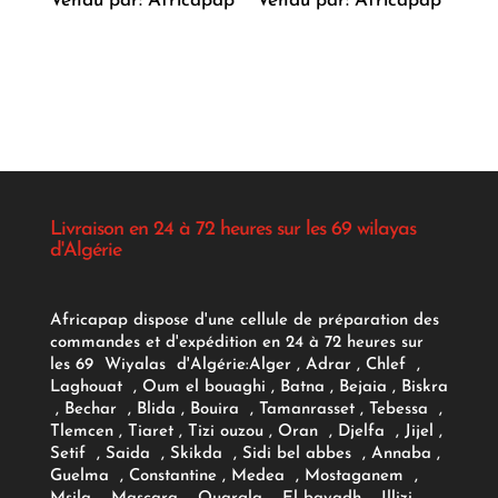
Vendu par: Africapap
Vendu par: Africapap
Livraison en 24 à 72 heures sur les 69 wilayas
d'Algérie
Africapap dispose d'une cellule de préparation des
commandes et d'expédition en 24 à 72 heures sur
les 69 Wiyalas d'Algérie:
Alger
, Adrar
, Chlef ,
Laghouat , Oum el bouaghi , Batna , Bejaia , Biskra
, Bechar , Blida , Bouira , Tamanrasset , Tebessa ,
Tlemcen , Tiaret , Tizi ouzou , Oran , Djelfa , Jijel ,
Setif , Saida , Skikda , Sidi bel abbes , Annaba ,
Guelma , Constantine , Medea , Mostaganem ,