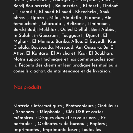
Msila , Mascara , Ouargla , El bayadh , Illizi ,
Bordj Bou arreridj , Boumerdes , El taref , Tindouf
, Tissemsilt , El oued El oued , Khenchela , Souk
ahras , Tipaza , Mila , Ain defla , Naama , Ain
temouchent , Ghardaia , Relizane , Timimoun ,
Bordsj Badji Mokhtar , Ouled Djellal , Beni Abbès ,
In Salah , in Guezzam , Touggourt , Djanet , El
Mghair , El Meniaa, Barika, Aflou, El Bayadh, Ksar
Chelala, Boussaada, Messaad, Ain Oussara, Bir El
Atter, El Kantara, El Aricha et Ksar El Boukhari.
Notre support technique et nos commerciales sont
à l'écoute des clients et leur prodigue les meilleurs
conseils d'achat, de maintenance et de livraison...
Nos produits
Matériels informatiques
;
Photocopieurs
;
Onduleurs
;
Scanners
;
Téléphonie
;
Clés USB et cartes
mémoires
;
Disques durs et serveurs nas
;
Pc
portables
;
Ordinateurs
de bureau
;
Papiers
;
Imprimantes
;
Imprimante laser
;
Toutes les