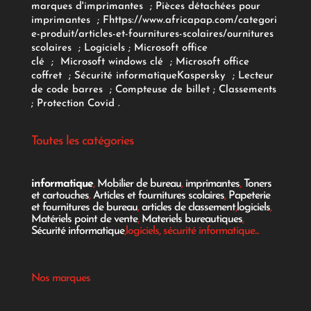
marques d'imprimantes
;
Pièces détachées pour
imprimantes
;
F
https://www.africapap.com/categori
e-produit/articles-et-fournitures-scolaires/
ournitures
scolaires
;
Logiciels
; Microsoft office
clé
;
Microsoft windows clé
;
Microsoft office
coffret
;
Sécurité informatique
Kaspersky
;
Lecteur
de code barres
;
Compteuse de billet
;
Classements
;
Protection Covid
.
Toutes les catégories
informatique
,
Mobilier de bureau
,
imprimantes
,
Toners
et cartouches
,
Articles et fournitures scolaires
,
Papeterie
et fournitures de bureau
,
articles de classement
,
logiciels
,
Matériels point de vente
,
Materiels bureautiques
,
Sécurité informatique
,logiciels, sécurité informatique...
Nos marques