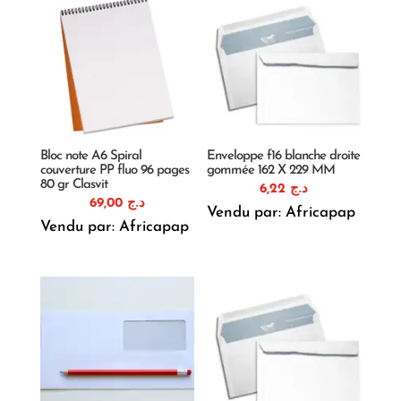
Bloc note A6 Spiral
Enveloppe f16 blanche droite
couverture PP fluo 96 pages
gommée 162 X 229 MM
80 gr Clasvit
6,22
د.ج
69,00
د.ج
Vendu par: Africapap
Vendu par: Africapap