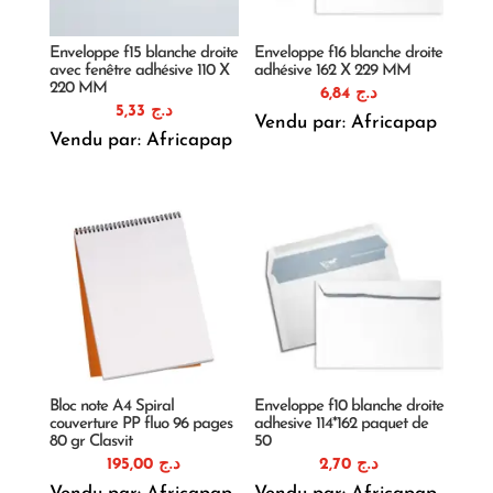
Enveloppe f15 blanche droite
Enveloppe f16 blanche droite
avec fenêtre adhésive 110 X
adhésive 162 X 229 MM
220 MM
6,84
د.ج
5,33
د.ج
Vendu par: Africapap
Vendu par: Africapap
Bloc note A4 Spiral
Enveloppe f10 blanche droite
couverture PP fluo 96 pages
adhesive 114*162 paquet de
80 gr Clasvit
50
195,00
د.ج
2,70
د.ج