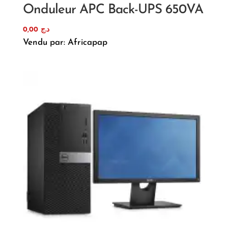
Onduleur APC Back-UPS 650VA
0,00
د.ج
Vendu par: Africapap