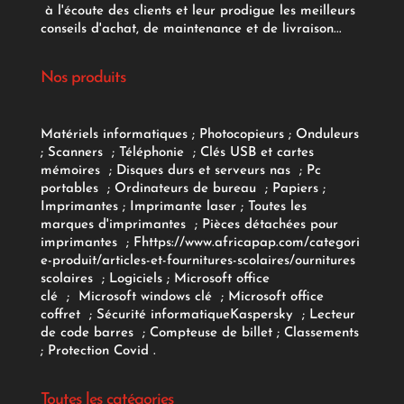
à l'écoute des clients et leur prodigue les meilleurs
conseils d'achat, de maintenance et de livraison...
Nos produits
Matériels informatiques
;
Photocopieurs
;
Onduleurs
;
Scanners
;
Téléphonie
;
Clés USB et cartes
mémoires
;
Disques durs et serveurs nas
;
Pc
portables
;
Ordinateurs
de bureau
;
Papiers
;
Imprimantes
;
Imprimante laser
;
Toutes les
marques d'imprimantes
;
Pièces détachées pour
imprimantes
;
F
https://www.africapap.com/categori
e-produit/articles-et-fournitures-scolaires/
ournitures
scolaires
;
Logiciels
; Microsoft office
clé
;
Microsoft windows clé
;
Microsoft office
coffret
;
Sécurité informatique
Kaspersky
;
Lecteur
de code barres
;
Compteuse de billet
;
Classements
;
Protection Covid
.
Toutes les catégories