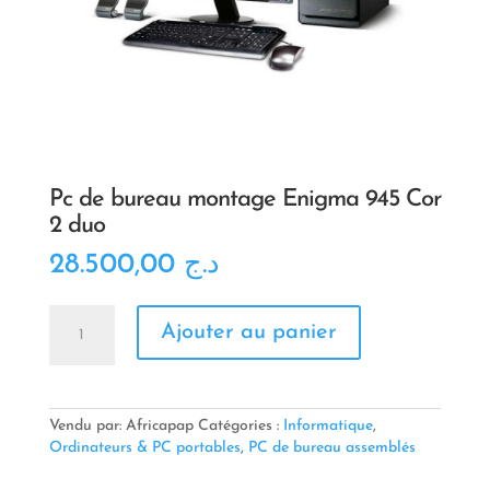
Pc de bureau montage Enigma 945 Cor
2 duo
28.500,00
د.ج
quantité
Ajouter au panier
de
Pc
de
bureau
montage
Vendu par: Africapap
Catégories :
Informatique
,
Enigma
Ordinateurs & PC portables
,
PC de bureau assemblés
945
Cor