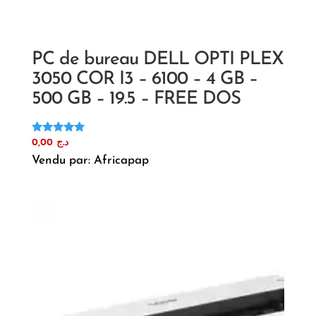
PC de bureau DELL OPTI PLEX
3050 COR I3 – 6100 – 4 GB –
500 GB – 19.5 – FREE DOS
Note
0,00
د.ج
5.00
Vendu par: Africapap
sur 5