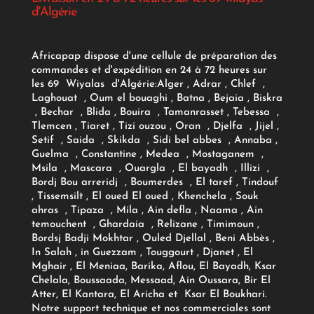
d'Algérie
Africapap dispose d'une cellule de préparation des
commandes et d'expédition en 24 à 72 heures sur
les 69 Wiyalas d'Algérie:
Alger
, Adrar
, Chlef ,
Laghouat , Oum el bouaghi , Batna , Bejaia , Biskra
, Bechar , Blida , Bouira , Tamanrasset , Tebessa ,
Tlemcen , Tiaret , Tizi ouzou , Oran , Djelfa , Jijel ,
Setif , Saida , Skikda , Sidi bel abbes , Annaba ,
Guelma , Constantine , Medea , Mostaganem ,
Msila , Mascara , Ouargla , El bayadh , Illizi ,
Bordj Bou arreridj , Boumerdes , El taref , Tindouf
, Tissemsilt , El oued El oued , Khenchela , Souk
ahras , Tipaza , Mila , Ain defla , Naama , Ain
temouchent , Ghardaia , Relizane , Timimoun ,
Bordsj Badji Mokhtar , Ouled Djellal , Beni Abbès ,
In Salah , in Guezzam , Touggourt , Djanet , El
Mghair , El Meniaa, Barika, Aflou, El Bayadh, Ksar
Chelala, Boussaada, Messaad, Ain Oussara, Bir El
Atter, El Kantara, El Aricha et Ksar El Boukhari.
Notre support technique et nos commerciales sont