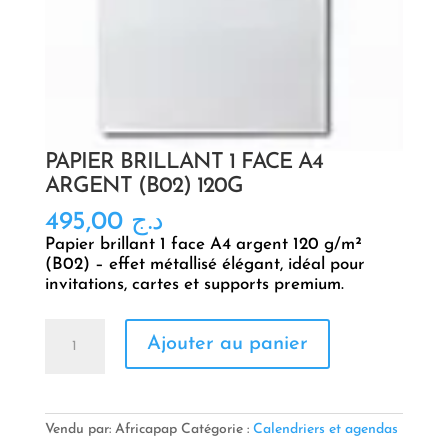
PAPIER BRILLANT 1 FACE A4
ARGENT (B02) 120G
495,00
د.ج
Papier brillant 1 face A4 argent 120 g/m²
(B02) – effet métallisé élégant, idéal pour
invitations, cartes et supports premium.
quantité
Ajouter au panier
de
PAPIER
BRILLANT
1
FACE
Vendu par: Africapap
Catégorie :
Calendriers et agendas
A4