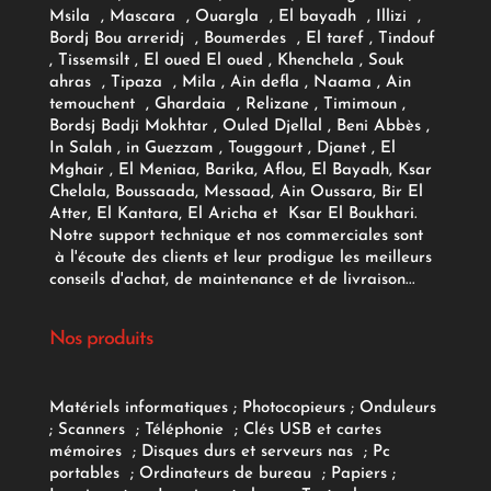
Msila , Mascara , Ouargla , El bayadh , Illizi ,
Bordj Bou arreridj , Boumerdes , El taref , Tindouf
, Tissemsilt , El oued El oued , Khenchela , Souk
ahras , Tipaza , Mila , Ain defla , Naama , Ain
temouchent , Ghardaia , Relizane , Timimoun ,
Bordsj Badji Mokhtar , Ouled Djellal , Beni Abbès ,
In Salah , in Guezzam , Touggourt , Djanet , El
Mghair , El Meniaa, Barika, Aflou, El Bayadh, Ksar
Chelala, Boussaada, Messaad, Ain Oussara, Bir El
Atter, El Kantara, El Aricha et Ksar El Boukhari.
Notre support technique et nos commerciales sont
à l'écoute des clients et leur prodigue les meilleurs
conseils d'achat, de maintenance et de livraison...
Nos produits
Matériels informatiques
;
Photocopieurs
;
Onduleurs
;
Scanners
;
Téléphonie
;
Clés USB et cartes
mémoires
;
Disques durs et serveurs nas
;
Pc
portables
;
Ordinateurs
de bureau
;
Papiers
;