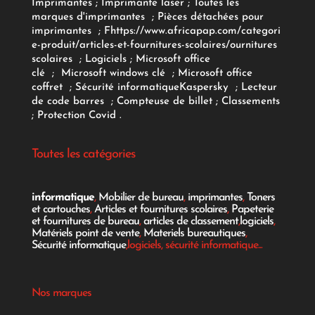
Imprimantes
;
Imprimante laser
;
Toutes les
marques d'imprimantes
;
Pièces détachées pour
imprimantes
;
F
https://www.africapap.com/categori
e-produit/articles-et-fournitures-scolaires/
ournitures
scolaires
;
Logiciels
; Microsoft office
clé
;
Microsoft windows clé
;
Microsoft office
coffret
;
Sécurité informatique
Kaspersky
;
Lecteur
de code barres
;
Compteuse de billet
;
Classements
;
Protection Covid
.
Toutes les catégories
informatique
,
Mobilier de bureau
,
imprimantes
,
Toners
et cartouches
,
Articles et fournitures scolaires
,
Papeterie
et fournitures de bureau
,
articles de classement
,
logiciels
,
Matériels point de vente
,
Materiels bureautiques
,
Sécurité informatique
,logiciels, sécurité informatique...
Nos marques