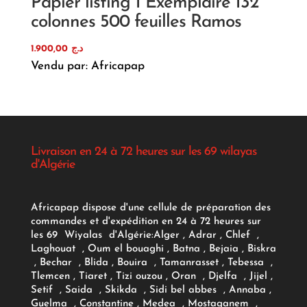
Papier listing 1 Exemplaire 132
colonnes 500 feuilles Ramos
1.900,00
د.ج
Vendu par: Africapap
Livraison en 24 à 72 heures sur les 69 wilayas
d'Algérie
Africapap dispose d'une cellule de préparation des
commandes et d'expédition en 24 à 72 heures sur
les 69 Wiyalas d'Algérie:
Alger
, Adrar
, Chlef ,
Laghouat , Oum el bouaghi , Batna , Bejaia , Biskra
, Bechar , Blida , Bouira , Tamanrasset , Tebessa ,
Tlemcen , Tiaret , Tizi ouzou , Oran , Djelfa , Jijel ,
Setif , Saida , Skikda , Sidi bel abbes , Annaba ,
Guelma , Constantine , Medea , Mostaganem ,