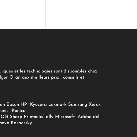
arques et les technologies sont disponibles chez
ger Oran aux meilleurs prix , conseils et
on
Epson
HP
Kyocera
Lexmark
Samsung
Xerox
onic
Konica
Oki
Sharp
Printonix/Tally
Microsoft
Adobe
dell
novo
Kaspersky