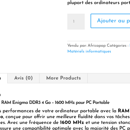
plupart des ordinateurs po
quantité
Ajouter au p
de
Mémoire
RAM
Enigma
DDR3
Vendu par: Africapap
Catégories :
4
Matériels informatiques
Go
n
Avis (0)
More Products
n
 RAM Enigma DDR3 4 Go – 1600 MHz pour PC Portable
s performances de votre ordinateur portable avec la
RAM
Go
, conçue pour offrir une meilleure fluidité dans vos tâches
nes. Avec une fréquence de
1600 MHz
et une tension stan
 assure une compatibilité optimale avec la majorité des PC 