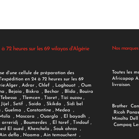
 à 72 heures sur les 69 wilayas d'Algérie
Nos marques
Toutes les m
se d'une cellule de préparation des
Africapap Al
expédition en 24 à 72 heures sur les 69
livraison.
ie:
Alger
, Adrar
, Chlef , Laghouat , Oum
na , Bejaia , Biskra , Bechar , Blida , Bouira
Tebessa , Tlemcen , Tiaret , Tizi ouzou ,
Jijel , Setif , Saida , Skikda , Sidi bel
Brother
Can
 , Guelma , Constantine , Medea ,
Ricoh
Panas
sila , Mascara , Ouargla , El bayadh ,
Minolta
Dell
ou arreridj , Boumerdes , El taref , Tindouf ,
Compaq
Le
oued El oued , Khenchela , Souk ahras ,
 Ain defla , Naama , Ain temouchent ,