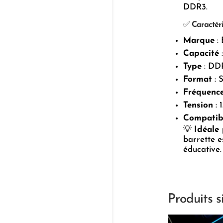
DDR3.
✅
Caractéri
Marque
:
Capacité
Type
: DD
Format
: 
Fréquenc
Tension
: 
Compatibi
💡
Idéale
barrette e
éducative.
Produits s