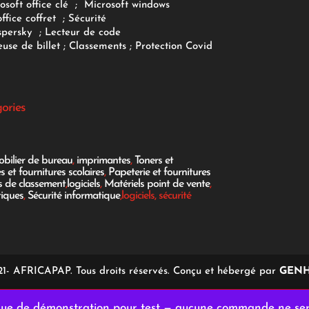
osoft office clé
;
Microsoft windows
office coffret
;
Sécurité
spersky
;
Lecteur de code
use de billet
;
Classements
;
Protection Covid
gories
bilier de bureau
,
imprimantes
,
Toners et
es et fournitures scolaires
,
Papeterie et fournitures
es de classement
,
logiciels
,
Matériels point de vente
,
tiques
,
Sécurité informatique
,logiciels, sécurité
1- AFRICAPAP. Tous droits réservés. Conçu et hébergé par
GENH
ique de démonstration pour test — aucune commande ne se