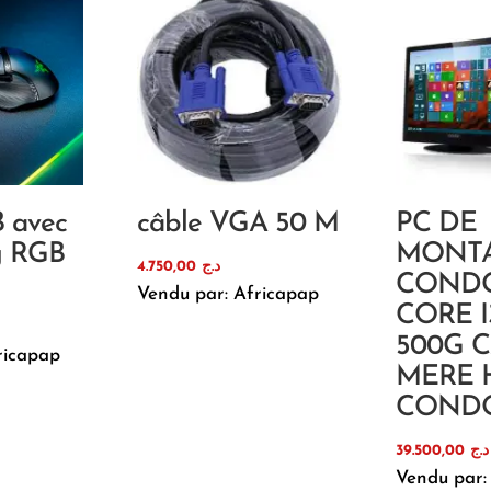
B avec
câble VGA 50 M
PC DE
g RGB
MONT
4.750,00
د.ج
COND
Vendu par: Africapap
CORE I
500G 
ricapap
MERE H
COND
39.500,00
د.ج
Vendu par: