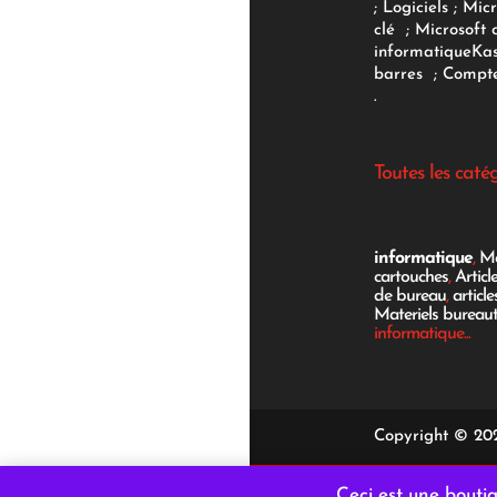
;
Logiciels
; Micr
clé
;
Microsoft 
informatique
Ka
barres
;
Compte
.
Toutes les caté
informatique
,
Mo
cartouches
,
Articl
de bureau
,
articl
Materiels bureau
informatique...
Copyright © 202
Ceci est une bout