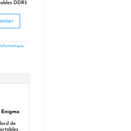
rtables DDR3
anier
Informatique
,
 Enigma
dard de
portables