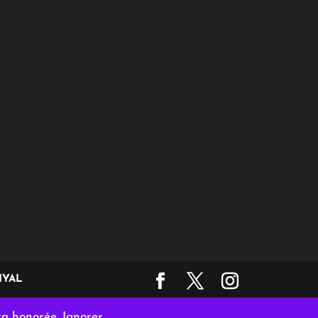
YAL
ra honorée.
Ignorer