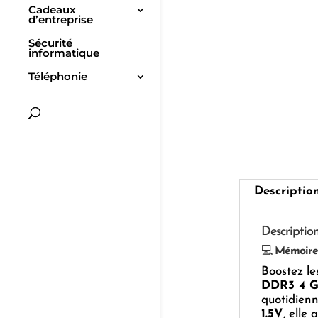
Cadeaux
d’entreprise
Sécurité
informatique
Téléphonie
Descriptio
Descriptio
💻
Mémoire
Boostez le
DDR3 4 
quotidien
1.5V
, elle