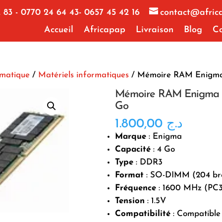
 83 - 0770 24 64 43- 0657 45 42 16
contact@afric
Accueil
Africapap
Livraison
Blog
Co
rmatique
/
Matériels informatiques
/ Mémoire RAM Enigm
Mémoire RAM Enigma
Go
1.800,00
د.ج
Marque
: Enigma
Capacité
: 4 Go
Type
: DDR3
Format
: SO-DIMM (204 br
Fréquence
: 1600 MHz (PC3
Tension
: 1.5V
Compatibilité
: Compatible