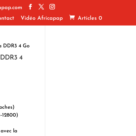
apap.com
ntact
Vidéo Africapap
Articles 0
a DDR3 4 Go
 DDR3 4
oches)
-12800)
 avec la