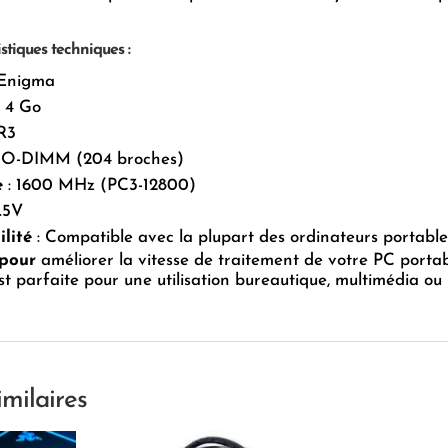
stiques techniques :
 Enigma
: 4 Go
R3
SO-DIMM (204 broches)
e
: 1600 MHz (PC3-12800)
1.5V
lité
: Compatible avec la plupart des ordinateurs portab
 pour
améliorer la vitesse de traitement de votre PC portab
st parfaite pour une utilisation bureautique, multimédia ou
imilaires