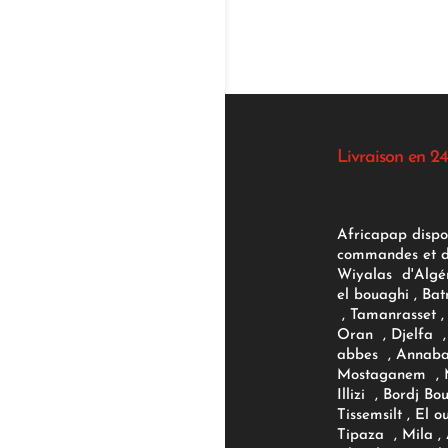
Livraison en 24
Africapap dispo
commandes et d'
Wiyalas d'Algér
el bouaghi , Bat
, Tamanrasset , 
Oran , Djelfa , 
abbes , Annaba
Mostaganem , M
Illizi , Bordj B
Tissemsilt , El 
Tipaza , Mila ,