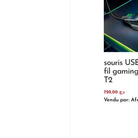
souris US
fil gamin
T2
720,00
د.ج
Vendu par: Af