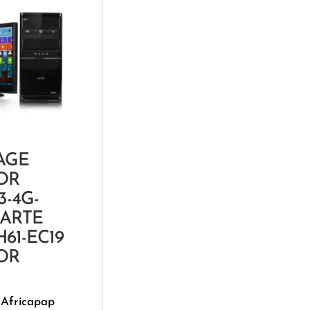
AGE
OR
3-4G-
CARTE
61-EC19
OR
 Africapap