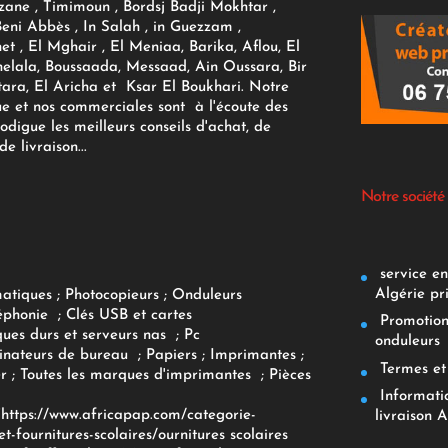
zane , Timimoun , Bordsj Badji Mokhtar ,
Beni Abbès , In Salah , in Guezzam ,
et , El Mghair , El Meniaa, Barika, Aflou, El
elala, Boussaada, Messaad, Ain Oussara, Bir
tara, El Aricha et Ksar El Boukhari. Notre
ue et nos commerciales sont à l'écoute des
rodigue les meilleurs conseils d'achat, de
e livraison...
Notre société
service env
Algérie pr
matiques
;
Photocopieurs
;
Onduleurs
éphonie
;
Clés USB et cartes
Promotions
ques durs et serveurs nas
;
Pc
onduleurs
inateurs
de bureau
;
Papiers
; Imprimantes
;
Termes et 
r
;
Toutes les marques d'imprimantes
;
Pièces
Informatiq
F
https://www.africapap.com/categorie-
livraison A
et-fournitures-scolaires/
ournitures scolaires