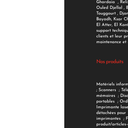
Ghardaia , Reli
Ouled Djellal , 
Touggourt , Djan
Bayadh, Ksar Ch
El Atter, El Kan
support techniq
clients et leur p
maintenance et d
Nos produits
Matériels infor
;
Scanners
;
Tél
mémoires
;
Dis
portables
;
Ord
Imprimante lase
détachées pour
imprimantes
;
produit/articles-