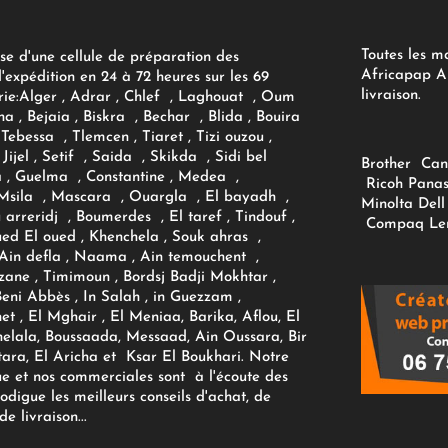
Toutes les m
se d'une cellule de préparation des
Africapap Al
expédition en 24 à 72 heures sur les 69
livraison.
ie:
Alger
, Adrar
, Chlef , Laghouat , Oum
na , Bejaia , Biskra , Bechar , Blida , Bouira
Tebessa , Tlemcen , Tiaret , Tizi ouzou ,
Jijel , Setif , Saida , Skikda , Sidi bel
Brother
Can
 , Guelma , Constantine , Medea ,
Ricoh
Panas
sila , Mascara , Ouargla , El bayadh ,
Minolta
Dell
ou arreridj , Boumerdes , El taref , Tindouf ,
Compaq
Le
oued El oued , Khenchela , Souk ahras ,
 Ain defla , Naama , Ain temouchent ,
zane , Timimoun , Bordsj Badji Mokhtar ,
Beni Abbès , In Salah , in Guezzam ,
et , El Mghair , El Meniaa, Barika, Aflou, El
elala, Boussaada, Messaad, Ain Oussara, Bir
tara, El Aricha et Ksar El Boukhari. Notre
ue et nos commerciales sont à l'écoute des
rodigue les meilleurs conseils d'achat, de
e livraison...