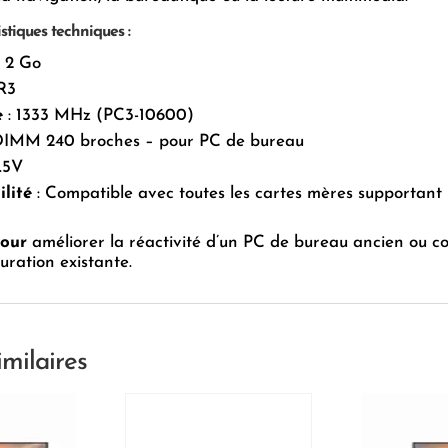
stiques techniques :
: 2 Go
R3
e
: 1333 MHz (PC3-10600)
DIMM 240 broches – pour PC de bureau
1.5V
lité
: Compatible avec toutes les cartes mères supportant
pour
améliorer la réactivité d’un PC de bureau ancien ou c
uration existante.
imilaires