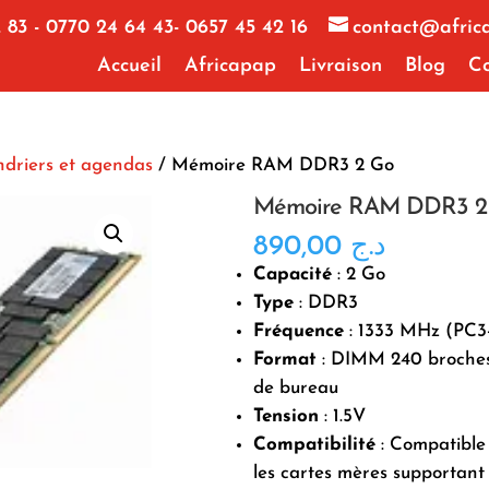
 83 - 0770 24 64 43- 0657 45 42 16
contact@afric
Accueil
Africapap
Livraison
Blog
Co
ndriers et agendas
/ Mémoire RAM DDR3 2 Go
Mémoire RAM DDR3 2
890,00
د.ج
Capacité
: 2 Go
Type
: DDR3
Fréquence
: 1333 MHz (PC3
Format
: DIMM 240 broches
de bureau
Tension
: 1.5V
Compatibilité
: Compatible
les cartes mères supportan