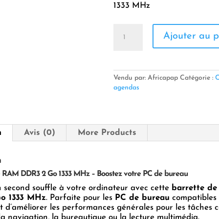
1333 MHz
quantité
Ajouter au p
de
Mémoire
RAM
DDR3
2
Vendu par: Africapap
Catégorie :
C
Go
agendas
n
Avis (0)
More Products
n
RAM DDR3 2 Go 1333 MHz – Boostez votre PC de bureau
second souffle à votre ordinateur avec cette
barrette d
o 1333 MHz
. Parfaite pour les
PC de bureau
compatibles
t d’améliorer les performances générales pour les tâches 
 la navigation, la bureautique ou la lecture multimédia.