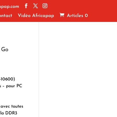
apap.com
ntact
Vidéo Africapap
Articles 0
 Go
-10600)
 – pour PC
 avec toutes
t la DDR3