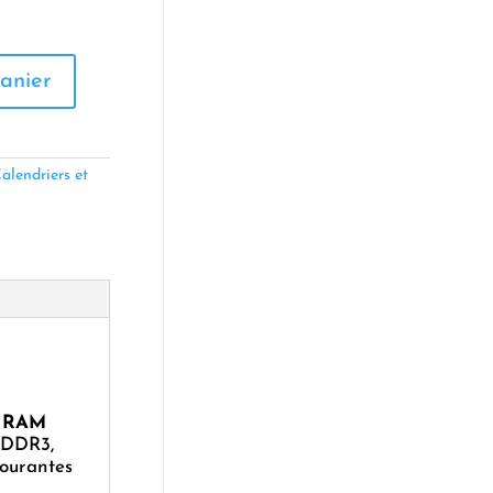
anier
alendriers et
e RAM
 DDR3,
courantes