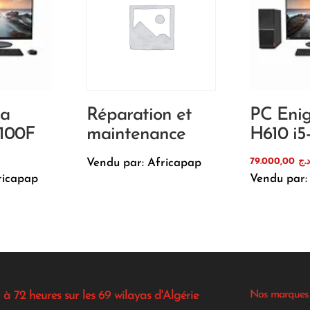
ma
Réparation et
PC Eni
2100F
maintenance
H610 i5
79.000,00
.ج
Vendu par: Africapap
ricapap
Vendu par:
 à 72 heures sur les 69 wilayas d'Algérie
Nos marques