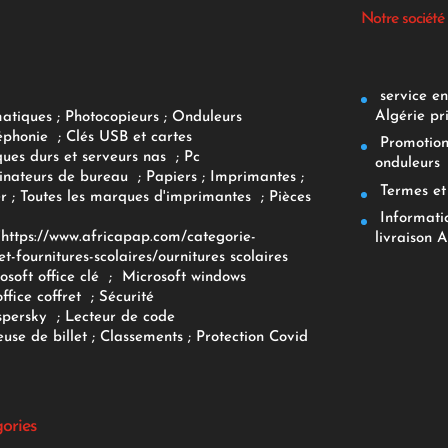
Notre société
service env
Algérie pr
matiques
;
Photocopieurs
;
Onduleurs
éphonie
;
Clés USB et cartes
Promotions
ques durs et serveurs nas
;
Pc
onduleurs
inateurs
de bureau
;
Papiers
; Imprimantes
;
Termes et 
r
;
Toutes les marques d'imprimantes
;
Pièces
Informatiq
F
https://www.africapap.com/categorie-
livraison A
et-fournitures-scolaires/
ournitures scolaires
osoft office clé
;
Microsoft windows
office coffret
;
Sécurité
spersky
;
Lecteur de code
use de billet
;
Classements
;
Protection Covid
gories