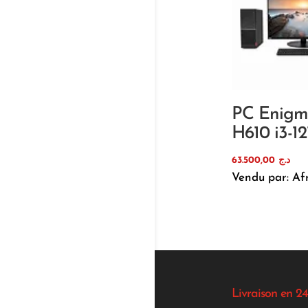
PC Enig
H610 i3-1
63.500,00
د.ج
Vendu par: Af
Livraison en 24