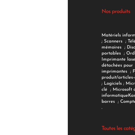
Nos produits
Matériels infor
;
Scanners
;
Tél
mémoires
;
Dis
portables
;
Ord
Imprimante lase
détachées pour
imprimantes
;
produit/articles-
;
Logiciels
; Micr
clé
;
Microsoft 
informatique
Ka
barres
;
Compte
.
Toutes les caté