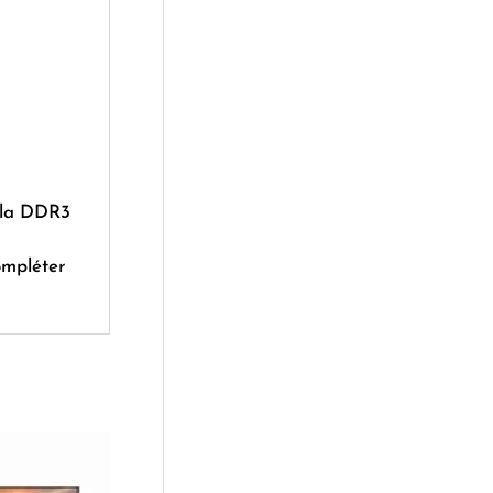
 la DDR3
ompléter