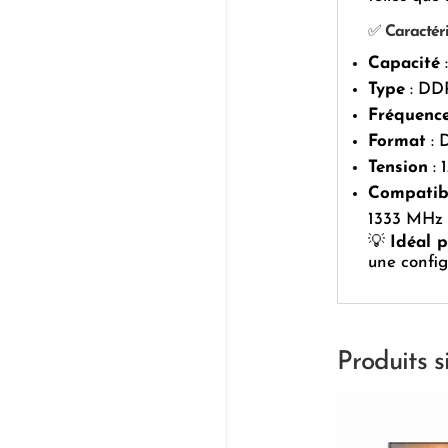
✅
Caractéri
Capacité
Type
: DD
Fréquenc
Format
: 
Tension
: 
Compatibi
1333 MHz
💡
Idéal 
une config
Produits s