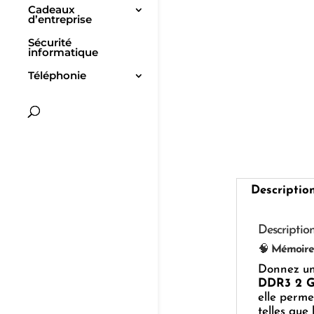
Cadeaux
d’entreprise
Sécurité
informatique
Téléphonie
Descriptio
Descriptio
🧠
Mémoire 
Donnez un 
DDR3 2 G
elle perme
telles que