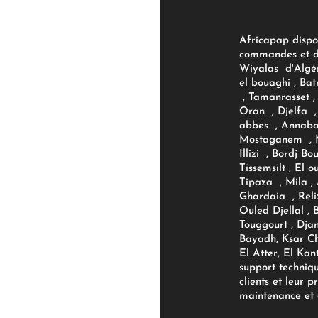
Africapap dispo
commandes et d'
Wiyalas d'Algér
el bouaghi , Bat
, Tamanrasset , 
Oran , Djelfa , 
abbes , Annaba
Mostaganem , M
Illizi , Bordj B
Tissemsilt , El 
Tipaza , Mila ,
Ghardaia , Reli
Ouled Djellal , 
Touggourt , Djan
Bayadh, Ksar Ch
El Atter, El Kan
support techniq
clients et leur p
maintenance et d