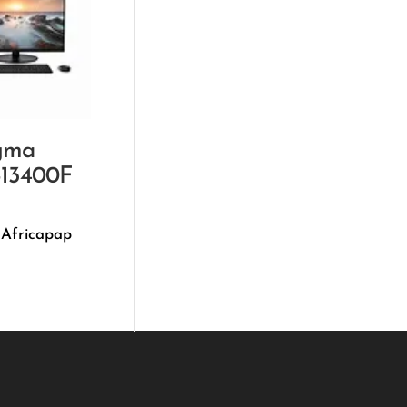
gma
-13400F
د
 Africapap