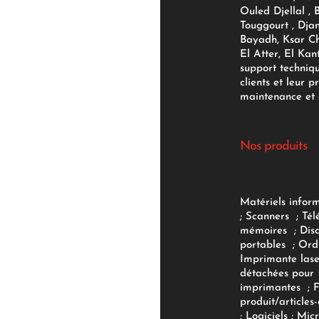
Ouled Djellal , 
Touggourt , Djan
Bayadh, Ksar Ch
El Atter, El Kan
support techniq
clients et leur p
maintenance et d
Nos produits
Matériels infor
;
Scanners
;
Tél
mémoires
;
Dis
portables
;
Ord
Imprimante lase
détachées pour
imprimantes
;
produit/articles-
;
Logiciels
; Micr