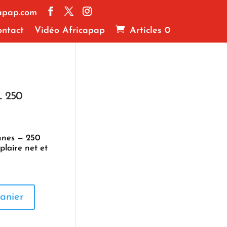
apap.com
ntact
Vidéo Africapap
Articles 0
 250
onnes — 250
plaire net et
anier