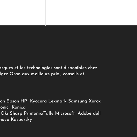
arques et les technologies sont disponibles chez
ger Oran aux meilleurs prix , conseils et
on
Epson
HP
Kyocera
Lexmark
Samsung
Xerox
onic
Konica
Oki
Sharp
Printonix/Tally
Microsoft
Adobe
dell
novo
Kaspersky