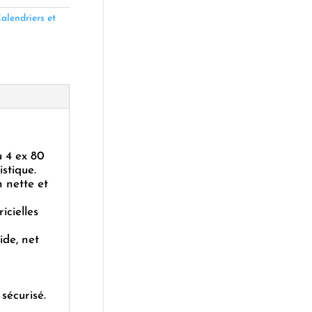
alendriers et
u 4 ex 80
istique.
 nette et
cielles
de, net
sécurisé.