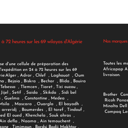
 à 72 heures sur les 69 wilayas d'Algérie
Nos marques
Toutes les m
se d'une cellule de préparation des
Africapap Al
expédition en 24 à 72 heures sur les 69
livraison.
ie:
Alger
, Adrar
, Chlef , Laghouat , Oum
na , Bejaia , Biskra , Bechar , Blida , Bouira
Tebessa , Tlemcen , Tiaret , Tizi ouzou ,
Jijel , Setif , Saida , Skikda , Sidi bel
Brother
Can
 , Guelma , Constantine , Medea ,
Ricoh
Panas
sila , Mascara , Ouargla , El bayadh ,
Minolta
Dell
ou arreridj , Boumerdes , El taref , Tindouf ,
Compaq
Le
oued El oued , Khenchela , Souk ahras ,
 Ain defla , Naama , Ain temouchent ,
zane , Timimoun , Bordsj Badji Mokhtar ,