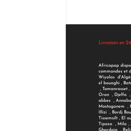
Livraison en 24
Africapap dispo
commandes et d'
Wiyalas d'Algér
el bouaghi , Bat
, Tamanrasset , 
Oran , Djelfa , 
abbes , Annaba
Mostaganem , M
Illizi , Bordj B
Tissemsilt , El 
Tipaza , Mila ,
Ghardaia , Reli