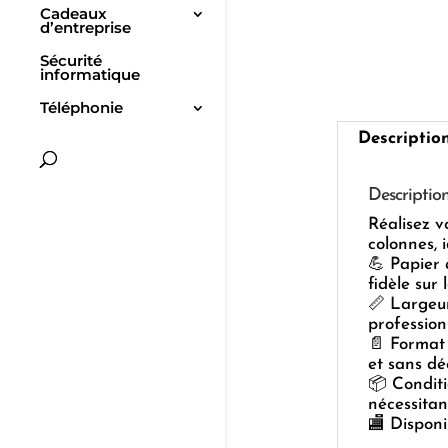
Cadeaux
d’entreprise
Sécurité
informatique
Téléphonie
Descriptio
Descriptio
Réalisez v
colonnes, 
💪 Papier 
fidèle sur
📏 Largeur
profession
📄 Format 
et sans dé
📦 Conditi
nécessitan
🏬 Disponi