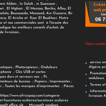
Beni Abbès , In Salah , in Guezzam ,
et , El Mghair , El Meniaa, Barika, Aflou, El
elala, Boussaada, Messaad, Ain Oussara, Bir
tara, El Aricha et Ksar El Boukhari. Notre
ue et nos commerciales sont à l'écoute des
rodigue les meilleurs conseils d'achat, de
e livraison...
Notre société
service env
Algérie pr
matiques
;
Photocopieurs
;
Onduleurs
éphonie
;
Clés USB et cartes
Promotions
ques durs et serveurs nas
;
Pc
onduleurs
inateurs
de bureau
;
Papiers
; Imprimantes
;
Termes et 
r
;
Toutes les marques d'imprimantes
;
Pièces
Informatiq
F
https://www.africapap.com/categorie-
livraison A
et-fournitures-scolaires/
ournitures scolaires
osoft office clé
;
Microsoft windows