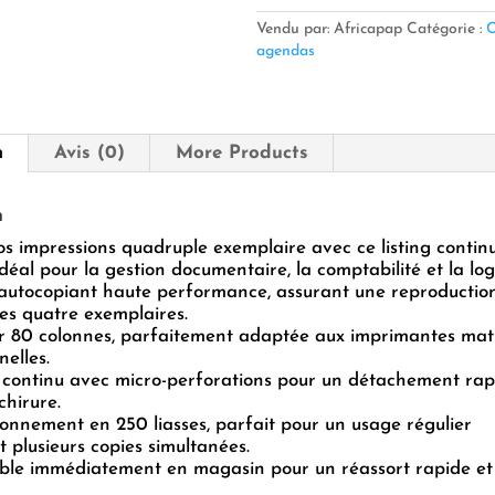
80
COL
Vendu par: Africapap
Catégorie :
C
250
agendas
liasses
n
Avis (0)
More Products
n
os impressions quadruple exemplaire avec ce listing contin
idéal pour la gestion documentaire, la comptabilité et la log
autocopiant haute performance, assurant une reproduction
 les quatre exemplaires.
 80 colonnes, parfaitement adaptée aux imprimantes matri
nelles.
continu avec micro-perforations pour un détachement rapi
chirure.
onnement en 250 liasses, parfait pour un usage régulier
t plusieurs copies simultanées.
ble immédiatement en magasin pour un réassort rapide et 