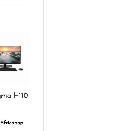
gma H110
 Africapap