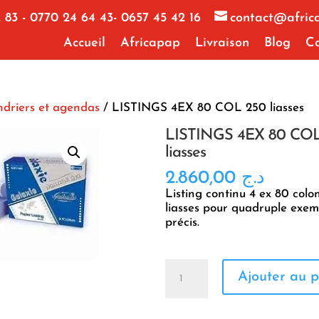
 83 - 0770 24 64 43- 0657 45 42 16
contact@afric
Accueil
Africapap
Livraison
Blog
Co
ndriers et agendas
/ LISTINGS 4EX 80 COL 250 liasses
LISTINGS 4EX 80 COL
liasses
2.860,00
د.ج
Listing continu 4 ex 80 col
liasses pour quadruple exem
précis.
quantité
Ajouter au p
de
LISTINGS
4EX