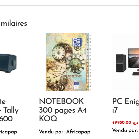
imilaires
te
NOTEBOOK
PC Eni
 Tally
300 pages A4
i7
600
KOQ
49.950,00
د.ج
Vendu par:
ricapap
Vendu par: Africapap