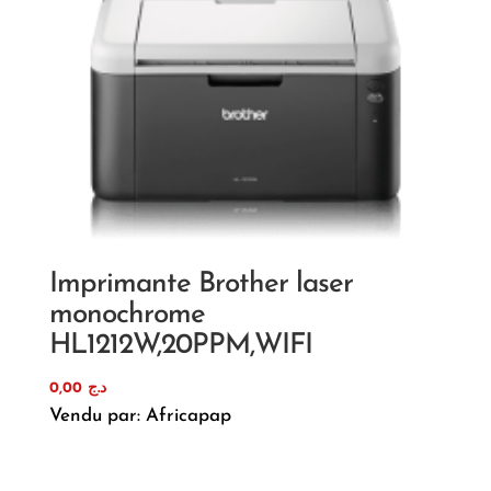
Imprimante Brother laser
monochrome
HL1212W,20PPM,WIFI
0,00
د.ج
Vendu par: Africapap