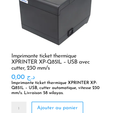
Imprimante ticket thermique
XPRINTER XP-Q851L – USB avec
cutter, 230 mm/s
0,00
د.ج
Imprimante ticket thermique XPRINTER XP-
Q851L – USB, cutter automatique, vitesse 230
mm/s. Livraison 58 wilayas.
quantité
Ajouter au panier
de