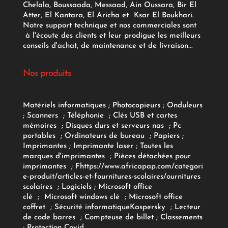
Chelala, Boussaada, Messaad, Ain Oussara, Bir El
Atter, El Kantara, El Aricha et Ksar El Boukhari.
Notre support technique et nos commerciales sont
à l'écoute des clients et leur prodigue les meilleurs
conseils d'achat, de maintenance et de livraison...
Nos produits
Matériels informatiques
;
Photocopieurs
;
Onduleurs
;
Scanners
;
Téléphonie
;
Clés USB et cartes
mémoires
;
Disques durs et serveurs nas
;
Pc
portables
;
Ordinateurs
de bureau
;
Papiers
;
Imprimantes
;
Imprimante laser
;
Toutes les
marques d'imprimantes
;
Pièces détachées pour
imprimantes
;
F
https://www.africapap.com/categori
e-produit/articles-et-fournitures-scolaires/
ournitures
scolaires
;
Logiciels
; Microsoft office
clé
;
Microsoft windows clé
;
Microsoft office
coffret
;
Sécurité informatique
Kaspersky
;
Lecteur
de code barres
;
Compteuse de billet
;
Classements
;
Protection Covid
.