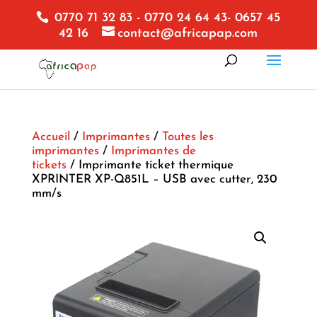
0770 71 32 83 - 0770 24 64 43- 0657 45
42 16
contact@africapap.com
Accueil
/
Imprimantes
/
Toutes les
imprimantes
/
Imprimantes de
tickets
/ Imprimante ticket thermique
XPRINTER XP-Q851L – USB avec cutter, 230
mm/s