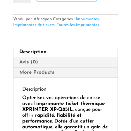
Imprimante
ticket
thermique
XPRINTER
Vendu par: Africapap
Catégories :
Imprimantes
,
XP-
Imprimantes de tickets
,
Toutes les imprimantes
Q851L
–
USB
avec
Description
cutter,
230
Avis (0)
mm/s
More Products
Description
Optimisez vos opérations de caisse
avec l’
imprimante ticket thermique
XPRINTER XP-Q851L
, conçue pour
offrir
rapidité, fiabilité et
performance
. Dotée d’un
cutter
automatique
, elle garantit un gain de