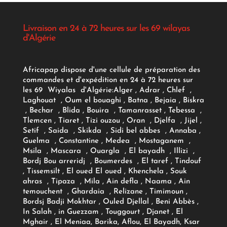
Livraison en 24 à 72 heures sur les 69 wilayas
d'Algérie
Africapap dispose d'une cellule de préparation des
commandes et d'expédition en 24 à 72 heures sur
les 69 Wiyalas d'Algérie:
Alger
, Adrar
, Chlef ,
Laghouat , Oum el bouaghi , Batna , Bejaia , Biskra
, Bechar , Blida , Bouira , Tamanrasset , Tebessa ,
Tlemcen , Tiaret , Tizi ouzou , Oran , Djelfa , Jijel ,
Setif , Saida , Skikda , Sidi bel abbes , Annaba ,
Guelma , Constantine , Medea , Mostaganem ,
Msila , Mascara , Ouargla , El bayadh , Illizi ,
Bordj Bou arreridj , Boumerdes , El taref , Tindouf
, Tissemsilt , El oued El oued , Khenchela , Souk
ahras , Tipaza , Mila , Ain defla , Naama , Ain
temouchent , Ghardaia , Relizane , Timimoun ,
Bordsj Badji Mokhtar , Ouled Djellal , Beni Abbès ,
In Salah , in Guezzam , Touggourt , Djanet , El
Mghair , El Meniaa, Barika, Aflou, El Bayadh, Ksar