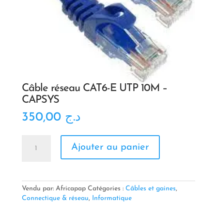
Câble réseau CAT6-E UTP 10M –
CAPSYS
350,00
د.ج
quantité
Ajouter au panier
de
Câble
réseau
CAT6-
E
Vendu par: Africapap
Catégories :
Câbles et gaines
,
UTP
Connectique & réseau
,
Informatique
10M
-