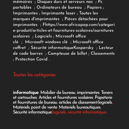
mémoires
;
Disques durs et serveurs nas
;
Pc
portables
;
Ordinateurs
de bureau
;
Papiers
;
Imprimantes
;
Imprimante laser
;
Toutes les
marques d'imprimantes
;
Pièces détachées pour
imprimantes
;
F
https://www.africapap.com/categori
e-produit/articles-et-fournitures-scolaires/
ournitures
scolaires
;
Logiciels
; Microsoft office
clé
;
Microsoft windows clé
;
Microsoft office
coffret
;
Sécurité informatique
Kaspersky
;
Lecteur
de code barres
;
Compteuse de billet
;
Classements
;
Protection Covid
.
Toutes les catégories
informatique
,
Mobilier de bureau
,
imprimantes
,
Toners
et cartouches
,
Articles et fournitures scolaires
,
Papeterie
et fournitures de bureau
,
articles de classement
,
logiciels
,
Matériels point de vente
,
Materiels bureautiques
,
Sécurité informatique
,logiciels, sécurité informatique...