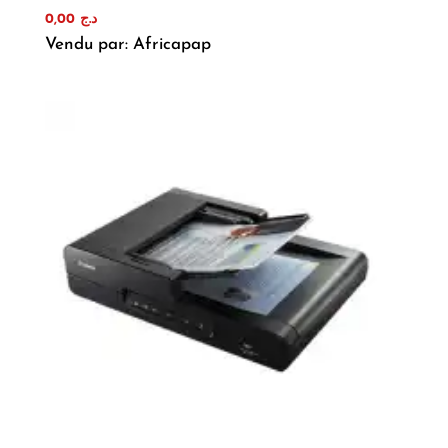
0,00
د.ج
Vendu par: Africapap