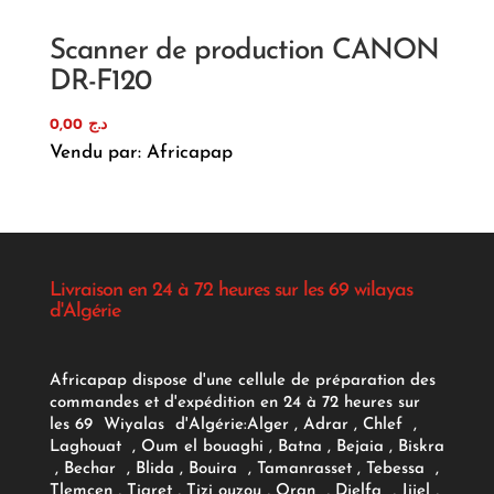
Scanner de production CANON
DR-F120
0,00
د.ج
Vendu par: Africapap
Livraison en 24 à 72 heures sur les 69 wilayas
d'Algérie
Africapap dispose d'une cellule de préparation des
commandes et d'expédition en 24 à 72 heures sur
les 69 Wiyalas d'Algérie:
Alger
, Adrar
, Chlef ,
Laghouat , Oum el bouaghi , Batna , Bejaia , Biskra
, Bechar , Blida , Bouira , Tamanrasset , Tebessa ,
Tlemcen , Tiaret , Tizi ouzou , Oran , Djelfa , Jijel ,