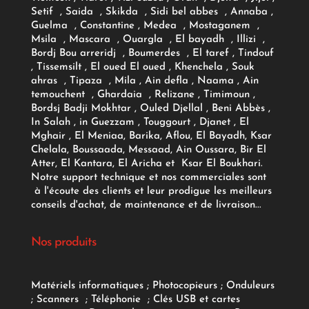
Setif , Saida , Skikda , Sidi bel abbes , Annaba ,
Guelma , Constantine , Medea , Mostaganem ,
Msila , Mascara , Ouargla , El bayadh , Illizi ,
Bordj Bou arreridj , Boumerdes , El taref , Tindouf
, Tissemsilt , El oued El oued , Khenchela , Souk
ahras , Tipaza , Mila , Ain defla , Naama , Ain
temouchent , Ghardaia , Relizane , Timimoun ,
Bordsj Badji Mokhtar , Ouled Djellal , Beni Abbès ,
In Salah , in Guezzam , Touggourt , Djanet , El
Mghair , El Meniaa, Barika, Aflou, El Bayadh, Ksar
Chelala, Boussaada, Messaad, Ain Oussara, Bir El
Atter, El Kantara, El Aricha et Ksar El Boukhari.
Notre support technique et nos commerciales sont
à l'écoute des clients et leur prodigue les meilleurs
conseils d'achat, de maintenance et de livraison...
Nos produits
Matériels informatiques
;
Photocopieurs
;
Onduleurs
;
Scanners
;
Téléphonie
;
Clés USB et cartes