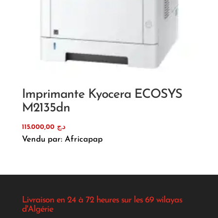
Imprimante Kyocera ECOSYS
M2135dn
115.000,00
د.ج
Vendu par: Africapap
Livraison en 24 à 72 heures sur les 69 wilayas
d'Algérie