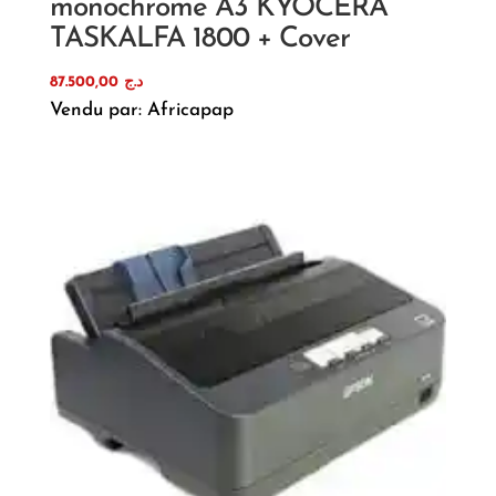
monochrome A3 KYOCERA
TASKALFA 1800 + Cover
87.500,00
د.ج
Vendu par: Africapap