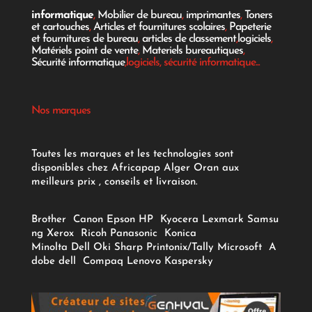
informatique
,
Mobilier de bureau
,
imprimantes
,
Toners
et cartouches
,
Articles et fournitures scolaires
,
Papeterie
et fournitures de bureau
,
articles de classement
,
logiciels
,
Matériels point de vente
,
Materiels bureautiques
,
Sécurité informatique
,logiciels, sécurité informatique...
Nos marques
Toutes les marques et les technologies sont
disponibles chez Africapap Alger Oran aux
meilleurs prix , conseils et livraison.
Brother
Canon
Epson
HP
Kyocera
Lexmark
Samsu
ng
Xerox
Ricoh
Panasonic
Konica
Minolta
Dell
Oki
Sharp
Printonix/Tally
Microsoft
A
dobe
dell
Compaq
Lenovo
Kaspersky