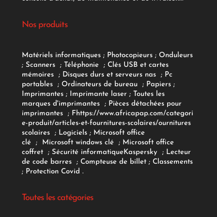
Nos produits
Matériels informatiques
;
Photocopieurs
;
Onduleurs
;
Scanners
;
Téléphonie
;
Clés USB et cartes
mémoires
;
Disques durs et serveurs nas
;
Pc
portables
;
Ordinateurs
de bureau
;
Papiers
;
Imprimantes
;
Imprimante laser
;
Toutes les
marques d'imprimantes
;
Pièces détachées pour
imprimantes
;
F
https://www.africapap.com/categori
e-produit/articles-et-fournitures-scolaires/
ournitures
scolaires
;
Logiciels
; Microsoft office
clé
;
Microsoft windows clé
;
Microsoft office
coffret
;
Sécurité informatique
Kaspersky
;
Lecteur
de code barres
;
Compteuse de billet
;
Classements
;
Protection Covid
.
Toutes les catégories