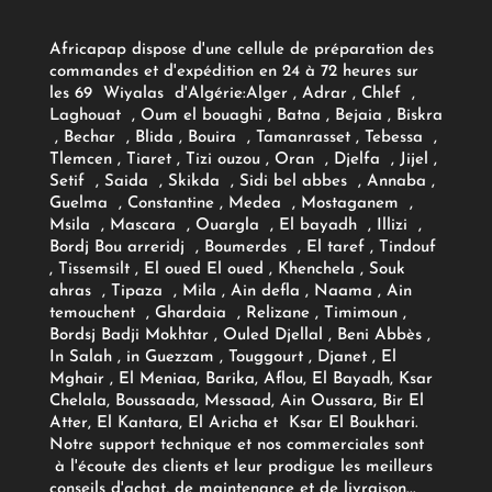
Africapap dispose d'une cellule de préparation des
commandes et d'expédition en 24 à 72 heures sur
les 69 Wiyalas d'Algérie:
Alger
, Adrar
, Chlef ,
Laghouat , Oum el bouaghi , Batna , Bejaia , Biskra
, Bechar , Blida , Bouira , Tamanrasset , Tebessa ,
Tlemcen , Tiaret , Tizi ouzou , Oran , Djelfa , Jijel ,
Setif , Saida , Skikda , Sidi bel abbes , Annaba ,
Guelma , Constantine , Medea , Mostaganem ,
Msila , Mascara , Ouargla , El bayadh , Illizi ,
Bordj Bou arreridj , Boumerdes , El taref , Tindouf
, Tissemsilt , El oued El oued , Khenchela , Souk
ahras , Tipaza , Mila , Ain defla , Naama , Ain
temouchent , Ghardaia , Relizane , Timimoun ,
Bordsj Badji Mokhtar , Ouled Djellal , Beni Abbès ,
In Salah , in Guezzam , Touggourt , Djanet , El
Mghair , El Meniaa, Barika, Aflou, El Bayadh, Ksar
Chelala, Boussaada, Messaad, Ain Oussara, Bir El
Atter, El Kantara, El Aricha et Ksar El Boukhari.
Notre support technique et nos commerciales sont
à l'écoute des clients et leur prodigue les meilleurs
conseils d'achat, de maintenance et de livraison...