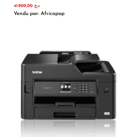
41.900,00
د.ج
Vendu par: Africapap