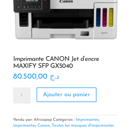
Imprimante CANON Jet d’encre
MAXIFY SFP GX5040
80.500,00
د.ج
quantité
Ajouter au panier
de
Imprimante
CANON
Jet
d'encre
Vendu par: Africapap
Catégories :
Imprimantes
,
MAXIFY
Imprimantes Canon
,
Toutes les marques d'imprimantes
SFP