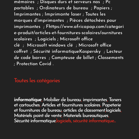
mémoires
;
Disques durs et serveurs nas
;
Pc
portables
;
Ordinateurs
de bureau
;
Papiers
;
Imprimantes
;
Imprimante laser
;
Toutes les
marques d'imprimantes
;
Pièces détachées pour
imprimantes
;
F
https://www.africapap.com/categori
e-produit/articles-et-fournitures-scolaires/
ournitures
scolaires
;
Logiciels
; Microsoft office
clé
;
Microsoft windows clé
;
Microsoft office
coffret
;
Sécurité informatique
Kaspersky
;
Lecteur
de code barres
;
Compteuse de billet
;
Classements
;
Protection Covid
.
Toutes les catégories
informatique
,
Mobilier de bureau
,
imprimantes
,
Toners
et cartouches
,
Articles et fournitures scolaires
,
Papeterie
et fournitures de bureau
,
articles de classement
,
logiciels
,
Matériels point de vente
,
Materiels bureautiques
,
Sécurité informatique
,logiciels, sécurité informatique...