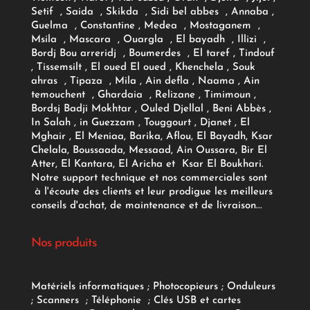
Setif , Saida , Skikda , Sidi bel abbes , Annaba ,
Guelma , Constantine , Medea , Mostaganem ,
Msila , Mascara , Ouargla , El bayadh , Illizi ,
Bordj Bou arreridj , Boumerdes , El taref , Tindouf
, Tissemsilt , El oued El oued , Khenchela , Souk
ahras , Tipaza , Mila , Ain defla , Naama , Ain
temouchent , Ghardaia , Relizane , Timimoun ,
Bordsj Badji Mokhtar , Ouled Djellal , Beni Abbès ,
In Salah , in Guezzam , Touggourt , Djanet , El
Mghair , El Meniaa, Barika, Aflou, El Bayadh, Ksar
Chelala, Boussaada, Messaad, Ain Oussara, Bir El
Atter, El Kantara, El Aricha et Ksar El Boukhari.
Notre support technique et nos commerciales sont
à l'écoute des clients et leur prodigue les meilleurs
conseils d'achat, de maintenance et de livraison...
Nos produits
Matériels informatiques
;
Photocopieurs
;
Onduleurs
;
Scanners
;
Téléphonie
;
Clés USB et cartes