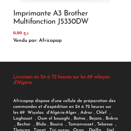
Imprimante A3 Brother
Multifonction J5330DW
0,00
د.ج
Vendu par: Africapap
Livraison en 24 à 72 heures sur les 69 wilayas
d'Algérie
Africapap dispose d'une cellule de préparation des
commandes et d'expédition en 24 à 72 heures sur
les 69 Wiyalas d'Algérie:
Alger
, Adrar
, Chlef ,
Laghouat , Oum el bouaghi , Batna , Bejaia , Biskra
, Bechar , Blida , Bouira , Tamanrasset , Tebessa ,
Tlemcen , Tiaret , Tizi ouzou , Oran , Djelfa , Jijel ,