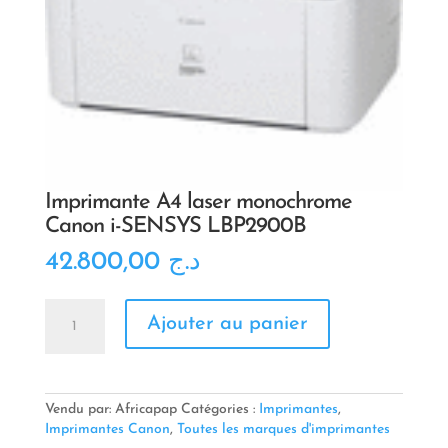
Imprimante A4 laser monochrome
Canon i-SENSYS LBP2900B
42.800,00
د.ج
quantité
Ajouter au panier
de
Imprimante
A4
laser
monochrome
Vendu par: Africapap
Catégories :
Imprimantes
,
Canon
Imprimantes Canon
,
Toutes les marques d'imprimantes
i-