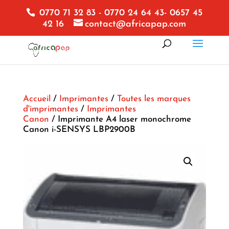
0770 71 32 83 - 0770 24 64 43- 0657 45
42 16
contact@africapap.com
Accueil
/
Imprimantes
/
Toutes les marques
d'imprimantes
/
Imprimantes
Canon
/ Imprimante A4 laser monochrome
Canon i-SENSYS LBP2900B