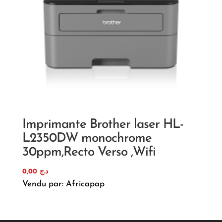
Imprimante Brother laser HL-
L2350DW monochrome
30ppm,Recto Verso ,Wifi
0,00
د.ج
Vendu par: Africapap