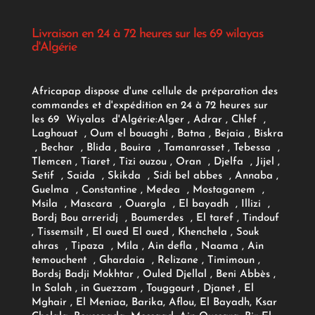
Livraison en 24 à 72 heures sur les 69 wilayas
d'Algérie
Africapap dispose d'une cellule de préparation des
commandes et d'expédition en 24 à 72 heures sur
les 69 Wiyalas d'Algérie:
Alger
, Adrar
, Chlef ,
Laghouat , Oum el bouaghi , Batna , Bejaia , Biskra
, Bechar , Blida , Bouira , Tamanrasset , Tebessa ,
Tlemcen , Tiaret , Tizi ouzou , Oran , Djelfa , Jijel ,
Setif , Saida , Skikda , Sidi bel abbes , Annaba ,
Guelma , Constantine , Medea , Mostaganem ,
Msila , Mascara , Ouargla , El bayadh , Illizi ,
Bordj Bou arreridj , Boumerdes , El taref , Tindouf
, Tissemsilt , El oued El oued , Khenchela , Souk
ahras , Tipaza , Mila , Ain defla , Naama , Ain
temouchent , Ghardaia , Relizane , Timimoun ,
Bordsj Badji Mokhtar , Ouled Djellal , Beni Abbès ,
In Salah , in Guezzam , Touggourt , Djanet , El
Mghair , El Meniaa, Barika, Aflou, El Bayadh, Ksar