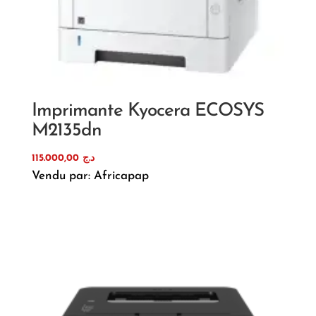
Imprimante Kyocera ECOSYS
M2135dn
115.000,00
د.ج
Vendu par: Africapap