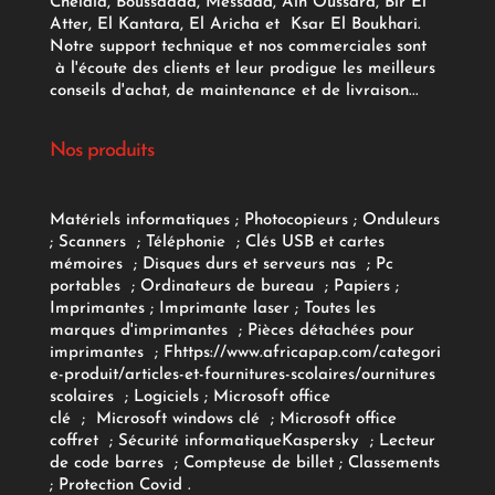
Chelala, Boussaada, Messaad, Ain Oussara, Bir El
Atter, El Kantara, El Aricha et Ksar El Boukhari.
Notre support technique et nos commerciales sont
à l'écoute des clients et leur prodigue les meilleurs
conseils d'achat, de maintenance et de livraison...
Nos produits
Matériels informatiques
;
Photocopieurs
;
Onduleurs
;
Scanners
;
Téléphonie
;
Clés USB et cartes
mémoires
;
Disques durs et serveurs nas
;
Pc
portables
;
Ordinateurs
de bureau
;
Papiers
;
Imprimantes
;
Imprimante laser
;
Toutes les
marques d'imprimantes
;
Pièces détachées pour
imprimantes
;
F
https://www.africapap.com/categori
e-produit/articles-et-fournitures-scolaires/
ournitures
scolaires
;
Logiciels
; Microsoft office
clé
;
Microsoft windows clé
;
Microsoft office
coffret
;
Sécurité informatique
Kaspersky
;
Lecteur
de code barres
;
Compteuse de billet
;
Classements
;
Protection Covid
.