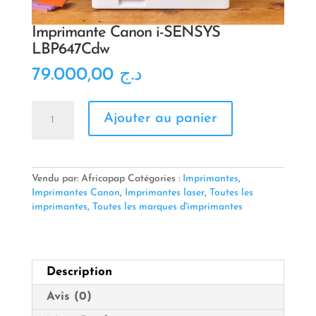
Imprimante Canon i-SENSYS
LBP647Cdw
79.000,00
د.ج
quantité
Ajouter au panier
de
Imprimante
Canon
i-
SENSYS
Vendu par: Africapap
Catégories :
Imprimantes
,
LBP647Cdw
Imprimantes Canon
,
Imprimantes laser
,
Toutes les
imprimantes
,
Toutes les marques d'imprimantes
Description
Avis (0)