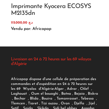
Imprimante Kyocera ECOSYS
M2135dn
115.000,00
د.ج
Vendu par: Africapap
Livraison en 24 à 72 heures sur les 69 wilayas
d'Algérie
Africapap dispose d'une cellule de préparation des
commandes et d'expédition en 24 à 72 heures sur
les 69 Wiyalas d'Algérie:
Alger
, Adrar
, Chlef ,
Laghouat , Oum el bouaghi , Batna , Bejaia , Biskra
, Bechar , Blida , Bouira , Tamanrasset , Tebessa ,
Tlemcen , Tiaret , Tizi ouzou , Oran , Djelfa , Jijel ,
Setif , Saida , Skikda , Sidi bel abbes , Annaba ,