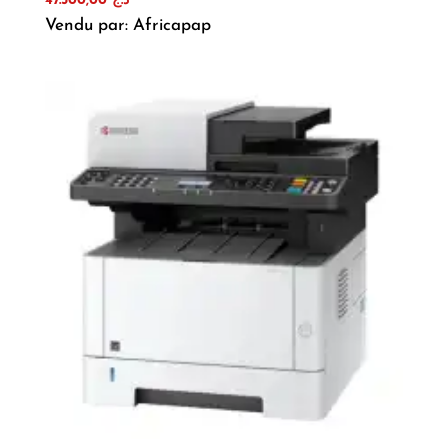
47.500,00
د.ج
Vendu par: Africapap