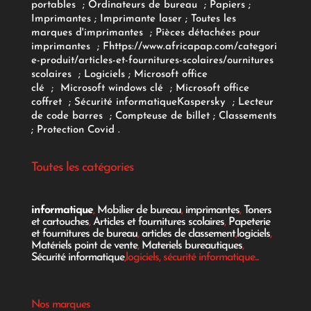
portables
;
Ordinateurs
de bureau
;
Papiers
;
Imprimantes
;
Imprimante laser
;
Toutes les
marques d'imprimantes
;
Pièces détachées pour
imprimantes
;
F
https://www.africapap.com/categori
e-produit/articles-et-fournitures-scolaires/
ournitures
scolaires
;
Logiciels
; Microsoft office
clé
;
Microsoft windows clé
;
Microsoft office
coffret
;
Sécurité informatique
Kaspersky
;
Lecteur
de code barres
;
Compteuse de billet
;
Classements
;
Protection Covid
.
Toutes les catégories
informatique
,
Mobilier de bureau
,
imprimantes
,
Toners
et cartouches
,
Articles et fournitures scolaires
,
Papeterie
et fournitures de bureau
,
articles de classement
,
logiciels
,
Matériels point de vente
,
Materiels bureautiques
,
Sécurité informatique
,logiciels, sécurité informatique...
Nos marques