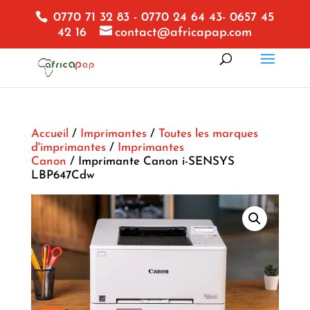
0770 71 32 83 - 0770 24 64 43- 0657 45
42 16
contact@africapap.com
Accueil
/
Imprimantes
/
Toutes les marques
d'imprimantes
/
Imprimantes
Canon
/ Imprimante Canon i-SENSYS
LBP647Cdw