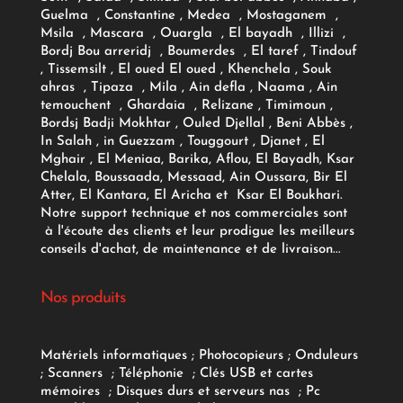
Guelma , Constantine , Medea , Mostaganem ,
Msila , Mascara , Ouargla , El bayadh , Illizi ,
Bordj Bou arreridj , Boumerdes , El taref , Tindouf
, Tissemsilt , El oued El oued , Khenchela , Souk
ahras , Tipaza , Mila , Ain defla , Naama , Ain
temouchent , Ghardaia , Relizane , Timimoun ,
Bordsj Badji Mokhtar , Ouled Djellal , Beni Abbès ,
In Salah , in Guezzam , Touggourt , Djanet , El
Mghair , El Meniaa, Barika, Aflou, El Bayadh, Ksar
Chelala, Boussaada, Messaad, Ain Oussara, Bir El
Atter, El Kantara, El Aricha et Ksar El Boukhari.
Notre support technique et nos commerciales sont
à l'écoute des clients et leur prodigue les meilleurs
conseils d'achat, de maintenance et de livraison...
Nos produits
Matériels informatiques
;
Photocopieurs
;
Onduleurs
;
Scanners
;
Téléphonie
;
Clés USB et cartes
mémoires
;
Disques durs et serveurs nas
;
Pc