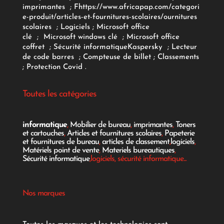
imprimantes
;
F
https://www.africapap.com/categori
e-produit/articles-et-fournitures-scolaires/
ournitures
scolaires
;
Logiciels
; Microsoft office
clé
;
Microsoft windows clé
;
Microsoft office
coffret
;
Sécurité informatique
Kaspersky
;
Lecteur
de code barres
;
Compteuse de billet
;
Classements
;
Protection Covid
.
Toutes les catégories
informatique
,
Mobilier de bureau
,
imprimantes
,
Toners
et cartouches
,
Articles et fournitures scolaires
,
Papeterie
et fournitures de bureau
,
articles de classement
,
logiciels
,
Matériels point de vente
,
Materiels bureautiques
,
Sécurité informatique
,logiciels, sécurité informatique...
Nos marques