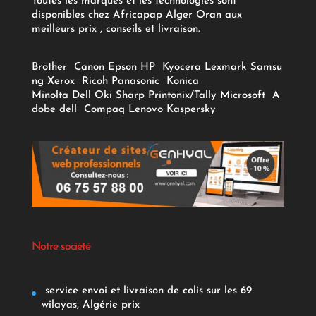
Toutes les marques et les technologies sont
disponibles chez Africapap Alger Oran aux
meilleurs prix , conseils et livraison.
Brother
Canon
Epson
HP
Kyocera
Lexmark
Samsu
ng
Xerox
Ricoh
Panasonic
Konica
Minolta
Dell
Oki
Sharp
Printonix/Tally
Microsoft
A
dobe
dell
Compaq
Lenovo
Kaspersky
Notre société
service envoi et livraison de colis sur les 69
wilayas, Algérie prix