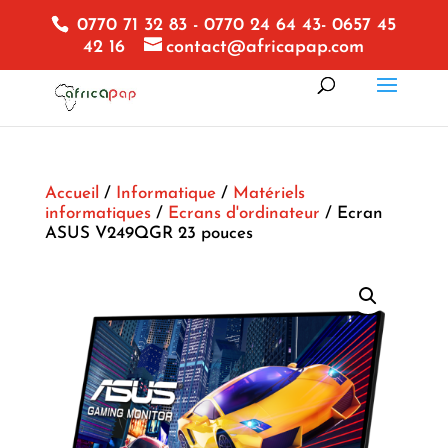
0770 71 32 83 - 0770 24 64 43- 0657 45
42 16
contact@africapap.com
Accueil
/
Informatique
/
Matériels
informatiques
/
Ecrans d'ordinateur
/ Ecran
ASUS V249QGR 23 pouces