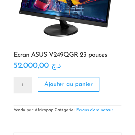
Ecran ASUS V249QGR 23 pouces
52.000,00
د.ج
quantité
Ajouter au panier
de
Ecran
ASUS
V249QGR
23
Vendu par: Africapap
Catégorie :
Ecrans d'ordinateur
pouces