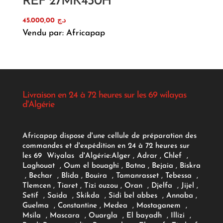
REF 27MK430H
45.000,00
د.ج
Vendu par: Africapap
Livraison en 24 à 72 heures sur les 69 wilayas
d'Algérie
Africapap dispose d'une cellule de préparation des
commandes et d'expédition en 24 à 72 heures sur
les 69 Wiyalas d'Algérie:
Alger
, Adrar
, Chlef ,
Laghouat , Oum el bouaghi , Batna , Bejaia , Biskra
, Bechar , Blida , Bouira , Tamanrasset , Tebessa ,
Tlemcen , Tiaret , Tizi ouzou , Oran , Djelfa , Jijel ,
Setif , Saida , Skikda , Sidi bel abbes , Annaba ,
Guelma , Constantine , Medea , Mostaganem ,
Msila , Mascara , Ouargla , El bayadh , Illizi ,