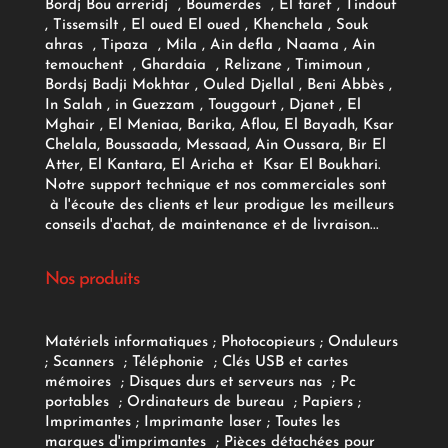
Bordj Bou arreridj , Boumerdes , El taref , Tindouf
, Tissemsilt , El oued El oued , Khenchela , Souk
ahras , Tipaza , Mila , Ain defla , Naama , Ain
temouchent , Ghardaia , Relizane , Timimoun ,
Bordsj Badji Mokhtar , Ouled Djellal , Beni Abbès ,
In Salah , in Guezzam , Touggourt , Djanet , El
Mghair , El Meniaa, Barika, Aflou, El Bayadh, Ksar
Chelala, Boussaada, Messaad, Ain Oussara, Bir El
Atter, El Kantara, El Aricha et Ksar El Boukhari.
Notre support technique et nos commerciales sont
à l'écoute des clients et leur prodigue les meilleurs
conseils d'achat, de maintenance et de livraison...
Nos produits
Matériels informatiques
;
Photocopieurs
;
Onduleurs
;
Scanners
;
Téléphonie
;
Clés USB et cartes
mémoires
;
Disques durs et serveurs nas
;
Pc
portables
;
Ordinateurs
de bureau
;
Papiers
;
Imprimantes
;
Imprimante laser
;
Toutes les
marques d'imprimantes
;
Pièces détachées pour