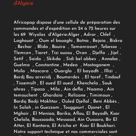
d'Algérie
Africapap dispose d'une cellule de préparation des
commandes et d'expédition en 24 à 72 heures sur
les 69 Wiyalas d'Algérie:
Alger
, Adrar
, Chlef ,
Laghouat , Oum el bouaghi , Batna , Bejaia , Biskra
, Bechar , Blida , Bouira , Tamanrasset , Tebessa ,
Tlemcen , Tiaret , Tizi ouzou , Oran , Djelfa , Jijel ,
Setif , Saida , Skikda , Sidi bel abbes , Annaba ,
Guelma , Constantine , Medea , Mostaganem ,
Msila , Mascara , Ouargla , El bayadh , Illizi ,
Bordj Bou arreridj , Boumerdes , El taref , Tindouf
, Tissemsilt , El oued El oued , Khenchela , Souk
ahras , Tipaza , Mila , Ain defla , Naama , Ain
temouchent , Ghardaia , Relizane , Timimoun ,
Bordsj Badji Mokhtar , Ouled Djellal , Beni Abbès ,
In Salah , in Guezzam , Touggourt , Djanet , El
Mghair , El Meniaa, Barika, Aflou, El Bayadh, Ksar
Chelala, Boussaada, Messaad, Ain Oussara, Bir El
Atter, El Kantara, El Aricha et Ksar El Boukhari.
Notre support technique et nos commerciales sont