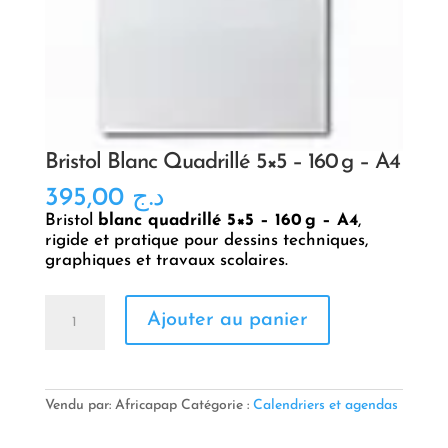
Bristol Blanc Quadrillé 5×5 – 160 g – A4
395,00
د.ج
Bristol
blanc quadrillé 5×5 – 160 g – A4
,
rigide et pratique pour dessins techniques,
graphiques et travaux scolaires.
quantité
Ajouter au panier
de
Bristol
Blanc
Quadrillé
5x5
Vendu par: Africapap
Catégorie :
Calendriers et agendas
–
160 g