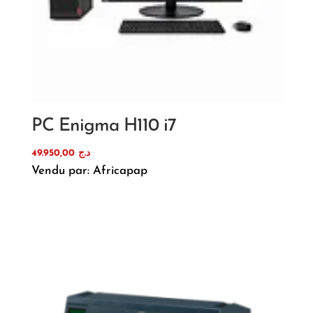
PC Enigma H110 i7
49.950,00
د.ج
Vendu par: Africapap