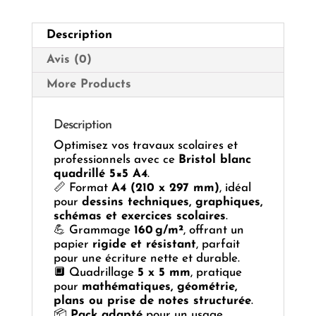
–
A4
Description
Avis (0)
More Products
Description
Optimisez vos travaux scolaires et
professionnels avec ce
Bristol blanc
quadrillé 5×5 A4
.
📏 Format
A4 (210 x 297 mm)
, idéal
pour
dessins techniques, graphiques,
schémas et exercices scolaires
.
💪 Grammage
160 g/m²
, offrant un
papier
rigide et résistant
, parfait
pour une écriture nette et durable.
🔲 Quadrillage
5 x 5 mm
, pratique
pour
mathématiques, géométrie,
plans ou prise de notes structurée
.
📦
Pack adapté
pour un usage