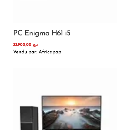
PC Enigma H61 i5
33.900,00
د.ج
Vendu par: Africapap