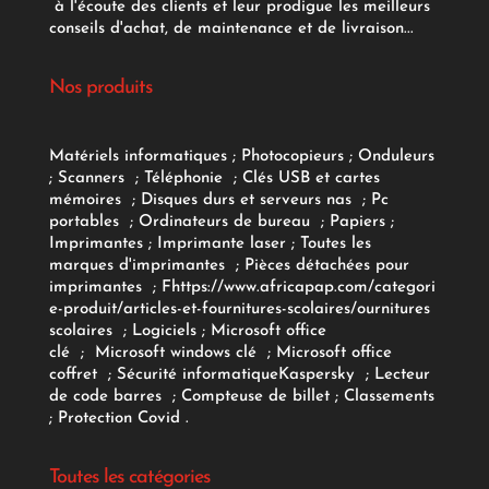
à l'écoute des clients et leur prodigue les meilleurs
conseils d'achat, de maintenance et de livraison...
Nos produits
Matériels informatiques
;
Photocopieurs
;
Onduleurs
;
Scanners
;
Téléphonie
;
Clés USB et cartes
mémoires
;
Disques durs et serveurs nas
;
Pc
portables
;
Ordinateurs
de bureau
;
Papiers
;
Imprimantes
;
Imprimante laser
;
Toutes les
marques d'imprimantes
;
Pièces détachées pour
imprimantes
;
F
https://www.africapap.com/categori
e-produit/articles-et-fournitures-scolaires/
ournitures
scolaires
;
Logiciels
; Microsoft office
clé
;
Microsoft windows clé
;
Microsoft office
coffret
;
Sécurité informatique
Kaspersky
;
Lecteur
de code barres
;
Compteuse de billet
;
Classements
;
Protection Covid
.
Toutes les catégories