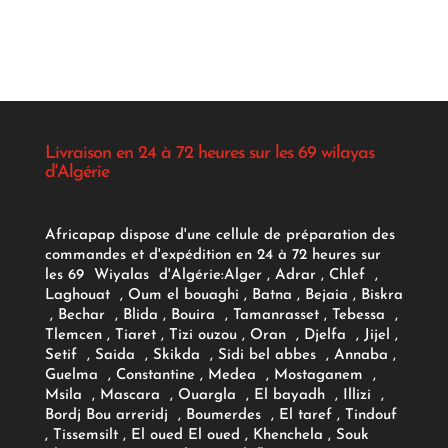
Livraison en 24 à 72 heures sur les 69 wilayas
d'Algérie
Africapap dispose d'une cellule de préparation des
commandes et d'expédition en 24 à 72 heures sur
les 69 Wiyalas d'Algérie:
Alger
, Adrar
, Chlef ,
Laghouat , Oum el bouaghi , Batna , Bejaia , Biskra
, Bechar , Blida , Bouira , Tamanrasset , Tebessa ,
Tlemcen , Tiaret , Tizi ouzou , Oran , Djelfa , Jijel ,
Setif , Saida , Skikda , Sidi bel abbes , Annaba ,
Guelma , Constantine , Medea , Mostaganem ,
Msila , Mascara , Ouargla , El bayadh , Illizi ,
Bordj Bou arreridj , Boumerdes , El taref , Tindouf
, Tissemsilt , El oued El oued , Khenchela , Souk