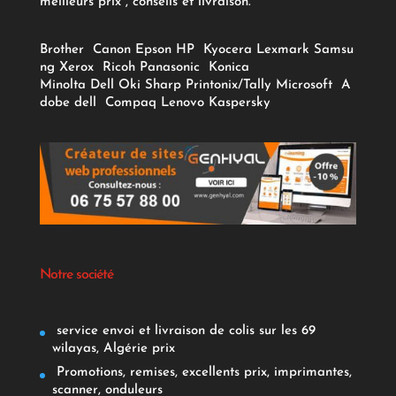
meilleurs prix , conseils et livraison.
Brother
Canon
Epson
HP
Kyocera
Lexmark
Samsu
ng
Xerox
Ricoh
Panasonic
Konica
Minolta
Dell
Oki
Sharp
Printonix/Tally
Microsoft
A
dobe
dell
Compaq
Lenovo
Kaspersky
Notre société
service envoi et livraison de colis sur les 69
wilayas, Algérie prix
Promotions, remises, excellents prix, imprimantes,
scanner, onduleurs