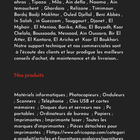
ahras , Tipaza , Mila , Ain defla , Naama , Ain
temouchent , Ghardaia , Relizane , Timimoun ,
Bordsj Badji Mokhtar , Ouled Djellal , Beni Abbès ,
In Salah , in Guezzam , Touggourt , Djanet , El
Mghair , El Meniaa, Barika, Aflou, El Bayadh, Ksar
Chelala, Boussaada, Messaad, Ain Oussara, Bir El
Atter, El Kantara, El Aricha et Ksar El Boukhari.
Notre support technique et nos commerciales sont
à l'écoute des clients et leur prodigue les meilleurs
conseils d'achat, de maintenance et de livraison...
Nos produits
Matériels informatiques
;
Photocopieurs
;
Onduleurs
;
Scanners
;
Téléphonie
;
Clés USB et cartes
mémoires
;
Disques durs et serveurs nas
;
Pc
portables
;
Ordinateurs
de bureau
;
Papiers
;
Imprimantes
;
Imprimante laser
;
Toutes les
marques d'imprimantes
;
Pièces détachées pour
imprimantes
;
F
https://www.africapap.com/categori
e-produit/articles-et-fournitures-scolaires/
ournitures