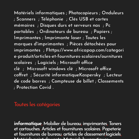
Matériels informatiques
;
Photocopieurs
;
Onduleurs
;
Scanners
;
Téléphonie
;
Clés USB et cartes
mémoires
;
Disques durs et serveurs nas
;
Pc
portables
;
Ordinateurs
de bureau
;
Papiers
;
Imprimantes
;
Imprimante laser
;
Toutes les
marques d'imprimantes
;
Pièces détachées pour
imprimantes
;
F
https://www.africapap.com/categori
e-produit/articles-et-fournitures-scolaires/
ournitures
scolaires
;
Logiciels
; Microsoft office
clé
;
Microsoft windows clé
;
Microsoft office
coffret
;
Sécurité informatique
Kaspersky
;
Lecteur
de code barres
;
Compteuse de billet
;
Classements
;
Protection Covid
.
Toutes les catégories
informatique
,
Mobilier de bureau
,
imprimantes
,
Toners
et cartouches
,
Articles et fournitures scolaires
,
Papeterie
et fournitures de bureau
,
articles de classement
,
logiciels
,