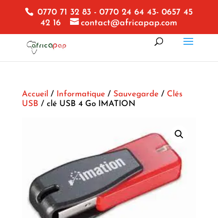
0770 71 32 83 - 0770 24 64 43- 0657 45
42 16
contact@africapap.com
Accueil
/
Informatique
/
Sauvegarde
/
Clés
USB
/ clé USB 4 Go IMATION