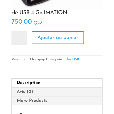
clé USB 4 Go IMATION
750,00
د.ج
quantité
Ajouter au panier
de
clé
USB
4
Go
Vendu par: Africapap
Catégorie :
Clés USB
IMATION
Description
Avis (0)
More Products