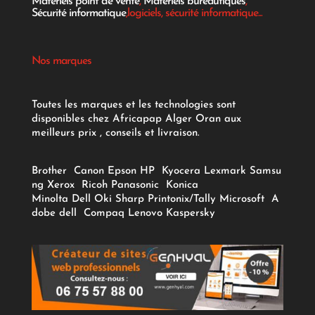
Matériels point de vente
,
Materiels bureautiques
,
Sécurité informatique
,logiciels, sécurité informatique...
Nos marques
Toutes les marques et les technologies sont
disponibles chez Africapap Alger Oran aux
meilleurs prix , conseils et livraison.
Brother
Canon
Epson
HP
Kyocera
Lexmark
Samsu
ng
Xerox
Ricoh
Panasonic
Konica
Minolta
Dell
Oki
Sharp
Printonix/Tally
Microsoft
A
dobe
dell
Compaq
Lenovo
Kaspersky