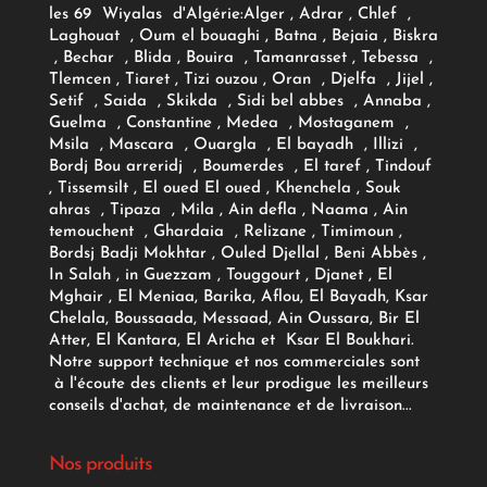
les 69 Wiyalas d'Algérie:
Alger
, Adrar
, Chlef ,
Laghouat , Oum el bouaghi , Batna , Bejaia , Biskra
, Bechar , Blida , Bouira , Tamanrasset , Tebessa ,
Tlemcen , Tiaret , Tizi ouzou , Oran , Djelfa , Jijel ,
Setif , Saida , Skikda , Sidi bel abbes , Annaba ,
Guelma , Constantine , Medea , Mostaganem ,
Msila , Mascara , Ouargla , El bayadh , Illizi ,
Bordj Bou arreridj , Boumerdes , El taref , Tindouf
, Tissemsilt , El oued El oued , Khenchela , Souk
ahras , Tipaza , Mila , Ain defla , Naama , Ain
temouchent , Ghardaia , Relizane , Timimoun ,
Bordsj Badji Mokhtar , Ouled Djellal , Beni Abbès ,
In Salah , in Guezzam , Touggourt , Djanet , El
Mghair , El Meniaa, Barika, Aflou, El Bayadh, Ksar
Chelala, Boussaada, Messaad, Ain Oussara, Bir El
Atter, El Kantara, El Aricha et Ksar El Boukhari.
Notre support technique et nos commerciales sont
à l'écoute des clients et leur prodigue les meilleurs
conseils d'achat, de maintenance et de livraison...
Nos produits