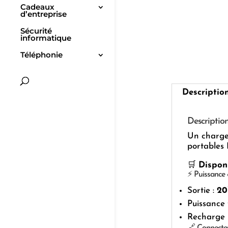
Cadeaux
d’entreprise
Sécurité
informatique
Téléphonie
Descriptio
Descriptio
Un charg
portables
🛒
Dispon
⚡ Puissance
Sortie :
20
Puissance 
Recharge r
🔗 Connecte