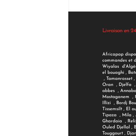
Livraison en 24
Africapap dispo
commandes et d'
Wiyalas d'Algér
el bouaghi , Bat
, Tamanrasset , 
Oran , Djelfa , 
abbes , Annaba
Mostaganem , M
Illizi , Bordj B
Tissemsilt , El 
Tipaza , Mila ,
Ghardaia , Reli
Ouled Djellal , 
Touggourt , Djan