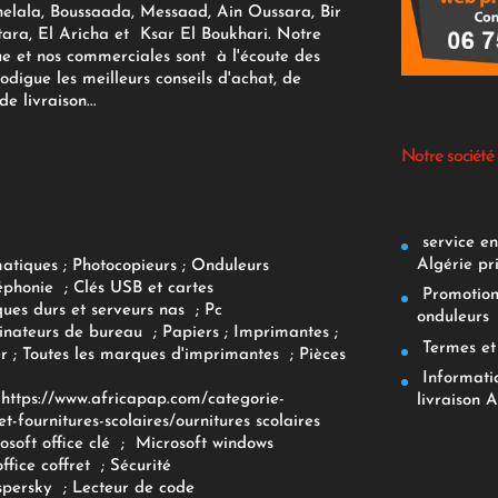
elala, Boussaada, Messaad, Ain Oussara, Bir
tara, El Aricha et Ksar El Boukhari. Notre
ue et nos commerciales sont à l'écoute des
rodigue les meilleurs conseils d'achat, de
e livraison...
Notre société
service env
Algérie pr
matiques
;
Photocopieurs
;
Onduleurs
éphonie
;
Clés USB et cartes
Promotions
ques durs et serveurs nas
;
Pc
onduleurs
inateurs
de bureau
;
Papiers
; Imprimantes
;
Termes et 
r
;
Toutes les marques d'imprimantes
;
Pièces
Informatiq
F
https://www.africapap.com/categorie-
livraison A
et-fournitures-scolaires/
ournitures scolaires
osoft office clé
;
Microsoft windows
office coffret
;
Sécurité
spersky
;
Lecteur de code