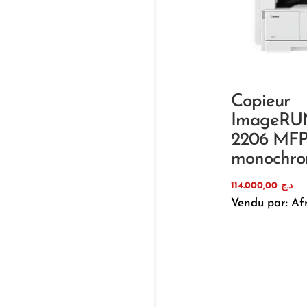
Copieur
ImageR
2206 MFP
monochr
114.000,00
د.ج
Vendu par: Af