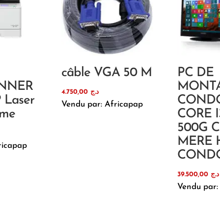
câble VGA 50 M
PC DE
UNNER
MONT
4.750,00
د.ج
 Laser
COND
Vendu par: Africapap
ome
CORE I
500G 
MERE H
ricapap
COND
39.500,00
د.ج
Vendu par: