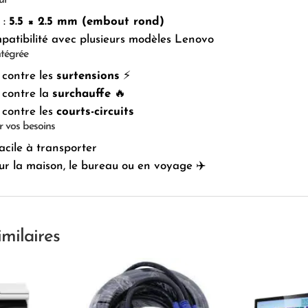
 :
5.5 × 2.5 mm (embout rond)
atibilité avec plusieurs modèles Lenovo
intégrée
 contre les
surtensions
⚡
 contre la
surchauffe
🔥
 contre les
courts-circuits
r vos besoins
acile à transporter
ur la maison, le bureau ou en voyage ✈️
imilaires