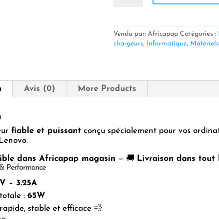
🏷️
🔌
Chargeur
Lenovo
Vendu par: Africapap
Catégories :
20V
chargeurs
,
Informatique
,
Matériels
–
3.25A
(65W)
5.5
n
Avis (0)
More Products
×
2.5
mm
n
⚡
eur
fiable et puissant
conçu spécialement pour vos ordina
💻
 Lenovo.
ible dans Africapap magasin
— 🚚
Livraison dans tout 
 & Performance
V – 3.25A
totale :
65W
apide, stable et efficace 💨
ur