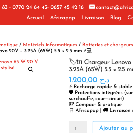
 83 - 0770 24 64 43- 0657 45 42 16
contact@afric
Accueil
Africapap
Livraison
Blog
Co
rmatique
/
Matériels informatiques
/
Batteries et chargeurs
vo 20V – 3.25A (65W) 5.5 × 2.5 mm ⚡💻
🏷️🔌 Chargeur Lenovo
3.25A (65W) 5.5 × 2.5 
1.200,00
د.ج
⚡ Recharge rapide & stable
🛡️ Protections intégrées (sur
surchauffe, court-circuit)
🎒 Compact & pratique
🛒 Africapap | 🚚 Livraison 
quantité
Ajouter au p
de