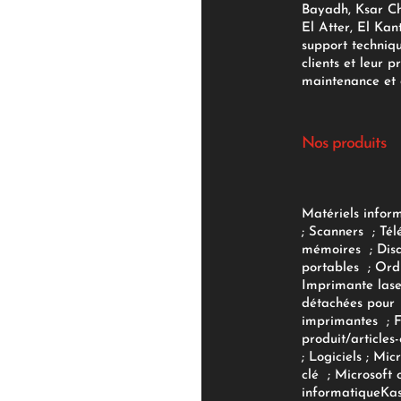
Bayadh, Ksar Ch
El Atter, El Kan
support techniq
clients et leur p
maintenance et d
Nos produits
Matériels infor
;
Scanners
;
Tél
mémoires
;
Dis
portables
;
Ord
Imprimante lase
détachées pour
imprimantes
;
produit/articles-
;
Logiciels
; Micr
clé
;
Microsoft 
informatique
Ka