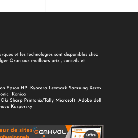
arques et les technologies sont disponibles chez
ger Oran aux meilleurs prix , conseils et
on
Epson
HP
Kyocera
Lexmark
Samsung
Xerox
onic
Konica
Oki
Sharp
Printonix/Tally
Microsoft
Adobe
dell
novo
Kaspersky