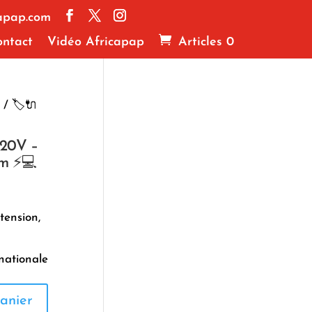
apap.com
ntact
Vidéo Africapap
Articles 0
/ 🏷️🔌
 20V –
mm ⚡💻
tension,
nationale
anier