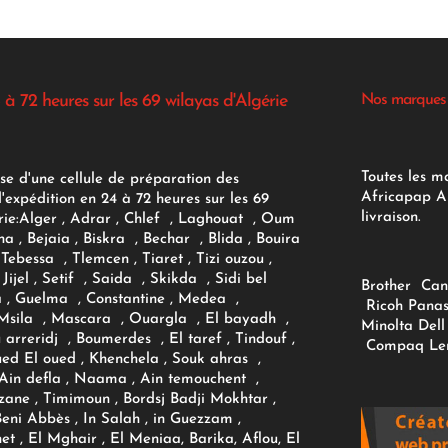
 à 72 heures sur les 69 wilayas d'Algérie
Nos marques
Toutes les m
se d'une cellule de préparation des
Africapap Al
expédition en 24 à 72 heures sur les 69
livraison.
ie:
Alger
, Adrar
, Chlef , Laghouat , Oum
na , Bejaia , Biskra , Bechar , Blida , Bouira
Tebessa , Tlemcen , Tiaret , Tizi ouzou ,
Jijel , Setif , Saida , Skikda , Sidi bel
Brother
Can
 , Guelma , Constantine , Medea ,
Ricoh
Panas
sila , Mascara , Ouargla , El bayadh ,
Minolta
Dell
ou arreridj , Boumerdes , El taref , Tindouf ,
Compaq
Le
oued El oued , Khenchela , Souk ahras ,
 Ain defla , Naama , Ain temouchent ,
zane , Timimoun , Bordsj Badji Mokhtar ,
Beni Abbès , In Salah , in Guezzam ,
et , El Mghair , El Meniaa, Barika, Aflou, El