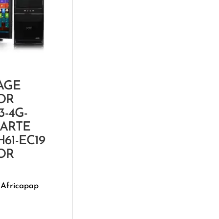
AGE
OR
3-4G-
CARTE
61-EC19
OR
 Africapap