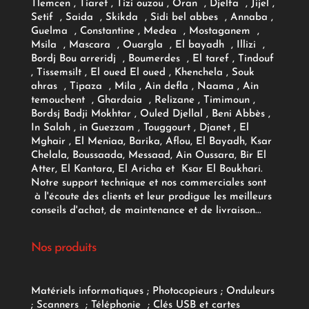
Tlemcen , Tiaret , Tizi ouzou , Oran , Djelfa , Jijel ,
Setif , Saida , Skikda , Sidi bel abbes , Annaba ,
Guelma , Constantine , Medea , Mostaganem ,
Msila , Mascara , Ouargla , El bayadh , Illizi ,
Bordj Bou arreridj , Boumerdes , El taref , Tindouf
, Tissemsilt , El oued El oued , Khenchela , Souk
ahras , Tipaza , Mila , Ain defla , Naama , Ain
temouchent , Ghardaia , Relizane , Timimoun ,
Bordsj Badji Mokhtar , Ouled Djellal , Beni Abbès ,
In Salah , in Guezzam , Touggourt , Djanet , El
Mghair , El Meniaa, Barika, Aflou, El Bayadh, Ksar
Chelala, Boussaada, Messaad, Ain Oussara, Bir El
Atter, El Kantara, El Aricha et Ksar El Boukhari.
Notre support technique et nos commerciales sont
à l'écoute des clients et leur prodigue les meilleurs
conseils d'achat, de maintenance et de livraison...
Nos produits
Matériels informatiques
;
Photocopieurs
;
Onduleurs
;
Scanners
;
Téléphonie
;
Clés USB et cartes