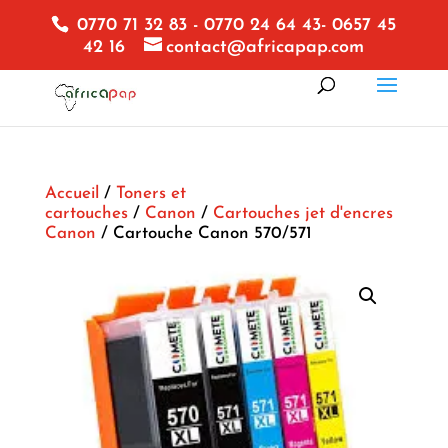
0770 71 32 83 - 0770 24 64 43- 0657 45
42 16
contact@africapap.com
Accueil
/
Toners et
cartouches
/
Canon
/
Cartouches jet d'encres
Canon
/ Cartouche Canon 570/571