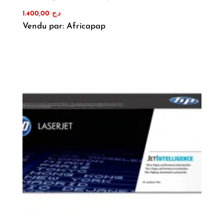
1.400,00
د.ج
Vendu par: Africapap