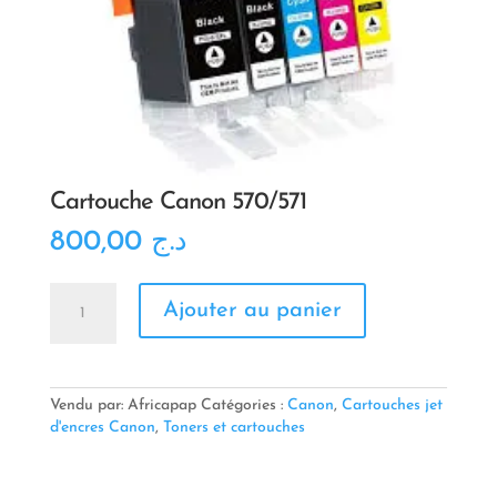
Cartouche Canon 570/571
800,00
د.ج
quantité
Ajouter au panier
de
Cartouche
Canon
570/571
Vendu par: Africapap
Catégories :
Canon
,
Cartouches jet
d'encres Canon
,
Toners et cartouches