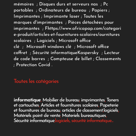
mémoires
;
Disques durs et serveurs nas
;
Pc
portables
;
Ordinateurs
de bureau
;
Papiers
;
Imprimantes
;
Imprimante laser
;
Toutes les
marques d'imprimantes
;
Pièces détachées pour
imprimantes
;
F
https://www.africapap.com/categori
e-produit/articles-et-fournitures-scolaires/
ournitures
scolaires
;
Logiciels
; Microsoft office
clé
;
Microsoft windows clé
;
Microsoft office
coffret
;
Sécurité informatique
Kaspersky
;
Lecteur
de code barres
;
Compteuse de billet
;
Classements
;
Protection Covid
.
Toutes les catégories
informatique
,
Mobilier de bureau
,
imprimantes
,
Toners
et cartouches
,
Articles et fournitures scolaires
,
Papeterie
et fournitures de bureau
,
articles de classement
,
logiciels
,
Matériels point de vente
,
Materiels bureautiques
,
Sécurité informatique
,logiciels, sécurité informatique...