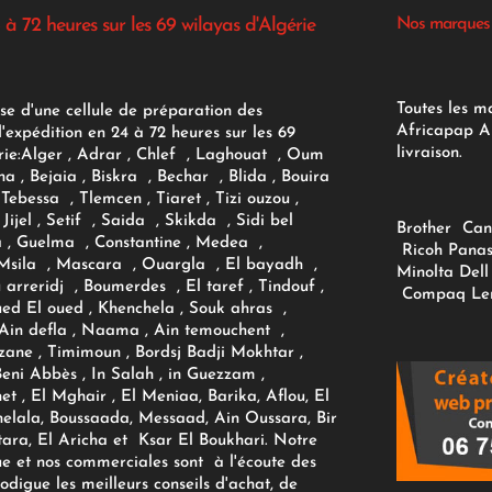
 à 72 heures sur les 69 wilayas d'Algérie
Nos marques
Toutes les m
se d'une cellule de préparation des
Africapap Al
expédition en 24 à 72 heures sur les 69
livraison.
ie:
Alger
, Adrar
, Chlef , Laghouat , Oum
na , Bejaia , Biskra , Bechar , Blida , Bouira
Tebessa , Tlemcen , Tiaret , Tizi ouzou ,
Jijel , Setif , Saida , Skikda , Sidi bel
Brother
Can
 , Guelma , Constantine , Medea ,
Ricoh
Panas
sila , Mascara , Ouargla , El bayadh ,
Minolta
Dell
ou arreridj , Boumerdes , El taref , Tindouf ,
Compaq
Le
oued El oued , Khenchela , Souk ahras ,
 Ain defla , Naama , Ain temouchent ,
zane , Timimoun , Bordsj Badji Mokhtar ,
Beni Abbès , In Salah , in Guezzam ,
et , El Mghair , El Meniaa, Barika, Aflou, El
elala, Boussaada, Messaad, Ain Oussara, Bir
tara, El Aricha et Ksar El Boukhari. Notre
ue et nos commerciales sont à l'écoute des
rodigue les meilleurs conseils d'achat, de