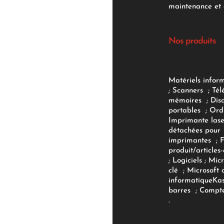
maintenance et d
Nos produits
Matériels infor
;
Scanners
;
Tél
mémoires
;
Dis
portables
;
Ord
Imprimante lase
détachées pour
imprimantes
;
produit/articles-
;
Logiciels
; Micr
clé
;
Microsoft 
informatique
Ka
barres
;
Compte
.