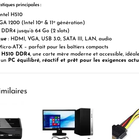
stiques principales :
Intel H510
GA 1200 (Intel 10ᵉ & 11ᵉ génération)
 DDR4 jusqu’à 64 Go (2 slots)
que
: HDMI, VGA, USB 3.0, SATA III, LAN, audio
Micro-ATX – parfait pour les boîtiers compacts
 H510 DDR4
, une carte mère moderne et accessible, idéal
 un
PC équilibré, réactif et prêt pour les exigences actue
imilaires