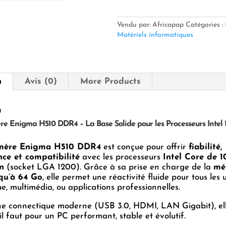
MERE
ENIGMA
H510
Vendu par: Africapap
Catégories :
DDR4
Matériels informatiques
n
Avis (0)
More Products
n
e Enigma H510 DDR4 – La Base Solide pour les Processeurs Intel 1
 mère Enigma H510 DDR4
est conçue pour offrir
fiabilité,
ce et compatibilité
avec les processeurs
Intel Core de 10
n
(socket LGA 1200). Grâce à sa prise en charge de la
mé
qu’à 64 Go
, elle permet une réactivité fluide pour tous les 
e, multimédia, ou applications professionnelles.
ne connectique moderne (USB 3.0, HDMI, LAN Gigabit), ell
’il faut pour un PC performant, stable et évolutif.