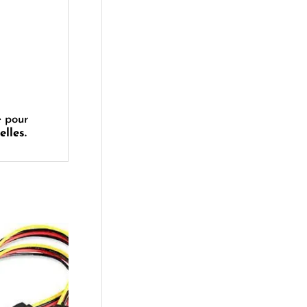
e pour
lles.