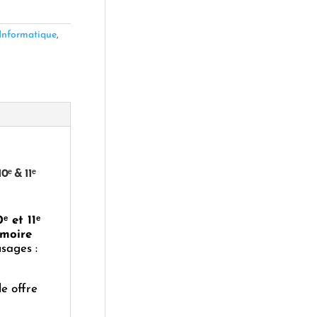
Informatique
,
0ᵉ & 11ᵉ
ᵉ et 11ᵉ
moire
usages :
e offre