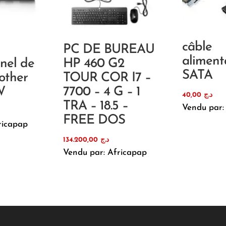
câble
PC DE BUREAU
aliment
nnel de
HP 460 G2
SATA
other
TOUR COR I7 –
W
7700 – 4 G – 1
40,00
د.ج
TRA – 18.5 –
Vendu par:
FREE DOS
ricapap
134.200,00
د.ج
Vendu par: Africapap