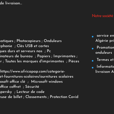
e livraison...
Notre société
service env
Algérie pr
matiques
;
Photocopieurs
;
Onduleurs
éphonie
;
Clés USB et cartes
Promotions
ques durs et serveurs nas
;
Pc
onduleurs
inateurs
de bureau
;
Papiers
; Imprimantes
;
Termes et 
r
;
Toutes les marques d'imprimantes
;
Pièces
Informatiq
F
https://www.africapap.com/categorie-
livraison A
et-fournitures-scolaires/
ournitures scolaires
osoft office clé
;
Microsoft windows
office coffret
;
Sécurité
spersky
;
Lecteur de code
use de billet
;
Classements
;
Protection Covid