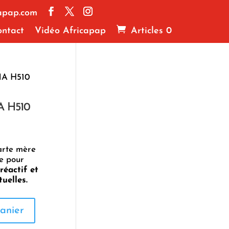
apap.com
ntact
Vidéo Africapap
Articles 0
A H510
 H510
arte mère
le pour
réactif et
uelles.
anier