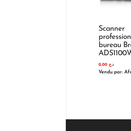
Scanner
professio
bureau Br
ADS1100
0,00
د.ج
Vendu par: Af