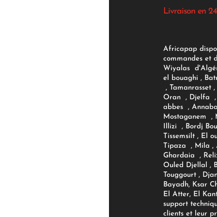
Livraison en 24
Africapap dispo
commandes et d'
Wiyalas d'Algér
el bouaghi , Bat
, Tamanrasset , 
Oran , Djelfa , 
abbes , Annaba
Mostaganem , M
Illizi , Bordj B
Tissemsilt , El 
Tipaza , Mila ,
Ghardaia , Reli
Ouled Djellal , 
Touggourt , Djan
Bayadh, Ksar Ch
El Atter, El Kan
support techniq
clients et leur p