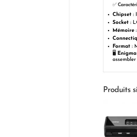
✅
Caractéri
Chipset
: 
Socket
: L
Mémoire
:
Connecti
Format
: 
🖥️
Enigma
assembler
Produits s