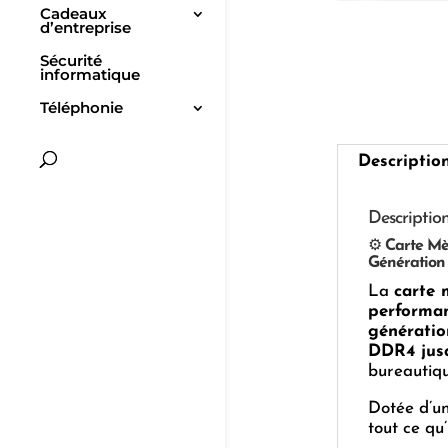
Cadeaux
d’entreprise
Sécurité
informatique
Téléphonie
Descriptio
Descriptio
⚙️
Carte Mèr
Génération
La
carte
performan
génératio
DDR4 jus
bureautiqu
Dotée d’u
tout ce qu