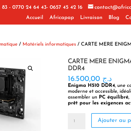
 83 - 0770 24 64 43- 0657 45 42 16
contact@afric
Accueil
Africapap
Livraison
Blog
Co
rmatique
/
Matériels informatiques
/ CARTE MERE ENIGM
CARTE MERE ENIGMA
DDR4
16.500,00
د.ج
Enigma H510 DDR4
, une c
moderne et accessible, idéa
assembler un
PC équilibré, 
prêt pour les exigences act
quantité
Ajouter au p
de
CARTE