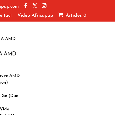
apap.com
ntact
Vidéo Africapap
Articles 0
MA AMD
A AMD
 avec AMD
ion)
8 Go (Dual
 NVMe