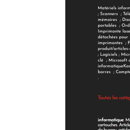
Matériels infor
;
Scanners
;
Tél
mémoires
;
Dis
portables
;
Ord
Imprimante lase
détachées pour
imprimantes
;
produit/articles-
;
Logiciels
; Micr
clé
;
Microsoft 
informatique
Ka
barres
;
Compte
.
Toutes les caté
informatique
,
Mo
cartouches
,
Articl