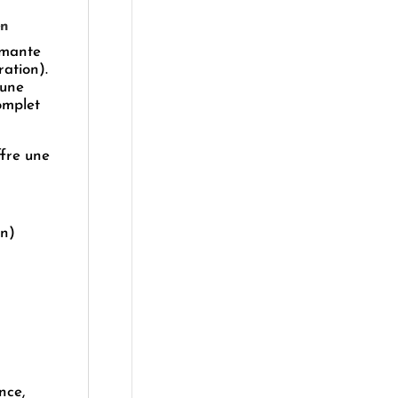
en
rmante
ration).
 une
omplet
ffre une
on)
nce,