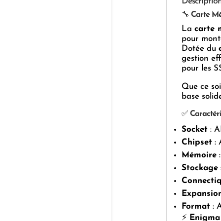
Descriptio
🔧
Carte Mè
La
carte
pour mont
Dotée du
gestion ef
pour les S
Que ce soi
base solide
✅
Caractéri
Socket
: A
Chipset
:
Mémoire
:
Stockage
Connecti
Expansio
Format
: 
⚡
Enigma