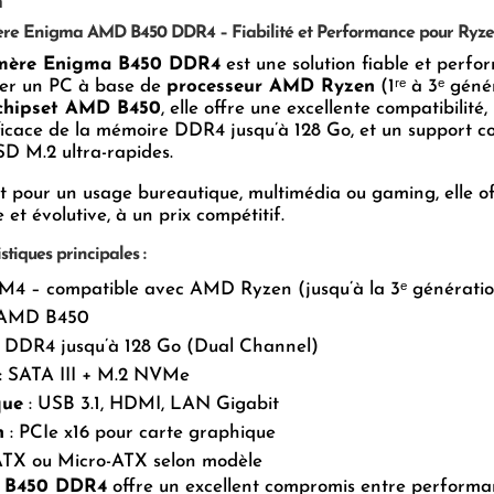
n
re Enigma AMD B450 DDR4 – Fiabilité et Performance pour Ryz
 mère Enigma B450 DDR4
est une solution fiable et perfo
er un PC à base de
processeur AMD Ryzen
(1ʳᵉ à 3ᵉ géné
chipset AMD B450
, elle offre une excellente compatibilité,
ficace de la mémoire DDR4 jusqu’à 128 Go, et un support c
SD M.2 ultra-rapides.
t pour un usage bureautique, multimédia ou gaming, elle o
 et évolutive, à un prix compétitif.
stiques principales :
M4 – compatible avec AMD Ryzen (jusqu’à la 3ᵉ générati
 AMD B450
 DDR4 jusqu’à 128 Go (Dual Channel)
: SATA III + M.2 NVMe
que
: USB 3.1, HDMI, LAN Gigabit
n
: PCIe x16 pour carte graphique
ATX ou Micro-ATX selon modèle
 B450 DDR4
offre un excellent compromis entre performa