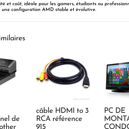
ité et coût, idéale pour les gamers, étudiants ou profession
 une configuration AMD stable et évolutive.
imilaires
câble HDMI to 3
PC DE
nnel de
RCA référence
MONT
other
915
COND