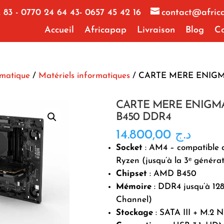
 83 - 0770 24 64 43- 0657 45 42 16
contact@afric
Accueil
Africapap
Livraison
Blog
Co
rmatique
/
Matériels informatiques
/ CARTE MERE ENIG
CARTE MERE ENIGM
B450 DDR4
14.800,00
د.ج
Socket
: AM4 – compatible
Ryzen (jusqu’à la 3ᵉ générat
Chipset
: AMD B450
Mémoire
: DDR4 jusqu’à 12
Channel)
Stockage
: SATA III + M.2