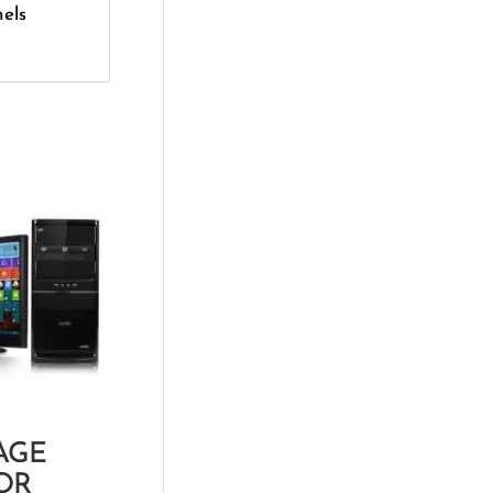
nels
AGE
OR