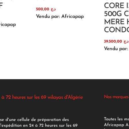
F
CORE I
500,00
د.ج
500G 
Vendu par: Africapap
MERE H
ricapap
COND
39.500,00
د.ج
Vendu par:
 à 72 heures sur les 69 wilayas d'Algérie
Nos marques
Toutes les m
se d'une cellule de préparation des
Africapap Al
expédition en 24 à 72 heures sur les 69