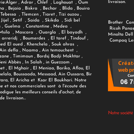
livraison.
ie:
Alger
, Adrar
, Chlef , Laghouat , Oum
na , Bejaia , Biskra , Bechar , Blida , Bouira
Tebessa , Tlemcen , Tiaret , Tizi ouzou ,
Jijel , Setif , Saida , Skikda , Sidi bel
Brother
Can
 , Guelma , Constantine , Medea ,
Ricoh
Panas
sila , Mascara , Ouargla , El bayadh ,
Minolta
Dell
ou arreridj , Boumerdes , El taref , Tindouf ,
Compaq
Le
oued El oued , Khenchela , Souk ahras ,
 Ain defla , Naama , Ain temouchent ,
zane , Timimoun , Bordsj Badji Mokhtar ,
Beni Abbès , In Salah , in Guezzam ,
et , El Mghair , El Meniaa, Barika, Aflou, El
elala, Boussaada, Messaad, Ain Oussara, Bir
tara, El Aricha et Ksar El Boukhari. Notre
ue et nos commerciales sont à l'écoute des
rodigue les meilleurs conseils d'achat, de
e livraison...
Notre société