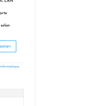
MI, LAN
arte
selon
anier
Informatique
,