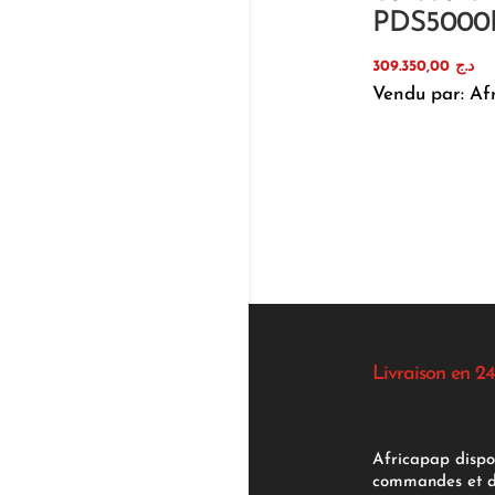
PDS5000
309.350,00
د.ج
Vendu par: Af
Livraison en 24
Africapap dispo
commandes et d'