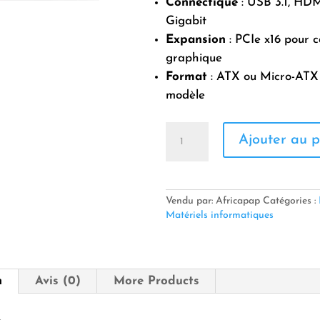
Connectique
: USB 3.1, HD
Gigabit
Expansion
: PCIe x16 pour c
graphique
Format
: ATX ou Micro-ATX 
modèle
quantité
Ajouter au p
de
CARTE
MERE
ENIGMA
AMD
Vendu par: Africapap
Catégories :
B450
Matériels informatiques
DDR4
n
Avis (0)
More Products