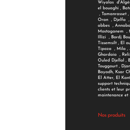
Wiyalas d'Algér
el bouaghi , Bat
, Tamanrasset , 
Oran , Djelfa , 
abbes , Annaba
Mostaganem , M
Illizi , Bordj B
Tissemsilt , El 
Tipaza , Mila ,
Ghardaia , Reli
Ouled Djellal , 
Touggourt , Djan
Bayadh, Ksar Ch
El Atter, El Kan
support techniq
clients et leur p
maintenance et d
Nos produits