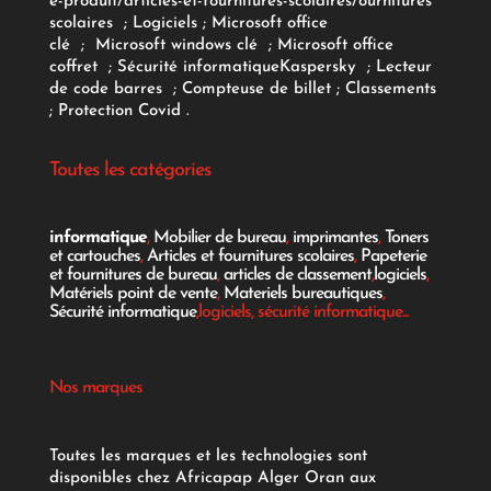
e-produit/articles-et-fournitures-scolaires/
ournitures
scolaires
;
Logiciels
; Microsoft office
clé
;
Microsoft windows clé
;
Microsoft office
coffret
;
Sécurité informatique
Kaspersky
;
Lecteur
de code barres
;
Compteuse de billet
;
Classements
;
Protection Covid
.
Toutes les catégories
informatique
,
Mobilier de bureau
,
imprimantes
,
Toners
et cartouches
,
Articles et fournitures scolaires
,
Papeterie
et fournitures de bureau
,
articles de classement
,
logiciels
,
Matériels point de vente
,
Materiels bureautiques
,
Sécurité informatique
,logiciels, sécurité informatique...
Nos marques
Toutes les marques et les technologies sont
disponibles chez Africapap Alger Oran aux