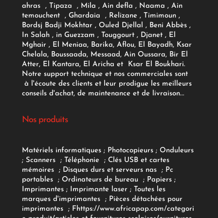
ahras , Tipaza , Mila , Ain defla , Naama , Ain
temouchent , Ghardaia , Relizane , Timimoun ,
Bordsj Badji Mokhtar , Ouled Djellal , Beni Abbès ,
In Salah , in Guezzam , Touggourt , Djanet , El
Mghair , El Meniaa, Barika, Aflou, El Bayadh, Ksar
Chelala, Boussaada, Messaad, Ain Oussara, Bir El
Atter, El Kantara, El Aricha et Ksar El Boukhari.
Notre support technique et nos commerciales sont
à l'écoute des clients et leur prodigue les meilleurs
conseils d'achat, de maintenance et de livraison...
Nos produits
Matériels informatiques
;
Photocopieurs
;
Onduleurs
;
Scanners
;
Téléphonie
;
Clés USB et cartes
mémoires
;
Disques durs et serveurs nas
;
Pc
portables
;
Ordinateurs
de bureau
;
Papiers
;
Imprimantes
;
Imprimante laser
;
Toutes les
marques d'imprimantes
;
Pièces détachées pour
imprimantes
;
F
https://www.africapap.com/categori