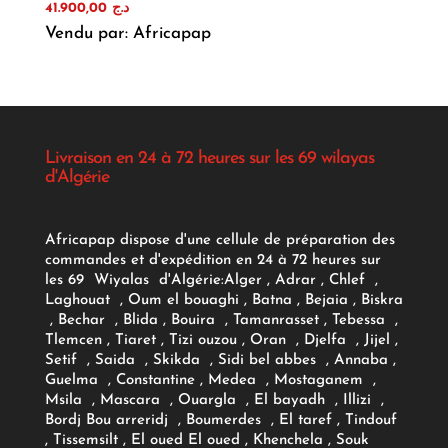
41.900,00
د.ج
Vendu par: Africapap
Livraison en 24 à 72 heures sur les 69 wilayas
d'Algérie
Africapap dispose d'une cellule de préparation des
commandes et d'expédition en 24 à 72 heures sur
les 69 Wiyalas d'Algérie:
Alger
, Adrar
, Chlef ,
Laghouat , Oum el bouaghi , Batna , Bejaia , Biskra
, Bechar , Blida , Bouira , Tamanrasset , Tebessa ,
Tlemcen , Tiaret , Tizi ouzou , Oran , Djelfa , Jijel ,
Setif , Saida , Skikda , Sidi bel abbes , Annaba ,
Guelma , Constantine , Medea , Mostaganem ,
Msila , Mascara , Ouargla , El bayadh , Illizi ,
Bordj Bou arreridj , Boumerdes , El taref , Tindouf
, Tissemsilt , El oued El oued , Khenchela , Souk