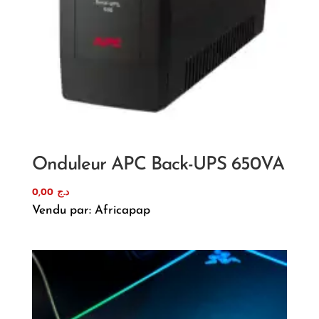
Onduleur APC Back-UPS 650VA
0,00
د.ج
Vendu par: Africapap