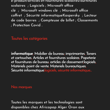
e-produit/articles-et-fournitures-scolaires/
ournitures
scolaires
;
Logiciels
; Microsoft office
clé
;
Microsoft windows clé
;
Microsoft office
coffret
;
Sécurité informatique
Kaspersky
;
Lecteur
de code barres
;
Compteuse de billet
;
Classements
;
Protection Covid
.
Toutes les catégories
informatique
,
Mobilier de bureau
,
imprimantes
,
Toners
et cartouches
,
Articles et fournitures scolaires
,
Papeterie
et fournitures de bureau
,
articles de classement
,
logiciels
,
Matériels point de vente
,
Materiels bureautiques
,
Sécurité informatique
,logiciels, sécurité informatique...
Nos marques
Toutes les marques et les technologies sont
disponibles chez Africapap Alger Oran aux