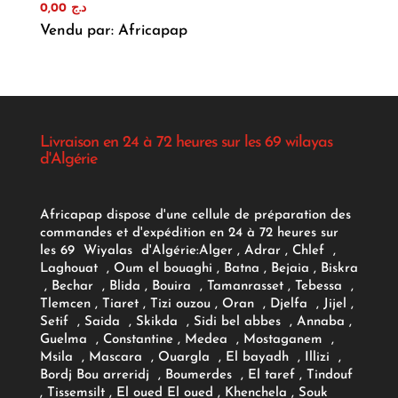
0,00
د.ج
Vendu par: Africapap
Livraison en 24 à 72 heures sur les 69 wilayas
d'Algérie
Africapap dispose d'une cellule de préparation des
commandes et d'expédition en 24 à 72 heures sur
les 69 Wiyalas d'Algérie:
Alger
, Adrar
, Chlef ,
Laghouat , Oum el bouaghi , Batna , Bejaia , Biskra
, Bechar , Blida , Bouira , Tamanrasset , Tebessa ,
Tlemcen , Tiaret , Tizi ouzou , Oran , Djelfa , Jijel ,
Setif , Saida , Skikda , Sidi bel abbes , Annaba ,
Guelma , Constantine , Medea , Mostaganem ,
Msila , Mascara , Ouargla , El bayadh , Illizi ,
Bordj Bou arreridj , Boumerdes , El taref , Tindouf
, Tissemsilt , El oued El oued , Khenchela , Souk