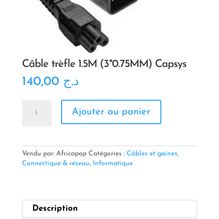
Câble trèfle 1.5M (3*0.75MM) Capsys
140,00
د.ج
quantité
Ajouter au panier
de
Câble
trèfle
1.5M
(3*0.75MM)
Vendu par: Africapap
Catégories :
Câbles et gaines
,
Capsys
Connectique & réseau
,
Informatique
Description