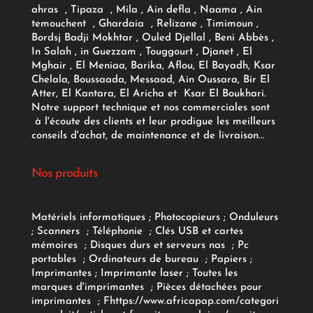
ahras , Tipaza , Mila , Ain defla , Naama , Ain
temouchent , Ghardaia , Relizane , Timimoun ,
Bordsj Badji Mokhtar , Ouled Djellal , Beni Abbès ,
In Salah , in Guezzam , Touggourt , Djanet , El
Mghair , El Meniaa, Barika, Aflou, El Bayadh, Ksar
Chelala, Boussaada, Messaad, Ain Oussara, Bir El
Atter, El Kantara, El Aricha et Ksar El Boukhari.
Notre support technique et nos commerciales sont
à l'écoute des clients et leur prodigue les meilleurs
conseils d'achat, de maintenance et de livraison...
Nos produits
Matériels informatiques
;
Photocopieurs
;
Onduleurs
;
Scanners
;
Téléphonie
;
Clés USB et cartes
mémoires
;
Disques durs et serveurs nas
;
Pc
portables
;
Ordinateurs
de bureau
;
Papiers
;
Imprimantes
;
Imprimante laser
;
Toutes les
marques d'imprimantes
;
Pièces détachées pour
imprimantes
;
F
https://www.africapap.com/categori