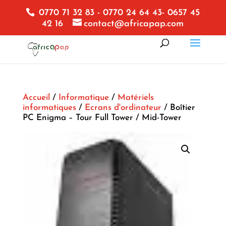
0770 71 32 83 - 0770 24 64 43- 0657 45
42 16
contact@africapap.com
Accueil
/
Informatique
/
Matériels
informatiques
/
Ecrans d'ordinateur
/ Boîtier
PC Enigma – Tour Full Tower / Mid-Tower