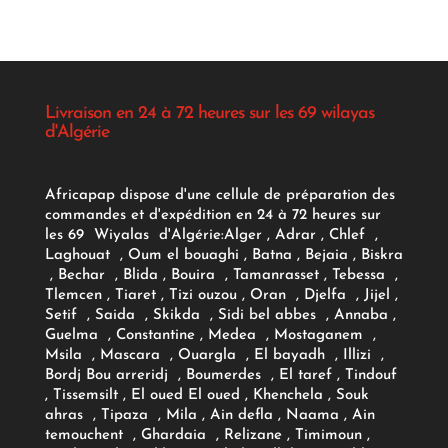
Livraison en 24 à 72 heures sur les 69 wilayas
d'Algérie
Africapap dispose d'une cellule de préparation des
commandes et d'expédition en 24 à 72 heures sur
les 69 Wiyalas d'Algérie:
Alger
, Adrar
, Chlef ,
Laghouat , Oum el bouaghi , Batna , Bejaia , Biskra
, Bechar , Blida , Bouira , Tamanrasset , Tebessa ,
Tlemcen , Tiaret , Tizi ouzou , Oran , Djelfa , Jijel ,
Setif , Saida , Skikda , Sidi bel abbes , Annaba ,
Guelma , Constantine , Medea , Mostaganem ,
Msila , Mascara , Ouargla , El bayadh , Illizi ,
Bordj Bou arreridj , Boumerdes , El taref , Tindouf
, Tissemsilt , El oued El oued , Khenchela , Souk
ahras , Tipaza , Mila , Ain defla , Naama , Ain
temouchent , Ghardaia , Relizane , Timimoun ,