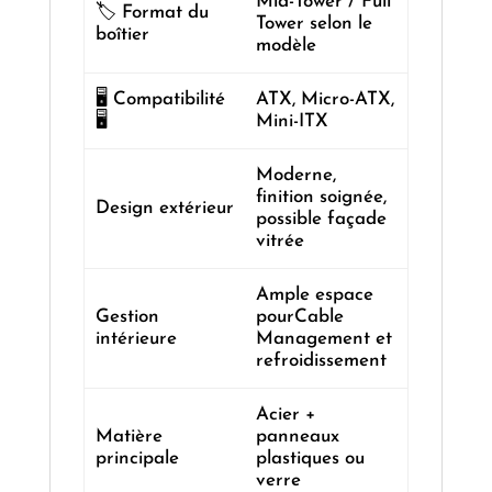
Mid-Tower / Full
🏷️ Format du
Tower selon le
boîtier
modèle
🖥 Compatibilité
ATX, Micro-ATX,
🖥
Mini-ITX
Moderne,
finition soignée,
Design extérieur
possible façade
vitrée
Ample espace
Gestion
pourCable
intérieure
Management et
refroidissement
Acier +
Matière
panneaux
principale
plastiques ou
verre