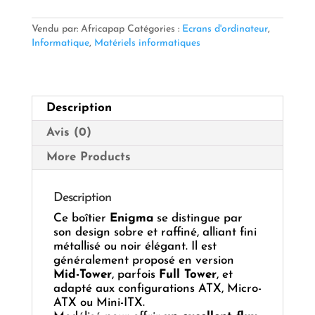
Enigma
–
Vendu par: Africapap
Catégories :
Ecrans d'ordinateur
,
Tour
Informatique
,
Matériels informatiques
Full
Tower
/
Mid-
Description
Tower
Avis (0)
More Products
Description
Ce boîtier
Enigma
se distingue par
son design sobre et raffiné, alliant fini
métallisé ou noir élégant. Il est
généralement proposé en version
Mid-Tower
, parfois
Full Tower
, et
adapté aux configurations ATX, Micro-
ATX ou Mini-ITX.