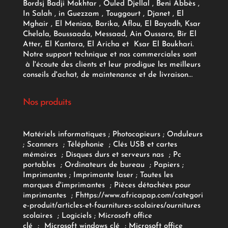
Bordsj Badji Mokhtar , Ouled Djellal , Beni Abbès ,
In Salah , in Guezzam , Touggourt , Djanet , El
Mghair , El Meniaa, Barika, Aflou, El Bayadh, Ksar
Chelala, Boussaada, Messaad, Ain Oussara, Bir El
Atter, El Kantara, El Aricha et Ksar El Boukhari.
Notre support technique et nos commerciales sont
à l'écoute des clients et leur prodigue les meilleurs
conseils d'achat, de maintenance et de livraison...
Nos produits
Matériels informatiques
;
Photocopieurs
;
Onduleurs
;
Scanners
;
Téléphonie
;
Clés USB et cartes
mémoires
;
Disques durs et serveurs nas
;
Pc
portables
;
Ordinateurs
de bureau
;
Papiers
;
Imprimantes
;
Imprimante laser
;
Toutes les
marques d'imprimantes
;
Pièces détachées pour
imprimantes
;
F
https://www.africapap.com/categori
e-produit/articles-et-fournitures-scolaires/
ournitures
scolaires
;
Logiciels
; Microsoft office
clé
;
Microsoft windows clé
;
Microsoft office