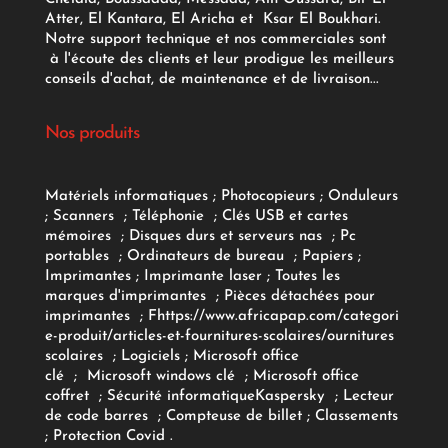
Atter, El Kantara, El Aricha et Ksar El Boukhari.
Notre support technique et nos commerciales sont
à l'écoute des clients et leur prodigue les meilleurs
conseils d'achat, de maintenance et de livraison...
Nos produits
Matériels informatiques
;
Photocopieurs
;
Onduleurs
;
Scanners
;
Téléphonie
;
Clés USB et cartes
mémoires
;
Disques durs et serveurs nas
;
Pc
portables
;
Ordinateurs
de bureau
;
Papiers
;
Imprimantes
;
Imprimante laser
;
Toutes les
marques d'imprimantes
;
Pièces détachées pour
imprimantes
;
F
https://www.africapap.com/categori
e-produit/articles-et-fournitures-scolaires/
ournitures
scolaires
;
Logiciels
; Microsoft office
clé
;
Microsoft windows clé
;
Microsoft office
coffret
;
Sécurité informatique
Kaspersky
;
Lecteur
de code barres
;
Compteuse de billet
;
Classements
;
Protection Covid
.