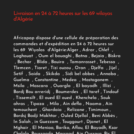
Livraison en 24 à 72 heures sur les 69 wilayas
d'Algérie
Africapap dispose d'une cellule de préparation des
commandes et d'expédition en 24 à 72 heures sur
les 69 Wiyalas d'Algérie:
Alger
, Adrar
, Chlef ,
Laghouat , Oum el bouaghi , Batna , Bejaia , Biskra
, Bechar , Blida , Bouira , Tamanrasset , Tebessa ,
Tlemcen , Tiaret , Tizi ouzou , Oran , Djelfa , Jijel ,
Setif , Saida , Skikda , Sidi bel abbes , Annaba ,
Guelma , Constantine , Medea , Mostaganem ,
Msila , Mascara , Ouargla , El bayadh , Illizi ,
Bordj Bou arreridj , Boumerdes , El taref , Tindouf
, Tissemsilt , El oued El oued , Khenchela , Souk
ahras , Tipaza , Mila , Ain defla , Naama , Ain
temouchent , Ghardaia , Relizane , Timimoun ,
Bordsj Badji Mokhtar , Ouled Djellal , Beni Abbès ,
In Salah , in Guezzam , Touggourt , Djanet , El
Mghair , El Meniaa, Barika, Aflou, El Bayadh, Ksar
Chelala, Boussaada, Messaad, Ain Oussara, Bir El