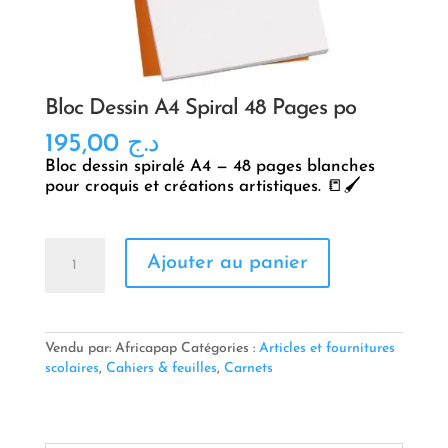
Bloc Dessin A4 Spiral 48 Pages po
195,00
د.ج
Bloc dessin spiralé A4 — 48 pages blanches
pour croquis et créations artistiques. 📒🖌️
quantité
Ajouter au panier
de
Bloc
Dessin
A4
Spiral
Vendu par: Africapap
Catégories :
Articles et fournitures
48
scolaires
,
Cahiers & feuilles
,
Carnets
Pages
po