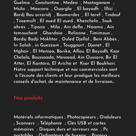
Guelma , Constantine , Medea , Mostaganem ,
Msila , Mascara , Ouargla , El bayadh , Illizi ,
Bordj Bou arreridj , Boumerdes , El taref , Tindouf
, Tissemsilt , El oued El oued , Khenchela , Souk
ahras , Tipaza , Mila , Ain defla , Naama , Ain
temouchent , Ghardaia , Relizane , Timimoun ,
Bordsj Badji Mokhtar , Ouled Djellal , Beni Abbès ,
In Salah , in Guezzam , Touggourt , Djanet , El
Mghair , El Meniaa, Barika, Aflou, El Bayadh, Ksar
Chelala, Boussaada, Messaad, Ain Oussara, Bir El
Atter, El Kantara, El Aricha et Ksar El Boukhari.
Notre support technique et nos commerciales sont
à l'écoute des clients et leur prodigue les meilleurs
conseils d'achat, de maintenance et de livraison...
Nos produits
Matériels informatiques
;
Photocopieurs
;
Onduleurs
;
Scanners
;
Téléphonie
;
Clés USB et cartes
mémoires
;
Disques durs et serveurs nas
;
Pc
portables
;
Ordinateurs
de bureau
;
Papiers
;