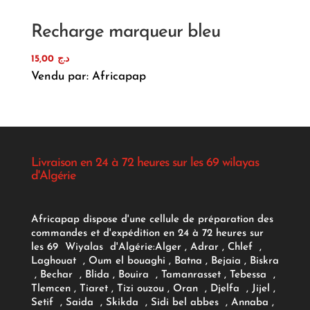
Recharge marqueur bleu
15,00
د.ج
Vendu par: Africapap
Livraison en 24 à 72 heures sur les 69 wilayas
d'Algérie
Africapap dispose d'une cellule de préparation des
commandes et d'expédition en 24 à 72 heures sur
les 69 Wiyalas d'Algérie:
Alger
, Adrar
, Chlef ,
Laghouat , Oum el bouaghi , Batna , Bejaia , Biskra
, Bechar , Blida , Bouira , Tamanrasset , Tebessa ,
Tlemcen , Tiaret , Tizi ouzou , Oran , Djelfa , Jijel ,
Setif , Saida , Skikda , Sidi bel abbes , Annaba ,