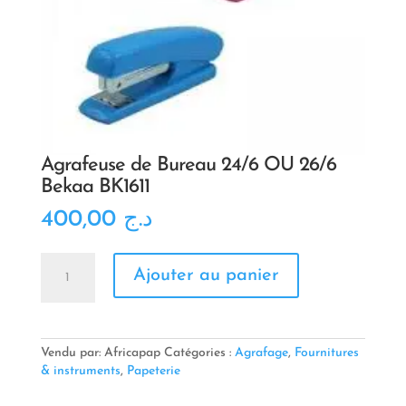
Agrafeuse de Bureau 24/6 OU 26/6
Bekaa BK1611
400,00
د.ج
quantité
Ajouter au panier
de
Agrafeuse
de
Bureau
24/6
Vendu par: Africapap
Catégories :
Agrafage
,
Fournitures
OU
& instruments
,
Papeterie
26/6
Bekaa