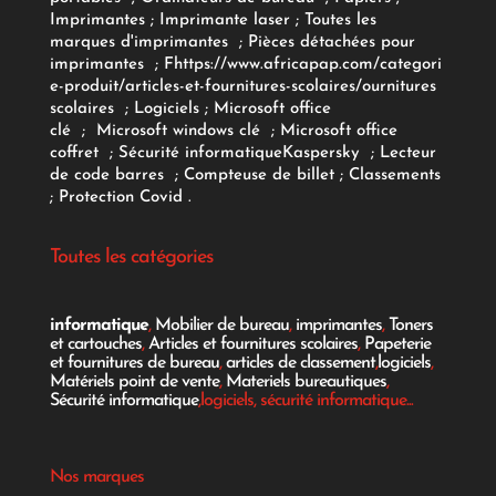
Imprimantes
;
Imprimante laser
;
Toutes les
marques d'imprimantes
;
Pièces détachées pour
imprimantes
;
F
https://www.africapap.com/categori
e-produit/articles-et-fournitures-scolaires/
ournitures
scolaires
;
Logiciels
; Microsoft office
clé
;
Microsoft windows clé
;
Microsoft office
coffret
;
Sécurité informatique
Kaspersky
;
Lecteur
de code barres
;
Compteuse de billet
;
Classements
;
Protection Covid
.
Toutes les catégories
informatique
,
Mobilier de bureau
,
imprimantes
,
Toners
et cartouches
,
Articles et fournitures scolaires
,
Papeterie
et fournitures de bureau
,
articles de classement
,
logiciels
,
Matériels point de vente
,
Materiels bureautiques
,
Sécurité informatique
,logiciels, sécurité informatique...
Nos marques