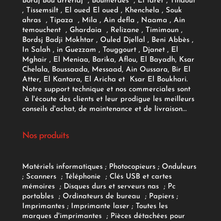
Bordj Bou arreridj , Boumerdes , El taref , Tindouf
, Tissemsilt , El oued El oued , Khenchela , Souk
ahras , Tipaza , Mila , Ain defla , Naama , Ain
temouchent , Ghardaia , Relizane , Timimoun ,
Bordsj Badji Mokhtar , Ouled Djellal , Beni Abbès ,
In Salah , in Guezzam , Touggourt , Djanet , El
Mghair , El Meniaa, Barika, Aflou, El Bayadh, Ksar
Chelala, Boussaada, Messaad, Ain Oussara, Bir El
Atter, El Kantara, El Aricha et Ksar El Boukhari.
Notre support technique et nos commerciales sont
à l'écoute des clients et leur prodigue les meilleurs
conseils d'achat, de maintenance et de livraison...
Nos produits
Matériels informatiques
;
Photocopieurs
;
Onduleurs
;
Scanners
;
Téléphonie
;
Clés USB et cartes
mémoires
;
Disques durs et serveurs nas
;
Pc
portables
;
Ordinateurs
de bureau
;
Papiers
;
Imprimantes
;
Imprimante laser
;
Toutes les
marques d'imprimantes
;
Pièces détachées pour