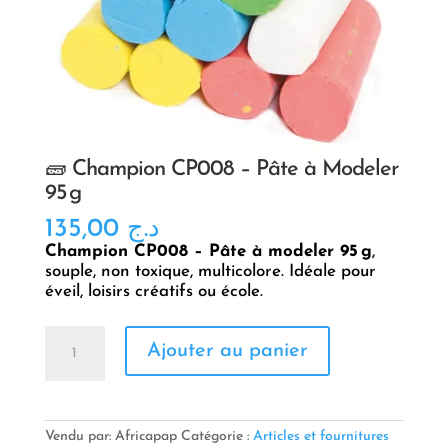
🧱 Champion CP008 – Pâte à Modeler
95 g
135,00
د.ج
Champion CP008 – Pâte à modeler 95 g
,
souple, non toxique, multicolore. Idéale pour
éveil, loisirs créatifs ou école.
quantité
Ajouter au panier
de
🧱
Champion
CP008
–
Vendu par: Africapap
Catégorie :
Articles et fournitures