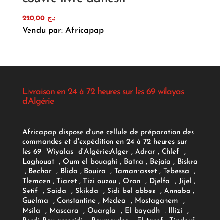
220,00
د.ج
Vendu par: Africapap
Livraison en 24 à 72 heures sur les 69 wilayas
d'Algérie
Africapap dispose d'une cellule de préparation des
commandes et d'expédition en 24 à 72 heures sur
les 69 Wiyalas d'Algérie:
Alger
, Adrar
, Chlef ,
Laghouat , Oum el bouaghi , Batna , Bejaia , Biskra
, Bechar , Blida , Bouira , Tamanrasset , Tebessa ,
Tlemcen , Tiaret , Tizi ouzou , Oran , Djelfa , Jijel ,
Setif , Saida , Skikda , Sidi bel abbes , Annaba ,
Guelma , Constantine , Medea , Mostaganem ,
Msila , Mascara , Ouargla , El bayadh , Illizi ,