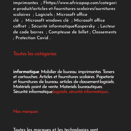
imprimantes
;
F
https://www.africapap.com/categori
e-produit/articles-et-fournitures-scolaires/
ournitures
scolaires
;
Logiciels
; Microsoft office
clé
;
Microsoft windows clé
;
Microsoft office
coffret
;
Sécurité informatique
Kaspersky
;
Lecteur
de code barres
;
Compteuse de billet
;
Classements
;
Protection Covid
.
Toutes les catégories
informatique
,
Mobilier de bureau
,
imprimantes
,
Toners
et cartouches
,
Articles et fournitures scolaires
,
Papeterie
et fournitures de bureau
,
articles de classement
,
logiciels
,
Matériels point de vente
,
Materiels bureautiques
,
Sécurité informatique
,logiciels, sécurité informatique...
Nos marques
Toutes les marques et les technologies sont