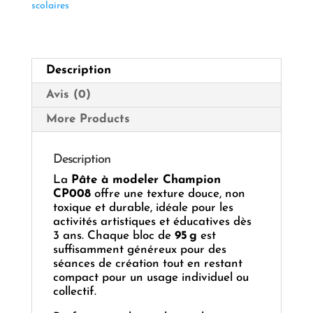
Pâte
scolaires
à
Modeler
95 g
Description
Avis (0)
More Products
Description
La
Pâte à modeler Champion
CP008
offre une texture douce, non
toxique et durable, idéale pour les
activités artistiques et éducatives dès
3 ans. Chaque bloc de
95 g
est
suffisamment généreux pour des
séances de création tout en restant
compact pour un usage individuel ou
collectif.