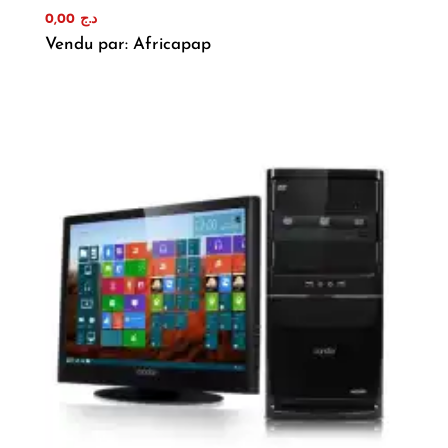
0,00
د.ج
Vendu par: Africapap