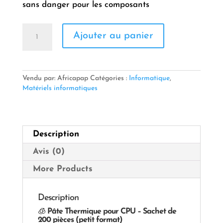
sans danger pour les composants
quantité
Ajouter au panier
de
🧊
Pâte
Thermique
pour
Vendu par: Africapap
Catégories :
Informatique
,
CPU
Matériels informatiques
Description
Avis (0)
More Products
Description
🧊
Pâte Thermique pour CPU – Sachet de
200 pièces (petit format)