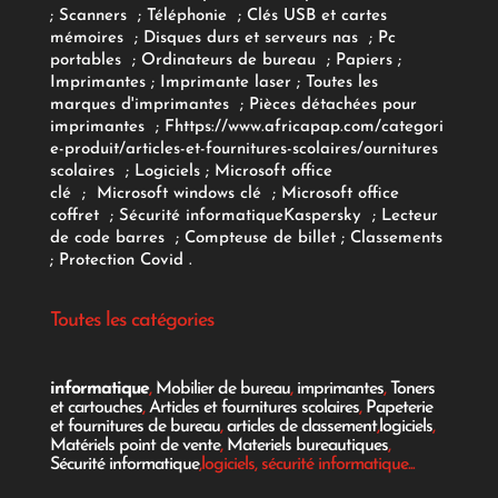
;
Scanners
;
Téléphonie
;
Clés USB et cartes
mémoires
;
Disques durs et serveurs nas
;
Pc
portables
;
Ordinateurs
de bureau
;
Papiers
;
Imprimantes
;
Imprimante laser
;
Toutes les
marques d'imprimantes
;
Pièces détachées pour
imprimantes
;
F
https://www.africapap.com/categori
e-produit/articles-et-fournitures-scolaires/
ournitures
scolaires
;
Logiciels
; Microsoft office
clé
;
Microsoft windows clé
;
Microsoft office
coffret
;
Sécurité informatique
Kaspersky
;
Lecteur
de code barres
;
Compteuse de billet
;
Classements
;
Protection Covid
.
Toutes les catégories
informatique
,
Mobilier de bureau
,
imprimantes
,
Toners
et cartouches
,
Articles et fournitures scolaires
,
Papeterie
et fournitures de bureau
,
articles de classement
,
logiciels
,
Matériels point de vente
,
Materiels bureautiques
,
Sécurité informatique
,logiciels, sécurité informatique...