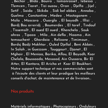
, Bechar , Blida , Bouira , Tamanrasset , Tebessa ,
Tlemcen , Tiaret , Tizi ouzou , Oran , Djelfa , Jijel ,
Setif , Saida , Skikda , Sidi bel abbes , Annaba ,
Guelma , Constantine , Medea , Mostaganem ,
Msila , Mascara , Ouargla , El bayadh , Illizi ,
Bordj Bou arreridj , Boumerdes , El taref , Tindouf
, Tissemsilt , El oued El oued , Khenchela , Souk
ahras , Tipaza , Mila , Ain defla , Naama , Ain
temouchent , Ghardaia , Relizane , Timimoun ,
Bordsj Badji Mokhtar , Ouled Djellal , Beni Abbès ,
In Salah , in Guezzam , Touggourt , Djanet , El
Mghair , El Meniaa, Barika, Aflou, El Bayadh, Ksar
Chelala, Boussaada, Messaad, Ain Oussara, Bir El
Atter, El Kantara, El Aricha et Ksar El Boukhari.
Notre support technique et nos commerciales sont
à l'écoute des clients et leur prodigue les meilleurs
conseils d'achat, de maintenance et de livraison...
Nos produits
Matériels informatiques
;
Photocopieurs
;
Onduleurs