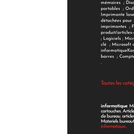
mémoires
;
Dis
portables
;
Ord
Imprimante lase
détachées pour
imprimantes
;
produit/articles-
;
Logiciels
; Micr
clé
;
Microsoft 
informatique
Ka
barres
;
Compte
.
Toutes les caté
informatique
,
Mo
cartouches
,
Articl
de bureau
,
articl
Materiels bureau
informatique...