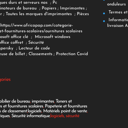
ques durs et serveurs nas
;
Pc
onduleurs
inateurs
de bureau
;
Papiers
; Imprimantes
;
Termes et 
r
;
Toutes les marques d'imprimantes
;
Pièces
Informatiq
F
https://www.africapap.com/categorie-
livraison A
et-fournitures-scolaires/
ournitures scolaires
osoft office clé
;
Microsoft windows
office coffret
;
Sécurité
spersky
;
Lecteur de code
use de billet
;
Classements
;
Protection Covid
gories
bilier de bureau
,
imprimantes
,
Toners et
es et fournitures scolaires
,
Papeterie et fournitures
es de classement
,
logiciels
,
Matériels point de vente
,
tiques
,
Sécurité informatique
,logiciels, sécurité