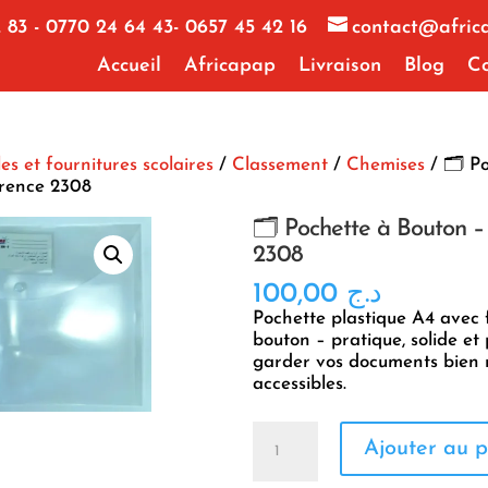
 83 - 0770 24 64 43- 0657 45 42 16
contact@afric
Accueil
Africapap
Livraison
Blog
Co
les et fournitures scolaires
/
Classement
/
Chemises
/ 🗂️ P
rence 2308
🗂️ Pochette à Bouton –
2308
100,00
د.ج
Pochette plastique A4 avec
bouton – pratique, solide et
garder vos documents bien 
accessibles.
quantité
Ajouter au p
de
🗂️