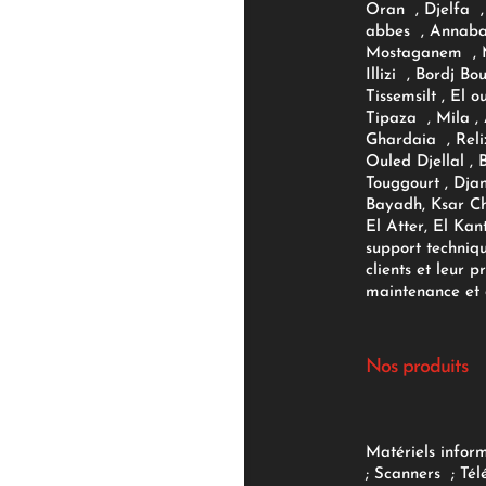
Oran , Djelfa , 
abbes , Annaba
Mostaganem , M
Illizi , Bordj B
Tissemsilt , El 
Tipaza , Mila ,
Ghardaia , Reli
Ouled Djellal , 
Touggourt , Djan
Bayadh, Ksar Ch
El Atter, El Kan
support techniq
clients et leur p
maintenance et d
Nos produits
Matériels infor
;
Scanners
;
Tél