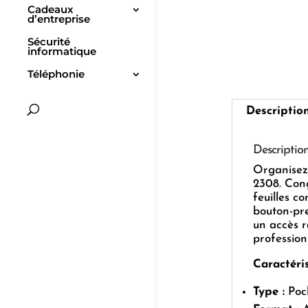
Cadeaux
d’entreprise
Sécurité
informatique
Téléphonie
Descriptio
Descriptio
Organisez
2308. Conç
feuilles co
bouton-pre
un accès r
profession
Caractéris
Type :
Poch