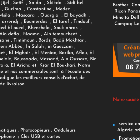
Jijel , Setif , Saida , Skikda , Sidi bel
Brother
Can
 , Guelma , Constantine , Medea ,
Ricoh
Panas
sila , Mascara , Ouargla , El bayadh ,
Minolta
Dell
ou arreridj , Boumerdes , El taref , Tindouf ,
Compaq
Le
oued El oued , Khenchela , Souk ahras ,
 Ain defla , Naama , Ain temouchent ,
zane , Timimoun , Bordsj Badji Mokhtar ,
Beni Abbès , In Salah , in Guezzam ,
et , El Mghair , El Meniaa, Barika, Aflou, El
elala, Boussaada, Messaad, Ain Oussara, Bir
tara, El Aricha et Ksar El Boukhari. Notre
ue et nos commerciales sont à l'écoute des
rodigue les meilleurs conseils d'achat, de
e livraison...
Notre société
service env
Algérie pr
matiques
;
Photocopieurs
;
Onduleurs
éphonie
;
Clés USB et cartes
Promotions