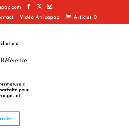
apap.com
ntact
Vidéo Africapap
Articles 0
ochette à
 Référence
 fermeture à
 parfaite pour
rangés et
anier