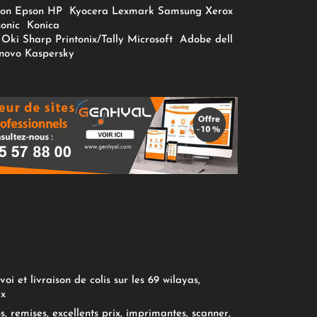
on
Epson
HP
Kyocera
Lexmark
Samsung
Xerox
onic
Konica
Oki
Sharp
Printonix/Tally
Microsoft
Adobe
dell
novo
Kaspersky
oi et livraison de colis sur les 69 wilayas,
ix
, remises, excellents prix, imprimantes, scanner,