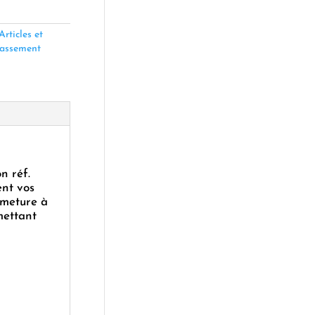
Articles et
assement
n réf.
ent vos
ermeture à
mettant