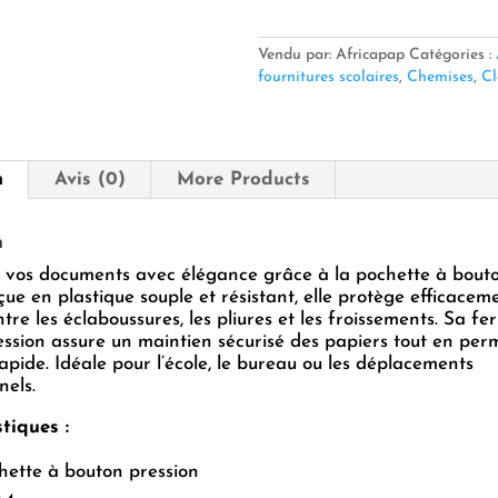
Pochette
à
Bouton
Vendu par: Africapap
Catégories :
–
fournitures scolaires
,
Chemises
,
Cl
Référence
2308
n
Avis (0)
More Products
n
 vos documents avec élégance grâce à la pochette à bouto
ue en plastique souple et résistant, elle protège efficacem
ntre les éclaboussures, les pliures et les froissements. Sa f
ssion assure un maintien sécurisé des papiers tout en per
apide. Idéale pour l’école, le bureau ou les déplacements
nels.
tiques :
ette à bouton pression