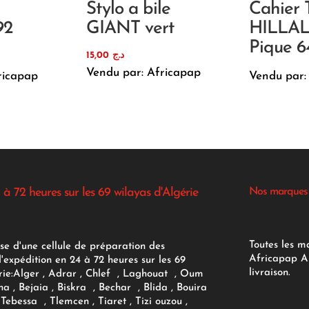
Stylo a bile
Cahier 
92
GIANT vert
HILLAL
Pique 6
15,00
د.ج
Vendu par: Africapap
ricapap
Vendu par:
 à 72 heures sur les 69 wilayas d'Algérie
Nos marques
Toutes les m
se d'une cellule de préparation des
Africapap Al
expédition en 24 à 72 heures sur les 69
livraison.
ie:
Alger
, Adrar
, Chlef , Laghouat , Oum
na , Bejaia , Biskra , Bechar , Blida , Bouira
Tebessa , Tlemcen , Tiaret , Tizi ouzou ,