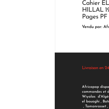
Cahier EL
HILLAL 1
Pages PF
Vendu par: Af
Livraison en 24
Africapap dispo
commandes et d'
Wiyalas d'Algér
el bouaghi , Bat
, Tamanrasset , 