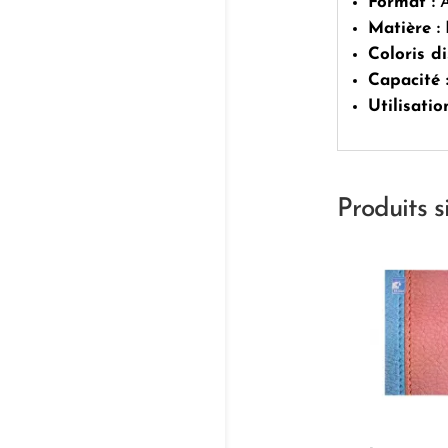
Format :
A
Matière :
P
Coloris di
Capacité 
Utilisation
Produits s