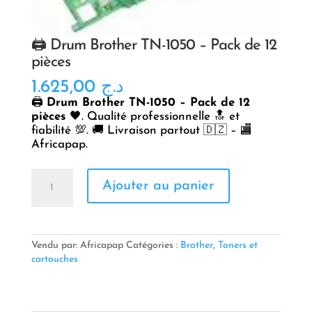
🖨️ Drum Brother TN-1050 – Pack de 12
pièces
1.625,00
د.ج
🖨️
Drum Brother TN-1050 – Pack de 12
pièces
🖤. Qualité professionnelle 🔝 et
fiabilité 💯. 🚚 Livraison partout 🇩🇿 – 🏬
Africapap.
quantité
Ajouter au panier
de
🖨️
Drum
Brother
TN-
Vendu par: Africapap
Catégories :
Brother
,
Toners et
1050
cartouches
–
Pack
de