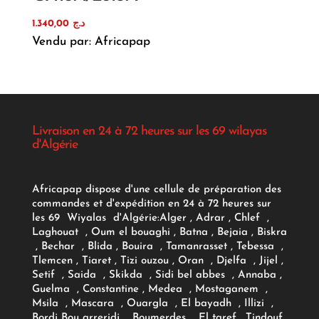
1.340,00
د.ج
Vendu par: Africapap
Livraison en 24 à 72 heures sur les 69 wilayas
d'Algérie
Africapap dispose d'une cellule de préparation des
commandes et d'expédition en 24 à 72 heures sur
les 69 Wiyalas d'Algérie:
Alger
, Adrar
, Chlef ,
Laghouat , Oum el bouaghi , Batna , Bejaia , Biskra
, Bechar , Blida , Bouira , Tamanrasset , Tebessa ,
Tlemcen , Tiaret , Tizi ouzou , Oran , Djelfa , Jijel ,
Setif , Saida , Skikda , Sidi bel abbes , Annaba ,
Guelma , Constantine , Medea , Mostaganem ,
Msila , Mascara , Ouargla , El bayadh , Illizi ,
Bordj Bou arreridj , Boumerdes , El taref , Tindouf