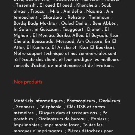
, Tissemsilt , El oued El oued , Khenchela , Souk
ahras , Tipaza , Mila , Ain defla , Naama , Ain
temouchent , Ghardaia , Relizane , Timimoun ,
Bordsj Badji Mokhtar , Ouled Djellal , Beni Abbès ,
In Salah , in Guezzam , Touggourt , Djanet , El
Mghair , El Meniaa, Barika, Aflou, El Bayadh, Ksar
Chelala, Boussaada, Messaad, Ain Oussara, Bir El
Atter, El Kantara, El Aricha et Ksar El Boukhari.
Notre support technique et nos commerciales sont
à l'écoute des clients et leur prodigue les meilleurs
conseils d'achat, de maintenance et de livraison...
Nos produits
Matériels informatiques
;
Photocopieurs
;
Onduleurs
;
Scanners
;
Téléphonie
;
Clés USB et cartes
mémoires
;
Disques durs et serveurs nas
;
Pc
portables
;
Ordinateurs
de bureau
;
Papiers
;
Imprimantes
;
Imprimante laser
;
Toutes les
marques d'imprimantes
;
Pièces détachées pour