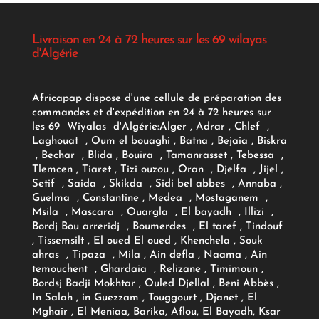
Livraison en 24 à 72 heures sur les 69 wilayas
d'Algérie
Africapap dispose d'une cellule de préparation des
commandes et d'expédition en 24 à 72 heures sur
les 69 Wiyalas d'Algérie:
Alger
, Adrar
, Chlef ,
Laghouat , Oum el bouaghi , Batna , Bejaia , Biskra
, Bechar , Blida , Bouira , Tamanrasset , Tebessa ,
Tlemcen , Tiaret , Tizi ouzou , Oran , Djelfa , Jijel ,
Setif , Saida , Skikda , Sidi bel abbes , Annaba ,
Guelma , Constantine , Medea , Mostaganem ,
Msila , Mascara , Ouargla , El bayadh , Illizi ,
Bordj Bou arreridj , Boumerdes , El taref , Tindouf
, Tissemsilt , El oued El oued , Khenchela , Souk
ahras , Tipaza , Mila , Ain defla , Naama , Ain
temouchent , Ghardaia , Relizane , Timimoun ,
Bordsj Badji Mokhtar , Ouled Djellal , Beni Abbès ,
In Salah , in Guezzam , Touggourt , Djanet , El
Mghair , El Meniaa, Barika, Aflou, El Bayadh, Ksar