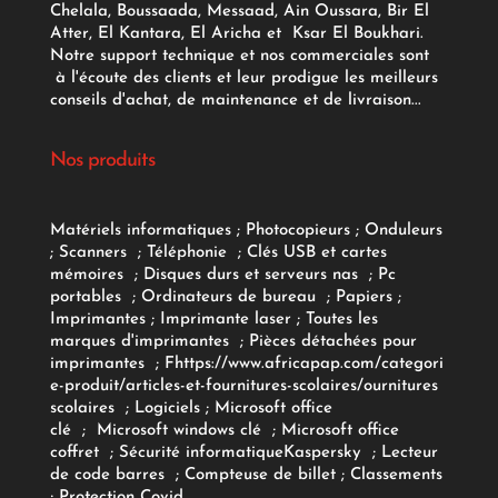
Chelala, Boussaada, Messaad, Ain Oussara, Bir El
Atter, El Kantara, El Aricha et Ksar El Boukhari.
Notre support technique et nos commerciales sont
à l'écoute des clients et leur prodigue les meilleurs
conseils d'achat, de maintenance et de livraison...
Nos produits
Matériels informatiques
;
Photocopieurs
;
Onduleurs
;
Scanners
;
Téléphonie
;
Clés USB et cartes
mémoires
;
Disques durs et serveurs nas
;
Pc
portables
;
Ordinateurs
de bureau
;
Papiers
;
Imprimantes
;
Imprimante laser
;
Toutes les
marques d'imprimantes
;
Pièces détachées pour
imprimantes
;
F
https://www.africapap.com/categori
e-produit/articles-et-fournitures-scolaires/
ournitures
scolaires
;
Logiciels
; Microsoft office
clé
;
Microsoft windows clé
;
Microsoft office
coffret
;
Sécurité informatique
Kaspersky
;
Lecteur
de code barres
;
Compteuse de billet
;
Classements
;
Protection Covid
.