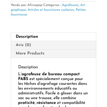
–
Vendu par: Africapap
Catégories :
Agrafeuses
,
Art
Petit
graphique
,
Articles et fournitures scolaires
,
Petites
modèle
fournitures
(24/6
&
26/6)
💼
Description
Avis (0)
More Products
Description
L’
agrafeuse de bureau compact
FABS
est spécialement conçue pour
les tâches d’agrafage courantes dans
les environnements éducatifs ou
administratifs. Facile à glisser dans un
sac ou une trousse, elle combine
praticité
,
résistance
et compatibilité