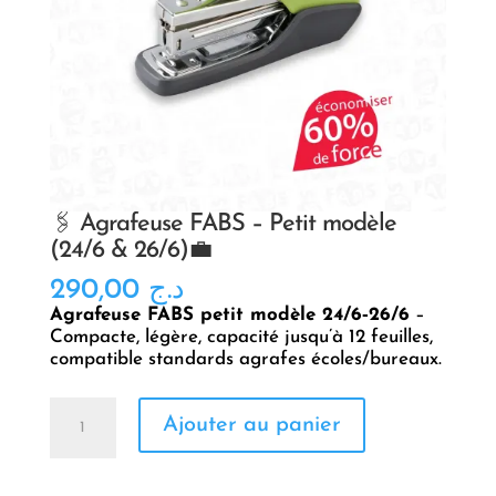
🖇️ Agrafeuse FABS – Petit modèle
(24/6 & 26/6)💼
290,00
د.ج
Agrafeuse FABS petit modèle 24/6‑26/6
–
Compacte, légère, capacité jusqu’à 12 feuilles,
compatible standards agrafes écoles/bureaux.
quantité
Ajouter au panier
de
🖇️
Agrafeuse
FABS