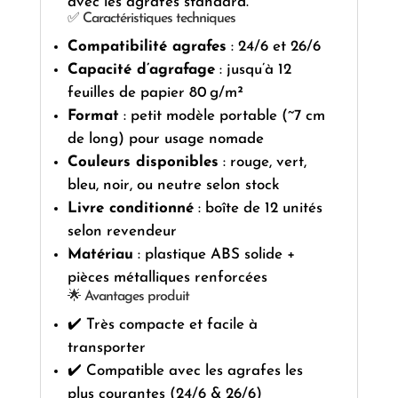
avec les agrafes standard.
✅ Caractéristiques techniques
Compatibilité agrafes
: 24/6 et 26/6
Capacité d’agrafage
: jusqu’à 12
feuilles de papier 80 g/m²
Format
: petit modèle portable (~7 cm
de long) pour usage nomade
Couleurs disponibles
: rouge, vert,
bleu, noir, ou neutre selon stock
Livre conditionné
: boîte de 12 unités
selon revendeur
Matériau
: plastique ABS solide +
pièces métalliques renforcées
🌟 Avantages produit
✔️ Très compacte et facile à
transporter
✔️ Compatible avec les agrafes les
plus courantes (24/6 & 26/6)