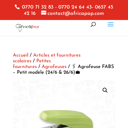
0770 71 32 83 - 0770 24 64 43- 0657 45
42 16
contact@africapap.com
Accueil
/
Articles et fournitures
scolaires
/
Petites
fournitures
/
Agrafeuses
/ 🖇️ Agrafeuse FABS
– Petit modèle (24/6 & 26/6)💼