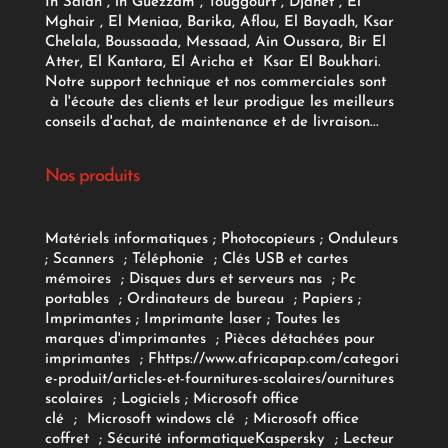
In Salah , in Guezzam , Touggourt , Djanet , El
Mghair , El Meniaa, Barika, Aflou, El Bayadh, Ksar
Chelala, Boussaada, Messaad, Ain Oussara, Bir El
Atter, El Kantara, El Aricha et Ksar El Boukhari.
Notre support technique et nos commerciales sont
à l'écoute des clients et leur prodigue les meilleurs
conseils d'achat, de maintenance et de livraison...
Nos produits
Matériels informatiques
;
Photocopieurs
;
Onduleurs
;
Scanners
;
Téléphonie
;
Clés USB et cartes
mémoires
;
Disques durs et serveurs nas
;
Pc
portables
;
Ordinateurs
de bureau
;
Papiers
;
Imprimantes
;
Imprimante laser
;
Toutes les
marques d'imprimantes
;
Pièces détachées pour
imprimantes
;
F
https://www.africapap.com/categori
e-produit/articles-et-fournitures-scolaires/
ournitures
scolaires
;
Logiciels
; Microsoft office
clé
;
Microsoft windows clé
;
Microsoft office
coffret
;
Sécurité informatique
Kaspersky
;
Lecteur