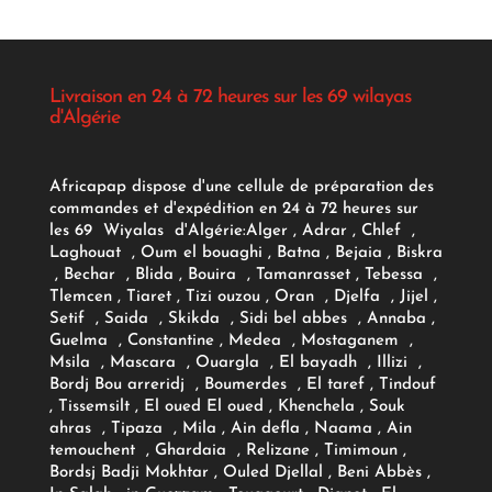
Livraison en 24 à 72 heures sur les 69 wilayas
d'Algérie
Africapap dispose d'une cellule de préparation des
commandes et d'expédition en 24 à 72 heures sur
les 69 Wiyalas d'Algérie:
Alger
, Adrar
, Chlef ,
Laghouat , Oum el bouaghi , Batna , Bejaia , Biskra
, Bechar , Blida , Bouira , Tamanrasset , Tebessa ,
Tlemcen , Tiaret , Tizi ouzou , Oran , Djelfa , Jijel ,
Setif , Saida , Skikda , Sidi bel abbes , Annaba ,
Guelma , Constantine , Medea , Mostaganem ,
Msila , Mascara , Ouargla , El bayadh , Illizi ,
Bordj Bou arreridj , Boumerdes , El taref , Tindouf
, Tissemsilt , El oued El oued , Khenchela , Souk
ahras , Tipaza , Mila , Ain defla , Naama , Ain
temouchent , Ghardaia , Relizane , Timimoun ,
Bordsj Badji Mokhtar , Ouled Djellal , Beni Abbès ,