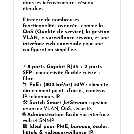
dans les infrastructures réseau
étendues.
Il intègre de nombreuses
fonctionnalités avancées comme la
QoS (Qualité de service)
, la
gestion
VLAN
, la
surveillance réseau
, et une
interface web conviviale
pour une
configuration simplifiée.
⚡
8 ports Gigabit RJ45 + 2 ports
SFP
: connectivité flexible cuivre +
fibre.
🔌
PoE+ (802.3af/at) 53W
: alimente
directement points d’accès, caméras
IP, téléphones IP.
🛠️
Switch Smart JetStream
: gestion
avancée VLAN, QoS, sécurité.
🌐
Administration facile
via interface
web et SNMP.
🏢
Idéal pour PME, bureaux, écoles,
hôtels & vidéosurveillance IP
.