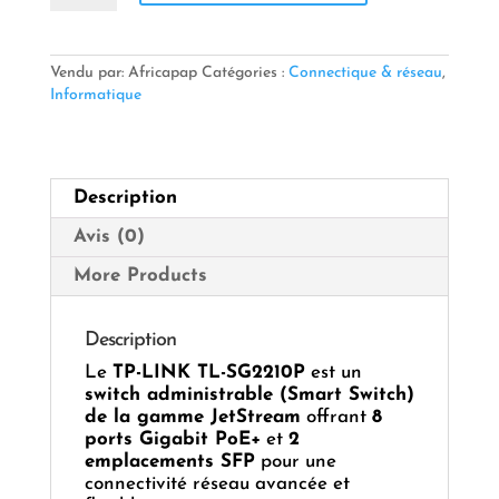
📡
TP-
LINK
TL-
Vendu par: Africapap
Catégories :
Connectique & réseau
,
SG2210P
Informatique
Switch
JetStream
8
Ports
Description
Gigabit
PoE+
Avis (0)
+
2
More Products
SFP
Description
Le
TP-LINK TL-SG2210P
est un
switch administrable (Smart Switch)
de la gamme JetStream
offrant
8
ports Gigabit PoE+
et
2
emplacements SFP
pour une
connectivité réseau avancée et