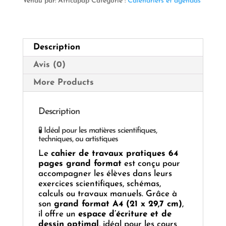
Vendu par: Africapap
Catégorie :
Calendriers et agendas
–
Grand
Format
–
Description
64
Pages
Avis (0)
More Products
Description
🧪 Idéal pour les matières scientifiques,
techniques, ou artistiques
Le
cahier de travaux pratiques 64
pages grand format
est conçu pour
accompagner les élèves dans leurs
exercices scientifiques, schémas,
calculs ou travaux manuels. Grâce à
son
grand format A4 (21 x 29,7 cm)
,
il offre un
espace d’écriture et de
dessin optimal
, idéal pour les cours