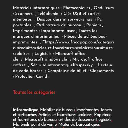
Matériels informatiques
;
Photocopieurs
;
Onduleurs
;
Scanners
;
Téléphonie
;
Clés USB et cartes
mémoires
;
Disques durs et serveurs nas
;
Pc
portables
;
Ordinateurs
de bureau
;
Papiers
;
Imprimantes
;
Imprimante laser
;
Toutes les
marques d'imprimantes
;
Pièces détachées pour
imprimantes
;
F
https://www.africapap.com/categori
e-produit/articles-et-fournitures-scolaires/
ournitures
scolaires
;
Logiciels
; Microsoft office
clé
;
Microsoft windows clé
;
Microsoft office
coffret
;
Sécurité informatique
Kaspersky
;
Lecteur
de code barres
;
Compteuse de billet
;
Classements
;
Protection Covid
.
Toutes les catégories
informatique
,
Mobilier de bureau
,
imprimantes
,
Toners
et cartouches
,
Articles et fournitures scolaires
,
Papeterie
et fournitures de bureau
,
articles de classement
,
logiciels
,
Matériels point de vente
,
Materiels bureautiques
,