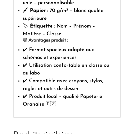
unie – personnalisable
🖋️
Papier
: 70 g/m² – blanc qualité
supérieure
🏷️
Étiquette
: Nom – Prénom –
Matière – Classe
🟢
Avantages produit :
✔️ Format spacieux adapté aux
schémas et expériences
✔️ Utilisation confortable en classe ou
au labo
✔️ Compatible avec crayons, stylos,
règles et outils de dessin
✔️ Produit local – qualité Papeterie
Oranaise 🇩🇿