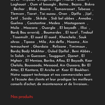
Laghouat , Oum el bouaghi , Batna , Bejaia , Biskra
, Bechar , Blida , Bouira , Tamanrasset , Tebessa ,
Tlemcen , Tiaret , Tizi ouzou , Oran , Djelfa , Jijel ,
Setif , Saida , Skikda , Sidi bel abbes , Annaba ,
Guelma , Constantine , Medea , Mostaganem ,
Msila , Mascara , Ouargla , El bayadh , Illizi ,
Bordj Bou arreridj , Boumerdes , El taref , Tindouf
, Tissemsilt , El oued El oued , Khenchela , Souk
ahras , Tipaza , Mila , Ain defla , Naama , Ain
temouchent , Ghardaia , Relizane , Timimoun ,
Bordsj Badji Mokhtar , Ouled Djellal , Beni Abbès ,
In Salah , in Guezzam , Touggourt , Djanet , El
Mghair , El Meniaa, Barika, Aflou, El Bayadh, Ksar
Chelala, Boussaada, Messaad, Ain Oussara, Bir El
Atter, El Kantara, El Aricha et Ksar El Boukhari.
Notre support technique et nos commerciales sont
à l'écoute des clients et leur prodigue les meilleurs
conseils d'achat, de maintenance et de livraison...
Nos produits