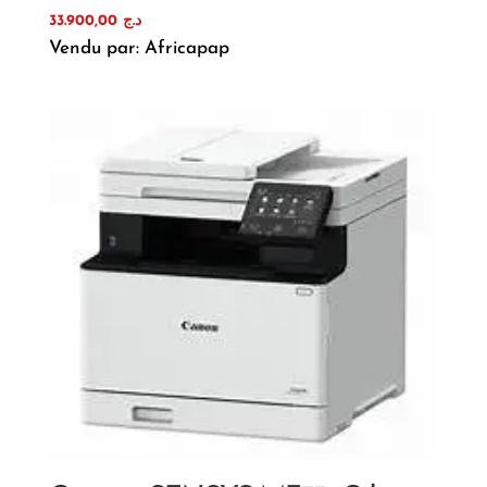
33.900,00
د.ج
Vendu par: Africapap