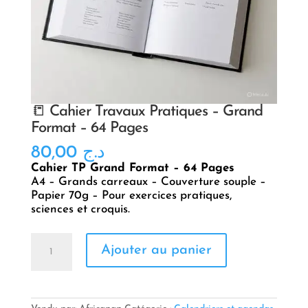
📒 Cahier Travaux Pratiques – Grand
Format – 64 Pages
80,00
د.ج
Cahier TP Grand Format – 64 Pages
A4 – Grands carreaux – Couverture souple –
Papier 70g – Pour exercices pratiques,
sciences et croquis.
quantité
Ajouter au panier
de
📒
Cahier
Travaux
Pratiques