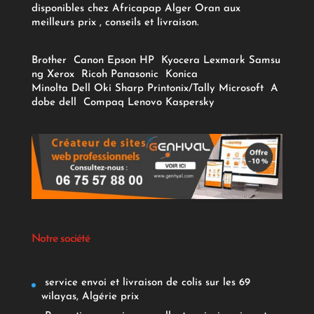
disponibles chez Africapap Alger Oran aux
meilleurs prix , conseils et livraison.
Brother
Canon
Epson
HP
Kyocera
Lexmark
Samsu
ng
Xerox
Ricoh
Panasonic
Konica
Minolta
Dell
Oki
Sharp
Printonix/Tally
Microsoft
A
dobe
dell
Compaq
Lenovo
Kaspersky
Notre société
service envoi et livraison de colis sur les 69
wilayas, Algérie prix