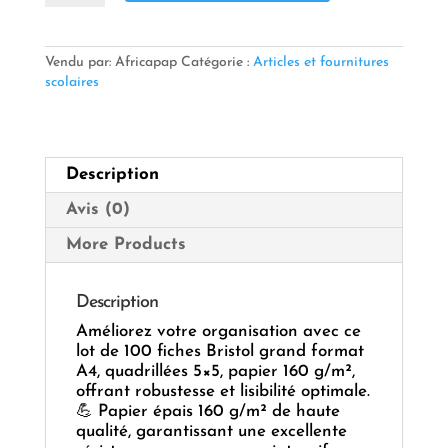
📋
Fiche
Bristol
5x5
Vendu par: Africapap
Catégorie :
Articles et fournitures
A4
scolaires
160
G
PQ
/100
Description
F
—
Avis (0)
Grande
Surface
More Products
&
Précision
pour
Description
vos
Améliorez votre organisation avec ce
Notes
lot de 100 fiches Bristol grand format
et
A4, quadrillées 5×5, papier 160 g/m²,
Schémas
offrant robustesse et lisibilité optimale.
📐
💪 Papier épais 160 g/m² de haute
📝
qualité, garantissant une excellente