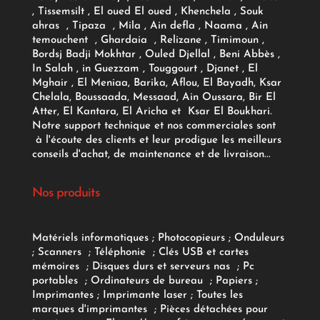
, Tissemsilt , El oued El oued , Khenchela , Souk
ahras , Tipaza , Mila , Ain defla , Naama , Ain
temouchent , Ghardaia , Relizane , Timimoun ,
Bordsj Badji Mokhtar , Ouled Djellal , Beni Abbès ,
In Salah , in Guezzam , Touggourt , Djanet , El
Mghair , El Meniaa, Barika, Aflou, El Bayadh, Ksar
Chelala, Boussaada, Messaad, Ain Oussara, Bir El
Atter, El Kantara, El Aricha et Ksar El Boukhari.
Notre support technique et nos commerciales sont
à l'écoute des clients et leur prodigue les meilleurs
conseils d'achat, de maintenance et de livraison...
Nos produits
Matériels informatiques
;
Photocopieurs
;
Onduleurs
;
Scanners
;
Téléphonie
;
Clés USB et cartes
mémoires
;
Disques durs et serveurs nas
;
Pc
portables
;
Ordinateurs
de bureau
;
Papiers
;
Imprimantes
;
Imprimante laser
;
Toutes les
marques d'imprimantes
;
Pièces détachées pour