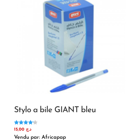
Stylo a bile GIANT bleu
Note
15,00
د.ج
4.00
Vendu par: Africapap
sur 5