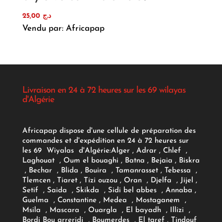
25,00
د.ج
Vendu par: Africapap
Livraison en 24 à 72 heures sur les 69 wilayas
d'Algérie
Africapap dispose d'une cellule de préparation des
commandes et d'expédition en 24 à 72 heures sur
les 69 Wiyalas d'Algérie:
Alger
, Adrar
, Chlef ,
Laghouat , Oum el bouaghi , Batna , Bejaia , Biskra
, Bechar , Blida , Bouira , Tamanrasset , Tebessa ,
Tlemcen , Tiaret , Tizi ouzou , Oran , Djelfa , Jijel ,
Setif , Saida , Skikda , Sidi bel abbes , Annaba ,
Guelma , Constantine , Medea , Mostaganem ,
Msila , Mascara , Ouargla , El bayadh , Illizi ,
Bordj Bou arreridj , Boumerdes , El taref , Tindouf