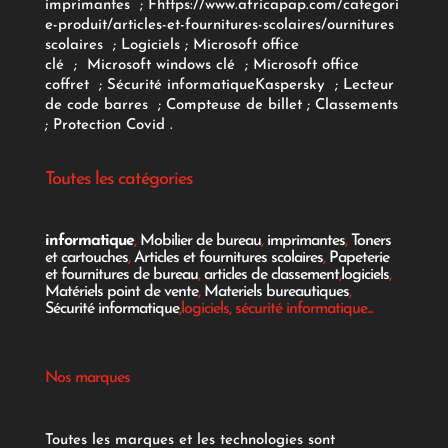
imprimantes
;
F
https://www.africapap.com/categori
e-produit/articles-et-fournitures-scolaires/
ournitures
scolaires
;
Logiciels
; Microsoft office
clé
;
Microsoft windows clé
;
Microsoft office
coffret
;
Sécurité informatique
Kaspersky
;
Lecteur
de code barres
;
Compteuse de billet
;
Classements
;
Protection Covid
.
Toutes les catégories
informatique
,
Mobilier de bureau
,
imprimantes
,
Toners
et cartouches
,
Articles et fournitures scolaires
,
Papeterie
et fournitures de bureau
,
articles de classement
,
logiciels
,
Matériels point de vente
,
Materiels bureautiques
,
Sécurité informatique
,logiciels, sécurité informatique...
Nos marques
Toutes les marques et les technologies sont