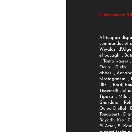
Livraison en 24
Africapap dispo
commandes et d'
Wiyalas d'Algér
el bouaghi , Bat
, Tamanrasset , 
Oran , Djelfa , 
abbes , Annaba
Mostaganem , M
Illizi , Bordj B
Tissemsilt , El 
Tipaza , Mila ,
Ghardaia , Reli
Ouled Djellal , 
Touggourt , Djan
Bayadh, Ksar Ch
El Atter, El Kan