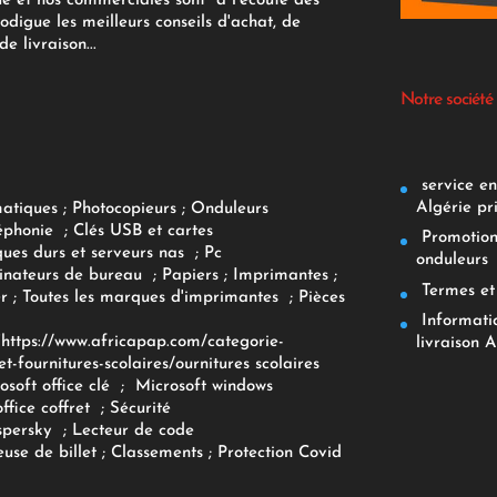
ue et nos commerciales sont à l'écoute des
rodigue les meilleurs conseils d'achat, de
e livraison...
Notre société
service env
Algérie pr
matiques
;
Photocopieurs
;
Onduleurs
éphonie
;
Clés USB et cartes
Promotions
ques durs et serveurs nas
;
Pc
onduleurs
inateurs
de bureau
;
Papiers
; Imprimantes
;
Termes et 
r
;
Toutes les marques d'imprimantes
;
Pièces
Informatiq
F
https://www.africapap.com/categorie-
livraison A
et-fournitures-scolaires/
ournitures scolaires
osoft office clé
;
Microsoft windows
office coffret
;
Sécurité
spersky
;
Lecteur de code
use de billet
;
Classements
;
Protection Covid