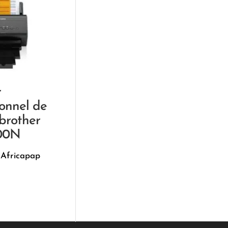
r
ionnel de
brother
00N
 Africapap