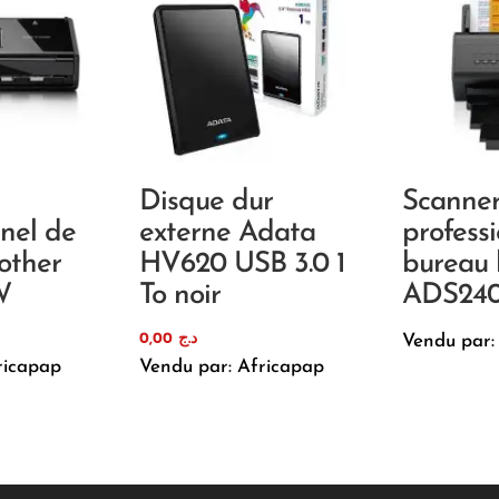
Disque dur
Scanne
nnel de
externe Adata
profess
other
HV620 USB 3.0 1
bureau 
W
To noir
ADS24
0,00
د.ج
Vendu par:
ricapap
Vendu par: Africapap