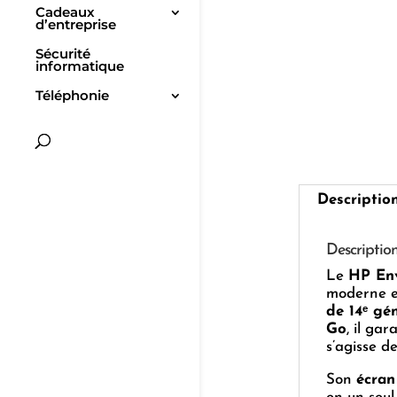
Cadeaux
d’entreprise
Sécurité
informatique
Téléphonie
Descriptio
Descriptio
Le
HP En
moderne et
de 14ᵉ gé
Go
, il gar
s’agisse d
Son
écran