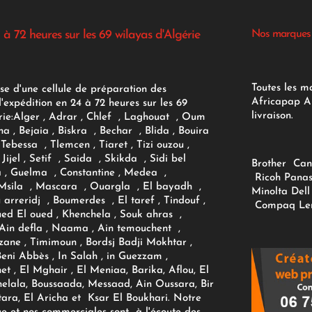
 à 72 heures sur les 69 wilayas d'Algérie
Nos marques
Toutes les m
se d'une cellule de préparation des
Africapap Al
expédition en 24 à 72 heures sur les 69
livraison.
ie:
Alger
, Adrar
, Chlef , Laghouat , Oum
na , Bejaia , Biskra , Bechar , Blida , Bouira
Tebessa , Tlemcen , Tiaret , Tizi ouzou ,
Jijel , Setif , Saida , Skikda , Sidi bel
Brother
Can
 , Guelma , Constantine , Medea ,
Ricoh
Panas
sila , Mascara , Ouargla , El bayadh ,
Minolta
Dell
ou arreridj , Boumerdes , El taref , Tindouf ,
Compaq
Le
oued El oued , Khenchela , Souk ahras ,
 Ain defla , Naama , Ain temouchent ,
zane , Timimoun , Bordsj Badji Mokhtar ,
Beni Abbès , In Salah , in Guezzam ,
et , El Mghair , El Meniaa, Barika, Aflou, El
elala, Boussaada, Messaad, Ain Oussara, Bir
tara, El Aricha et Ksar El Boukhari. Notre