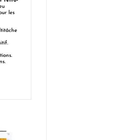
r rétro-
eu
our les
titâche
tif.
tions.
ns.