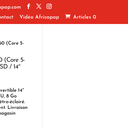
apap.com
ntact
Vidéo Africapap
Articles 0
0 (Core 5-
 (Core 5-
SD / 14″
ertible 14″
0U, 8 Go
tro-éclairé.
nt. Livraison
magasin