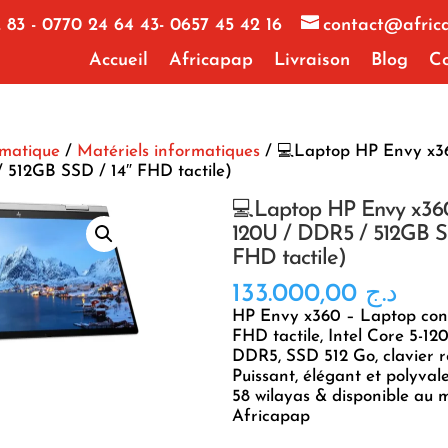
 83 - 0770 24 64 43- 0657 45 42 16
contact@afric
Accueil
Africapap
Livraison
Blog
Co
rmatique
/
Matériels informatiques
/ 💻Laptop HP Envy x36
 512GB SSD / 14″ FHD tactile)
💻Laptop HP Envy x360
120U / DDR5 / 512GB S
FHD tactile)
133.000,00
د.ج
HP Envy x360 – Laptop conv
FHD tactile, Intel Core 5-12
DDR5, SSD 512 Go, clavier ré
Puissant, élégant et polyvale
58 wilayas & disponible au 
Africapap