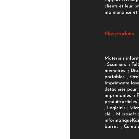
support techniq
clients et leur p
maintenance et d
Nos produits
Matériels infor
;
Scanners
;
Tél
mémoires
;
Dis
portables
;
Ord
Imprimante lase
détachées pour
imprimantes
;
produit/articles-
;
Logiciels
; Micr
clé
;
Microsoft 
informatique
Ka
barres
;
Compte
.