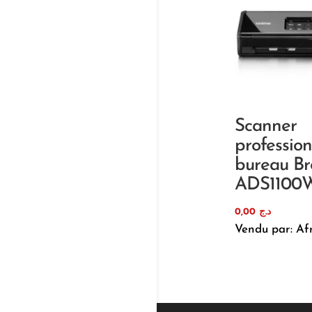
Scanner
professio
bureau Br
ADS1100
0,00
د.ج
Vendu par: Af