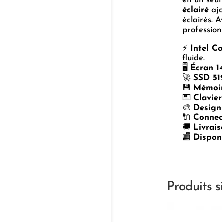
en un seul
éclairé
ajo
éclairés. 
profession
⚡
Intel C
fluide.
🖥️
Écran 1
🚀
SSD 51
💾
Mémoi
⌨️
Clavier
🎨
Design
🔌
Connec
🚚
Livrais
🏬
Dispon
Produits s