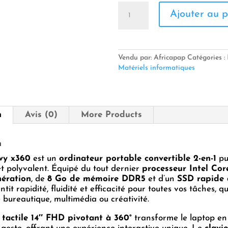
quantité
Ajouter au p
de
💻
Laptop
HP
Envy
Vendu par: Africapap
Catégories :
x360
Matériels informatiques
(Core
5-
120U
/
n
Avis (0)
More Products
DDR5
/
512GB
n
SSD
vy x360
est un
ordinateur portable convertible 2-en-1
/
pu
 polyvalent. Équipé du tout dernier
14"
processeur Intel Cor
nération
, de
8 Go de mémoire DDR5
FHD
et d’un
SSD rapide 
antit rapidité, fluidité et efficacité pour toutes vos tâches, qu’
tactile)
e bureautique, multimédia ou créativité.
 tactile 14″ FHD pivotant à 360°
transforme le laptop en 