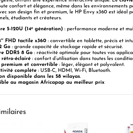
 geste, offrant une expérience interactive unique. Le
clavie
ute confort et élégance, même dans les environnements p
Avec son design fin et premium, le HP Envy x360 est idéal p
nels, étudiants et créateurs.
ore 5-120U (14ᵉ génération)
: performance moderne et mul
4″ FHD tactile x360
: convertible en tablette, précis et intui
2 Go
: grande capacité de stockage rapide et sécurisé.
re DDR5 8 Go
: réactivité optimale pour toutes vos applica
 rétro-éclairé
: confort d’utilisation dans toutes les conditio
 premium et convertible
: léger, élégant et polyvalent.
tivité complète
: USB-C, HDMI, Wi-Fi, Bluetooth.
on disponible dans les 58 wilayas
.
ible au magasin Africapap au meilleur prix
imilaires