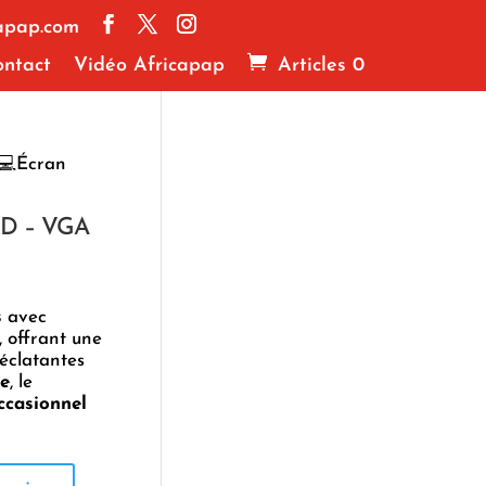
apap.com
ntact
Vidéo Africapap
Articles 0
💻Écran
ED – VGA
s
avec
, offrant une
 éclatantes
e
, le
casionnel