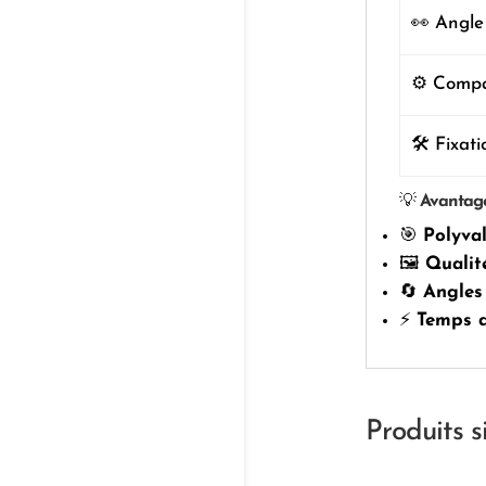
👀 Angle
⚙️ Compat
🛠️ Fixat
💡
Avantag
🎯
Polyva
🖼️
Qualit
🔄
Angles
⚡
Temps d
Produits s