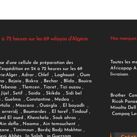
 à 72 heures sur les 69 wilayas d'Algérie
Nos marques
Toutes les m
se d'une cellule de préparation des
Africapap Al
expédition en 24 à 72 heures sur les 69
livraison.
ie:
Alger
, Adrar
, Chlef , Laghouat , Oum
na , Bejaia , Biskra , Bechar , Blida , Bouira
Tebessa , Tlemcen , Tiaret , Tizi ouzou ,
Jijel , Setif , Saida , Skikda , Sidi bel
Brother
Can
 , Guelma , Constantine , Medea ,
Ricoh
Panas
sila , Mascara , Ouargla , El bayadh ,
Minolta
Dell
ou arreridj , Boumerdes , El taref , Tindouf ,
Compaq
Le
oued El oued , Khenchela , Souk ahras ,
 Ain defla , Naama , Ain temouchent ,
zane , Timimoun , Bordsj Badji Mokhtar ,
Beni Abbès , In Salah , in Guezzam ,