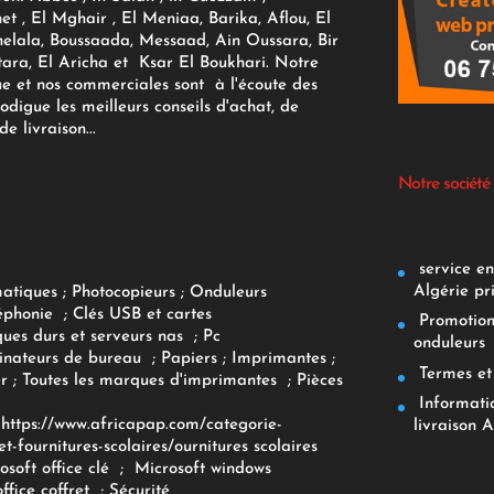
et , El Mghair , El Meniaa, Barika, Aflou, El
elala, Boussaada, Messaad, Ain Oussara, Bir
tara, El Aricha et Ksar El Boukhari. Notre
ue et nos commerciales sont à l'écoute des
rodigue les meilleurs conseils d'achat, de
e livraison...
Notre société
service env
Algérie pr
matiques
;
Photocopieurs
;
Onduleurs
éphonie
;
Clés USB et cartes
Promotions
ques durs et serveurs nas
;
Pc
onduleurs
inateurs
de bureau
;
Papiers
; Imprimantes
;
Termes et 
r
;
Toutes les marques d'imprimantes
;
Pièces
Informatiq
F
https://www.africapap.com/categorie-
livraison A
et-fournitures-scolaires/
ournitures scolaires
osoft office clé
;
Microsoft windows
office coffret
;
Sécurité