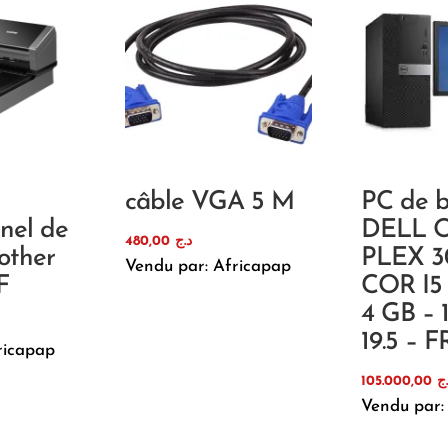
câble VGA 5 M
PC de 
nnel de
DELL O
480,00
د.ج
other
PLEX 3
Vendu par: Africapap
F
COR I5 
4 GB – 
19.5 – 
ricapap
105.000,00
ج
Vendu par: