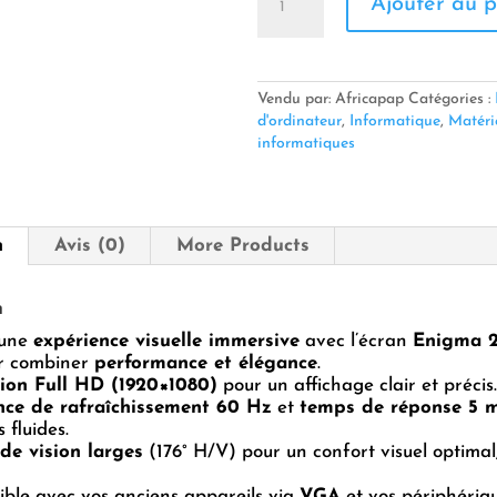
Ajouter au p
de
💻
Écran
Enigma
27″
Vendu par: Africapap
Catégories :
LED
d'ordinateur
,
Informatique
,
Matéri
–
informatiques
VGA
&
HDMI
n
Avis (0)
More Products
n
’une
expérience visuelle immersive
avec l’écran
Enigma 
r combiner
performance et élégance
.
ion Full HD (1920×1080)
pour un affichage clair et précis.
nce de rafraîchissement 60 Hz
et
temps de réponse 5 
 fluides.
de vision larges
(176° H/V) pour un confort visuel optima
ble avec vos anciens appareils via
VGA
et vos périphériq