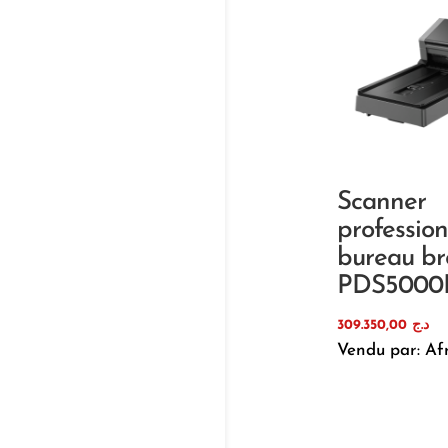
Scanner
professio
bureau br
PDS5000
309.350,00
د.ج
Vendu par: Af