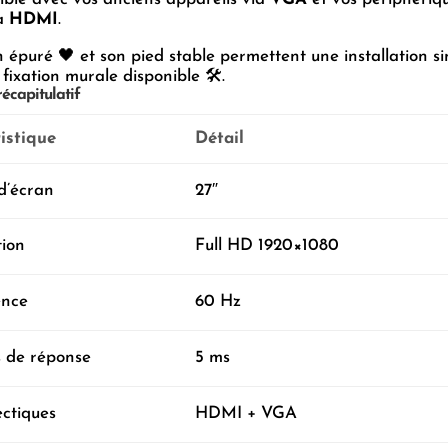
ia
HDMI
.
 épuré 🖤 et son pied stable permettent une installation si
fixation murale disponible 🛠️.
écapitulatif
istique
Détail
 d’écran
27″
tion
Full HD 1920×1080
ence
60 Hz
 de réponse
5 ms
ctiques
HDMI + VGA