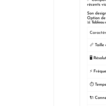
récents v
Son design
Option de 
📊
Tableau r
Caractér
📏 Taille
🖥️ Résolu
⚡ Fréqu
⏱️ Temps
🔌 Conne