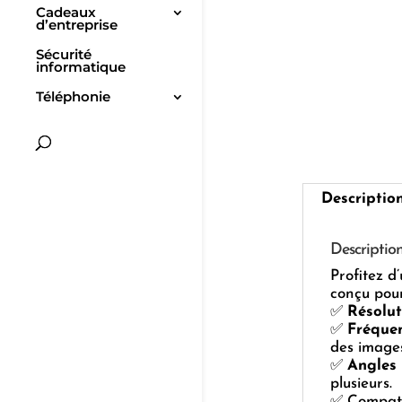
Cadeaux
d’entreprise
Sécurité
informatique
Téléphonie
Descriptio
Descriptio
Profitez d
conçu pou
✅
Résolut
✅
Fréque
des images
✅
Angles 
plusieurs.
✅ Compati