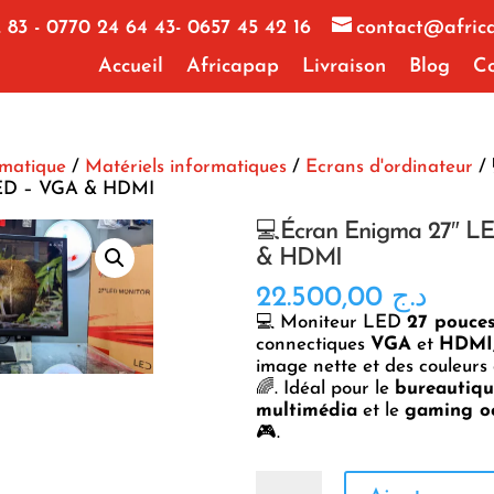
 83 - 0770 24 64 43- 0657 45 42 16
contact@afric
Accueil
Africapap
Livraison
Blog
Co
rmatique
/
Matériels informatiques
/
Ecrans d'ordinateur
/ 
LED – VGA & HDMI
💻Écran Enigma 27″ L
& HDMI
22.500,00
د.ج
💻 Moniteur LED
27 pouce
connectiques
VGA
et
HDMI
image nette et des couleurs
🌈. Idéal pour le
bureautiqu
multimédia
et le
gaming oc
🎮.
quantité