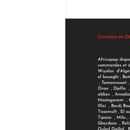
Livraison en 24
Africapap dispo
commandes et d'
Wiyalas d'Algér
el bouaghi , Bat
, Tamanrasset , 
Oran , Djelfa , 
abbes , Annaba
Mostaganem , M
Illizi , Bordj B
Tissemsilt , El 
Tipaza , Mila ,
Ghardaia , Reli
Ouled Djellal , 