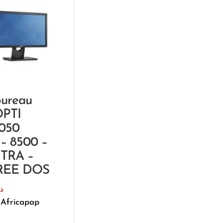
bureau
PTI
050
– 8500 –
1TRA –
FREE DOS
د.
 Africapap