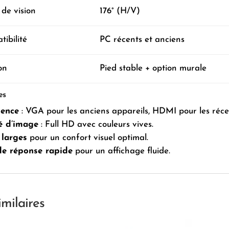
 de vision
176° (H/V)
ibilité
PC récents et anciens
ion
Pied stable + option murale
es
lence
: VGA pour les anciens appareils, HDMI pour les réce
é d’image
: Full HD avec couleurs vives.
 larges
pour un confort visuel optimal.
e réponse rapide
pour un affichage fluide.
imilaires