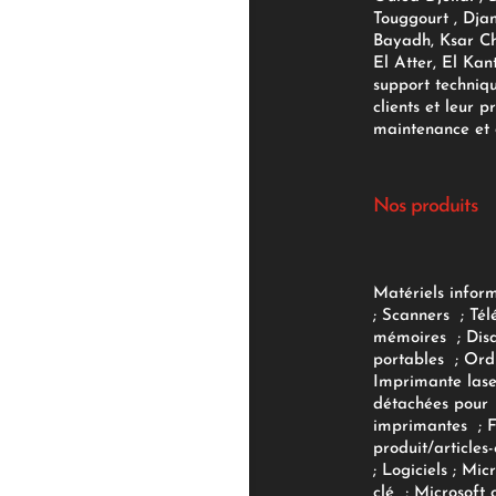
Touggourt , Djan
Bayadh, Ksar Ch
El Atter, El Kan
support techniq
clients et leur p
maintenance et d
Nos produits
Matériels infor
;
Scanners
;
Tél
mémoires
;
Dis
portables
;
Ord
Imprimante lase
détachées pour
imprimantes
;
produit/articles-
;
Logiciels
; Micr
clé
;
Microsoft 