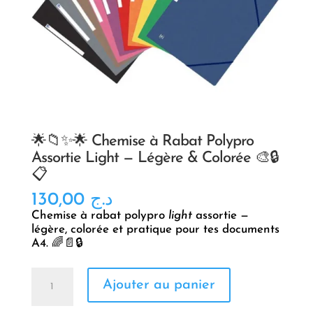
🌟📁✨🌟 Chemise à Rabat Polypro
Assortie Light — Légère & Colorée 🎨🔒
📋
130,00
د.ج
Chemise à rabat polypro
light
assortie —
légère, colorée et pratique pour tes documents
A4. 🌈📄🔒
quantité
Ajouter au panier
de
🌟