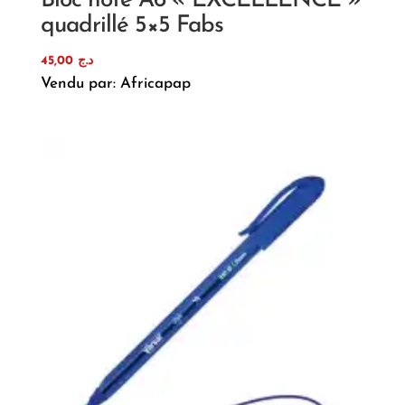
Bloc note A6 « EXCELLENCE »
quadrillé 5×5 Fabs
45,00
د.ج
Vendu par: Africapap