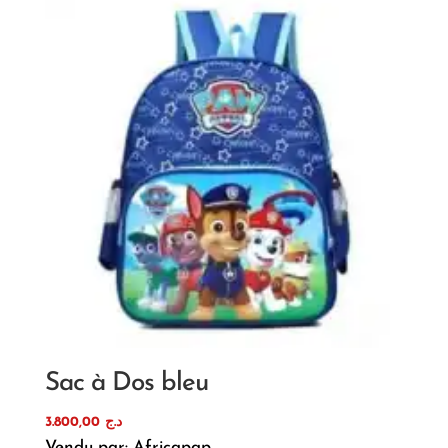
Sac à Dos bleu
3.800,00
د.ج
Vendu par: Africapap