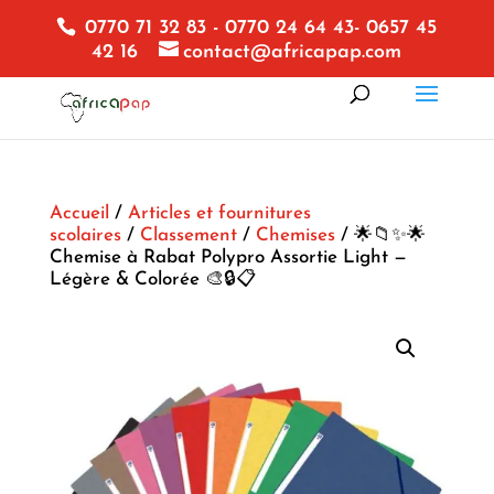
0770 71 32 83 - 0770 24 64 43- 0657 45
42 16
contact@africapap.com
Accueil
/
Articles et fournitures
scolaires
/
Classement
/
Chemises
/ 🌟📁✨🌟
Chemise à Rabat Polypro Assortie Light —
Légère & Colorée 🎨🔒📋