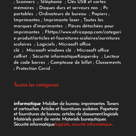
;
Scanners
;
Téléphonie
;
Clés USB et cartes
mémoires
;
Disques durs et serveurs nas
;
Pc
portables
;
Ordinateurs
de bureau
;
Papiers
;
Imprimantes
;
Imprimante laser
;
Toutes les
marques d'imprimantes
;
Pièces détachées pour
imprimantes
;
F
https://www.africapap.com/categori
e-produit/articles-et-fournitures-scolaires/
ournitures
scolaires
;
Logiciels
; Microsoft office
clé
;
Microsoft windows clé
;
Microsoft office
coffret
;
Sécurité informatique
Kaspersky
;
Lecteur
de code barres
;
Compteuse de billet
;
Classements
;
Protection Covid
.
Toutes les catégories
informatique
,
Mobilier de bureau
,
imprimantes
,
Toners
et cartouches
,
Articles et fournitures scolaires
,
Papeterie
et fournitures de bureau
,
articles de classement
,
logiciels
,
Matériels point de vente
,
Materiels bureautiques
,
Sécurité informatique
,logiciels, sécurité informatique...