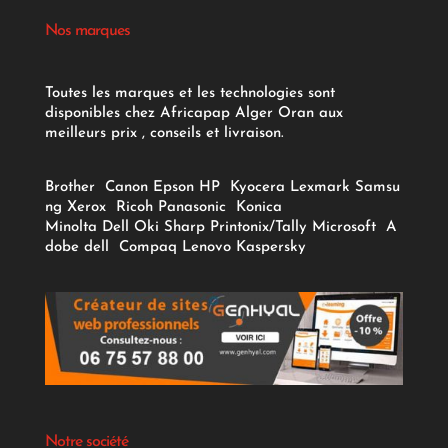
Nos marques
Toutes les marques et les technologies sont
disponibles chez Africapap Alger Oran aux
meilleurs prix , conseils et livraison.
Brother
Canon
Epson
HP
Kyocera
Lexmark
Samsu
ng
Xerox
Ricoh
Panasonic
Konica
Minolta
Dell
Oki
Sharp
Printonix/Tally
Microsoft
A
dobe
dell
Compaq
Lenovo
Kaspersky
Notre société