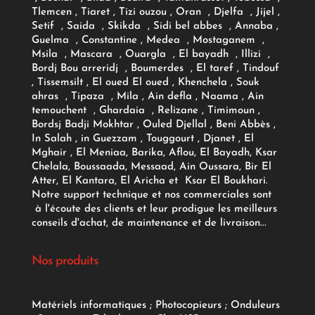
Tlemcen , Tiaret , Tizi ouzou , Oran , Djelfa , Jijel ,
Setif , Saida , Skikda , Sidi bel abbes , Annaba ,
Guelma , Constantine , Medea , Mostaganem ,
Msila , Mascara , Ouargla , El bayadh , Illizi ,
Bordj Bou arreridj , Boumerdes , El taref , Tindouf
, Tissemsilt , El oued El oued , Khenchela , Souk
ahras , Tipaza , Mila , Ain defla , Naama , Ain
temouchent , Ghardaia , Relizane , Timimoun ,
Bordsj Badji Mokhtar , Ouled Djellal , Beni Abbès ,
In Salah , in Guezzam , Touggourt , Djanet , El
Mghair , El Meniaa, Barika, Aflou, El Bayadh, Ksar
Chelala, Boussaada, Messaad, Ain Oussara, Bir El
Atter, El Kantara, El Aricha et Ksar El Boukhari.
Notre support technique et nos commerciales sont
à l'écoute des clients et leur prodigue les meilleurs
conseils d'achat, de maintenance et de livraison...
Nos produits
Matériels informatiques
;
Photocopieurs
;
Onduleurs