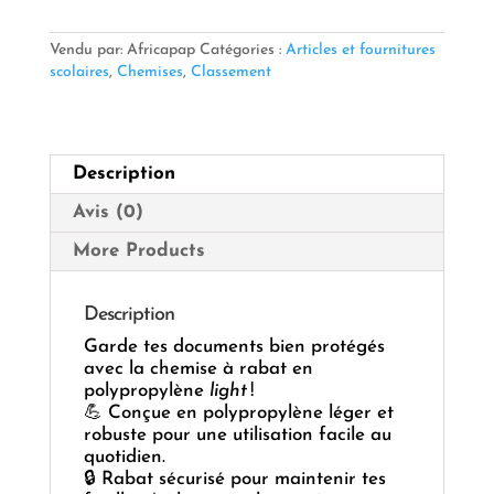
📁
✨
🌟
Vendu par: Africapap
Catégories :
Articles et fournitures
Chemise
scolaires
,
Chemises
,
Classement
à
Rabat
Polypro
Assortie
Description
Light
—
Avis (0)
Légère
&
More Products
Colorée
🎨
🔒
Description
📋
Garde tes documents bien protégés
avec la chemise à rabat en
polypropylène
light
!
💪 Conçue en polypropylène léger et
robuste pour une utilisation facile au
quotidien.
🔒 Rabat sécurisé pour maintenir tes