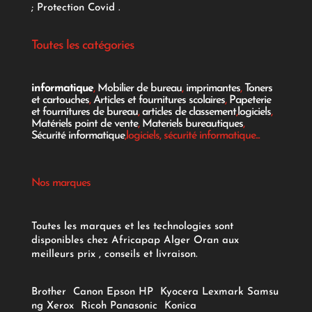
;
Protection Covid
.
Toutes les catégories
informatique
,
Mobilier de bureau
,
imprimantes
,
Toners
et cartouches
,
Articles et fournitures scolaires
,
Papeterie
et fournitures de bureau
,
articles de classement
,
logiciels
,
Matériels point de vente
,
Materiels bureautiques
,
Sécurité informatique
,logiciels, sécurité informatique...
Nos marques
Toutes les marques et les technologies sont
disponibles chez Africapap Alger Oran aux
meilleurs prix , conseils et livraison.
Brother
Canon
Epson
HP
Kyocera
Lexmark
Samsu
ng
Xerox
Ricoh
Panasonic
Konica