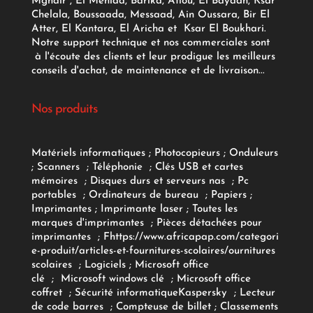
Mghair , El Meniaa, Barika, Aflou, El Bayadh, Ksar
Chelala, Boussaada, Messaad, Ain Oussara, Bir El
Atter, El Kantara, El Aricha et Ksar El Boukhari.
Notre support technique et nos commerciales sont
à l'écoute des clients et leur prodigue les meilleurs
conseils d'achat, de maintenance et de livraison...
Nos produits
Matériels informatiques
;
Photocopieurs
;
Onduleurs
;
Scanners
;
Téléphonie
;
Clés USB et cartes
mémoires
;
Disques durs et serveurs nas
;
Pc
portables
;
Ordinateurs
de bureau
;
Papiers
;
Imprimantes
;
Imprimante laser
;
Toutes les
marques d'imprimantes
;
Pièces détachées pour
imprimantes
;
F
https://www.africapap.com/categori
e-produit/articles-et-fournitures-scolaires/
ournitures
scolaires
;
Logiciels
; Microsoft office
clé
;
Microsoft windows clé
;
Microsoft office
coffret
;
Sécurité informatique
Kaspersky
;
Lecteur
de code barres
;
Compteuse de billet
;
Classements