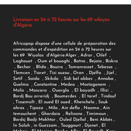
Livraison en 24 à 72 heures sur les 69 wilayas
d'Algérie
Africapap dispose d'une cellule de préparation des
commandes et d'expédition en 24 à 72 heures sur
les 69 Wiyalas d'Algérie:
Alger
, Adrar
, Chlef ,
Laghouat , Oum el bouaghi , Batna , Bejaia , Biskra
, Bechar , Blida , Bouira , Tamanrasset , Tebessa ,
Tlemcen , Tiaret , Tizi ouzou , Oran , Djelfa , Jijel ,
Setif , Saida , Skikda , Sidi bel abbes , Annaba ,
Guelma , Constantine , Medea , Mostaganem ,
Msila , Mascara , Ouargla , El bayadh , Illizi ,
Bordj Bou arreridj , Boumerdes , El taref , Tindouf
, Tissemsilt , El oued El oued , Khenchela , Souk
ahras , Tipaza , Mila , Ain defla , Naama , Ain
temouchent , Ghardaia , Relizane , Timimoun ,
Bordsj Badji Mokhtar , Ouled Djellal , Beni Abbès ,
In Salah , in Guezzam , Touggourt , Djanet , El