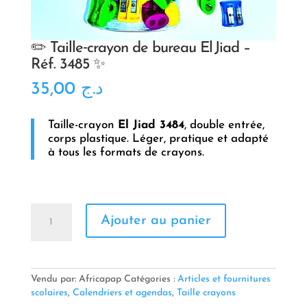
✏️ Taille‑crayon de bureau El Jiad –
Réf. 3485 ✨
35,00
د.ج
Taille-crayon
El Jiad 3484
, double entrée,
corps plastique. Léger, pratique et adapté
à tous les formats de crayons.
quantité
Ajouter au panier
de
✏️
Taille‑crayon
de
bureau
Vendu par: Africapap
Catégories :
Articles et fournitures
El Jiad
scolaires
,
Calendriers et agendas
,
Taille crayons
–