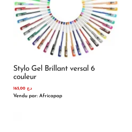
Stylo Gel Brillant versal 6
couleur
165,00
د.ج
Vendu par: Africapap