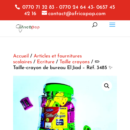
0770 71 32 83 - 0770 24 64 43- 0657 45
42 16
contact@africapap.com
Accueil
/
Articles et fournitures
scolaires
/
Ecriture
/
Taille crayons
/ ✏️
Taille‑crayon de bureau El Jiad – Réf. 3485 ✨